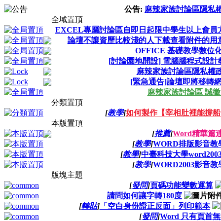
公告:
麻辣家族討論區隱私
全域置頂
EXCEL專屬討論區自即日起限中學生以上會員
論壇不讓資歷比較淺的人下載查看附件的用
OFFICE 基礎教學數位
[討論園地開設] 電腦腦程式設計
麻辣家族討論區隱私權
[緊急通告]論壇即將移轉
麻辣家族討論區 誠
分類置頂
[
教學
]
如何製作【宰相肚裡能撐船】
本版置頂
[
推薦
]
Word精華篇
[
教學
]
WORD排版影音教
[
教學
]
中臺科技大學word200
[
教學
]
WORD2003影音教
版塊主題
[
發問
]
頁碼功能變數運算
請問如何讓字轉180度
[
轉貼
]
「空白身份證正反面」列印範本
[
發問
]
Word 只有頁首