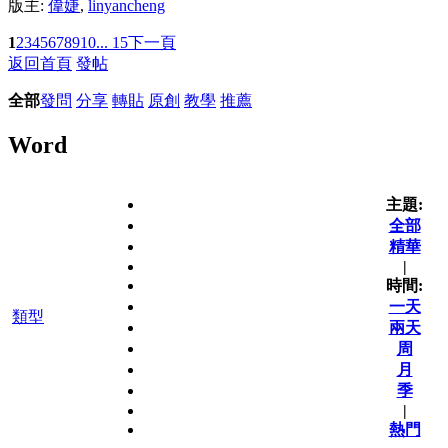
版主:
偉婕
,
linyancheng
1
2
3
4
5
6
7
8
9
10
... 15
下一頁
返回首頁
發帖
全部
發問
分享
轉貼
原創
教學
推薦
Word
主題:
全部
精華
|
時間:
一天
類型
兩天
周
月
季
|
熱門