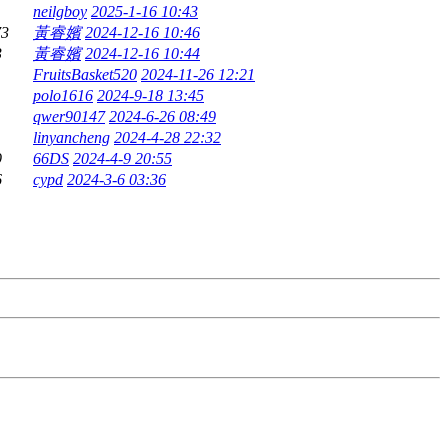
neilgboy
2025-1-16 10:43
73
黃睿嬪
2024-12-16 10:46
3
黃睿嬪
2024-12-16 10:44
FruitsBasket520
2024-11-26 12:21
polo1616
2024-9-18 13:45
qwer90147
2024-6-26 08:49
linyancheng
2024-4-28 22:32
9
66DS
2024-4-9 20:55
6
cypd
2024-3-6 03:36