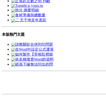
正負起止數之間 判斷
Tonight is yours to
拆分 摘要明細
食材準備與總數量
二 天干地支年差距
本版熱門主題
請教關於合併列印問題
在Word中設定公式運算
如何製作【宰相肚裡能
依名稱搜查Word的資料
紙張下緣無法印出的問