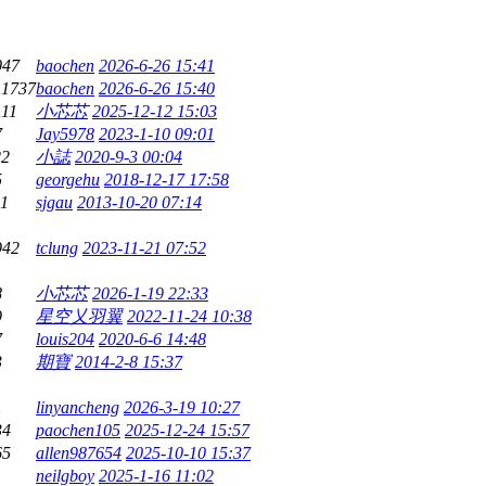
047
baochen
2026-6-26 15:41
11737
baochen
2026-6-26 15:40
111
小芯芯
2025-12-12 15:03
7
Jay5978
2023-1-10 09:01
22
小誌
2020-9-3 00:04
5
georgehu
2018-12-17 17:58
11
sjgau
2013-10-20 07:14
942
tclung
2023-11-21 07:52
8
小芯芯
2026-1-19 22:33
9
星空乂羽翼
2022-11-24 10:38
7
louis204
2020-6-6 14:48
3
期寶
2014-2-8 15:37
1
linyancheng
2026-3-19 10:27
34
paochen105
2025-12-24 15:57
65
allen987654
2025-10-10 15:37
neilgboy
2025-1-16 11:02