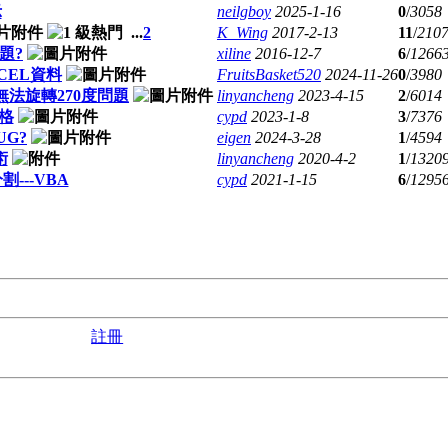
示
neilgboy
2025-1-16
0
/
3058
...
2
K_Wing
2017-2-13
11
/
210
題?
xiline
2016-12-7
6
/
1266
CEL資料
FruitsBasket520
2024-11-26
0
/
3980
頁碼無法旋轉270度問題
linyancheng
2023-4-15
2
/
6014
存格
cypd
2023-1-8
3
/
7376
UG?
eigen
2024-3-28
1
/
4594
術
linyancheng
2020-4-2
1
/
1320
---VBA
cypd
2021-1-15
6
/
1295
註冊