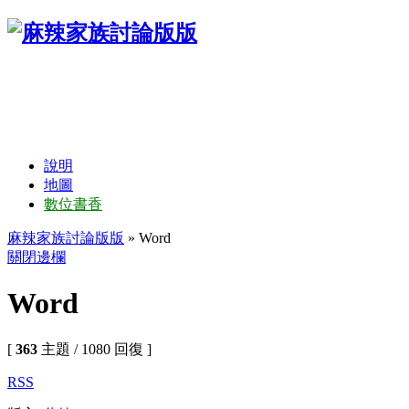
說明
地圖
數位書香
麻辣家族討論版版
» Word
關閉邊欄
Word
[
363
主題 / 1080 回復 ]
RSS