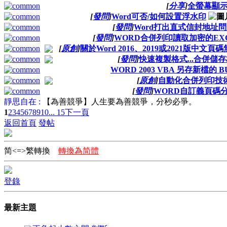
[
分享
]
全螢幕顯
[
發問
]
Word可否/如何設置浮水印
[
發問
]
Word打出直式信封地址問
[
發問
]
WORD合併列印讀取加密的EX
[
原創
]
關於Word 2016、2019或2021版中文
[
發問
]
快速複製格式...合併儲
WORD 2003 VBA 另存新檔的 B
[
原創
]
自動化合併列印技
[
發問
]
WORD自訂義頁碼分割
靜思自在 :
【為善競爭】人生要為善競爭，分秒必爭。
1
2
3
4
5
6
7
8
9
10
... 15
下一頁
返回首頁
發帖
简<=>繁轉換
轉換為简體
登錄
最新主題