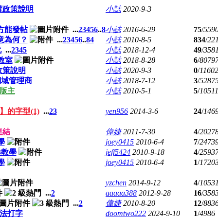
權政策說明
小誌
2020-9-3
方能發帖
...
2
3
4
5
6
..
8
小誌
2016-6-29
75
/
559
意為何？
...
2
3
4
5
6
..
84
小誌
2010-8-5
834
/
22
化
...
2
3
4
5
小誌
2018-12-4
49
/
358
教室
小誌
2018-8-28
6
/
8079
政策說明
小誌
2020-9-3
0
/
1160
網域管理商
小誌
2018-7-12
3
/
5287
徵版主
小誌
2010-5-1
5
/
1051
的字型(1)
...
2
3
yen956
2014-3-6
24
/
146
連結
偉婕
2011-7-30
4
/
2027
學
joey0415
2010-6-4
7
/
2473
3教學
jeff5424
2010-9-18
4
/
2593
學
joey0415
2010-6-4
1
/
1720
yzchen
2014-9-12
4
/
1053
...
2
aaaaa388
2012-9-28
16
/
358
...
2
偉婕
2010-8-20
12
/
883
無法打字
doomtwo222
2024-9-10
1
/
4986