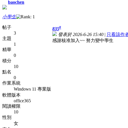
baochen
小學生
帖子
#
835
3
發表於 2026-6-26 15:40
|
只看該作
主題
感謝核准加入~~ 努力變中學生
1
精華
0
積分
10
點名
0
作業系統
Windows 11 專業版
軟體版本
office365
閱讀權限
10
性別
女