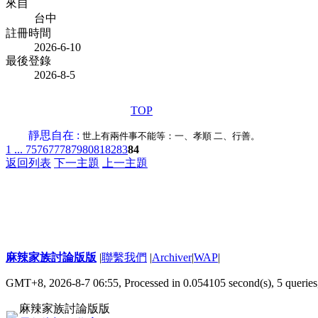
來自
台中
註冊時間
2026-6-10
最後登錄
2026-8-5
TOP
靜思自在 :
世上有兩件事不能等：一、孝順 二、行善。
1 ...
75
76
77
78
79
80
81
82
83
84
返回列表
下一主題
上一主題
麻辣家族討論版版
|
聯繫我們
|
Archiver
|
WAP
|
GMT+8, 2026-8-7 06:55,
Processed in 0.054105 second(s), 5 queries
麻辣家族討論版版