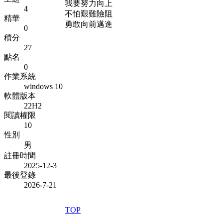
我要努力向上
4
不怕艱難險阻
精華
勇敢向前邁進
0
積分
27
點名
0
作業系統
windows 10
軟體版本
22H2
閱讀權限
10
性別
男
註冊時間
2025-12-3
最後登錄
2026-7-21
TOP