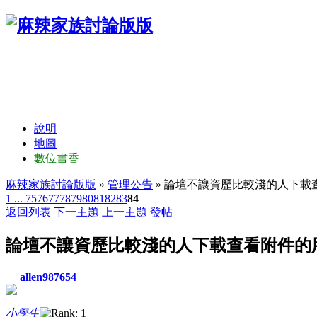
說明
地圖
數位書香
麻辣家族討論版版
»
管理公告
» 論壇不讓資歷比較淺的人下載
1 ...
75
76
77
78
79
80
81
82
83
84
返回列表
下一主題
上一主題
發帖
論壇不讓資歷比較淺的人下載查看附件的
allen987654
小學生