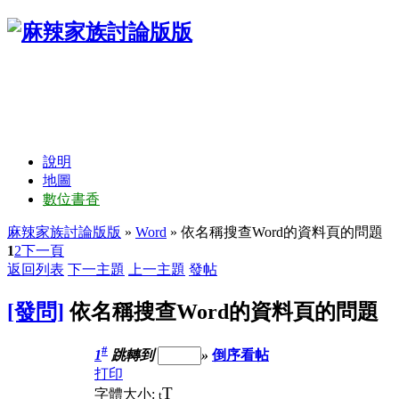
說明
地圖
數位書香
麻辣家族討論版版
»
Word
» 依名稱搜查Word的資料頁的問題
1
2
下一頁
返回列表
下一主題
上一主題
發帖
[發問]
依名稱搜查Word的資料頁的問題
#
1
跳轉到
»
倒序看帖
打印
T
字體大小:
t