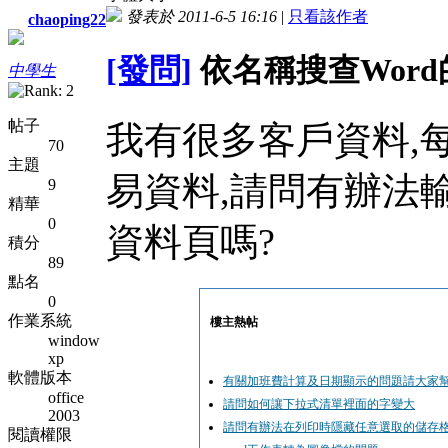
發表於 2011-6-5 16:16
|
只看該作者
chaoping22
[發問]
依名稱搜查Wor
中學生
帖子
我有很多客戶資料,
70
主題
易資料,請問有辦法
9
精華
0
資料頁嗎?
積分
89
點名
0
作業系統
樓主熱帖
window
xp
軟體版本
有關加班費計算及日期顯示的問題請大家
office
請問如何讓下拉式清單裡面的字變大
2003
請問有辦法在列印時隱藏任意選取的儲存
閱讀權限