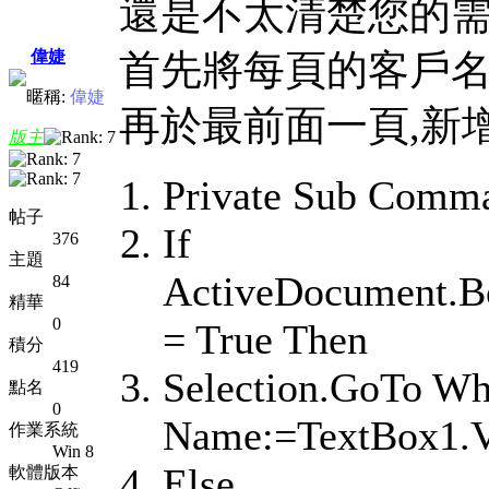
還是不太清楚您的需
偉婕
首先將每頁的客戶
暱稱:
偉婕
再於最前面一頁,新增Tex
版主
Private Sub Comma
帖子
If
376
主題
ActiveDocument.Bo
84
精華
0
= True Then
積分
419
Selection.GoTo W
點名
0
Name:=TextBox1.V
作業系統
Win 8
Else
軟體版本