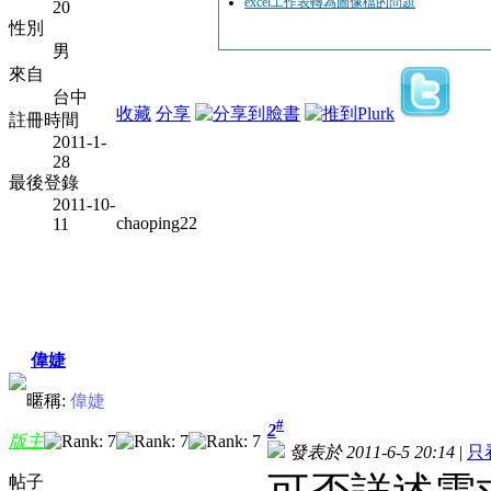
excel工作表轉為圖像檔的問題
20
性別
男
來自
台中
收藏
分享
註冊時間
2011-1-
28
最後登錄
2011-10-
chaoping22
11
偉婕
暱稱:
偉婕
#
2
版主
發表於 2011-6-5 20:14
|
只
帖子