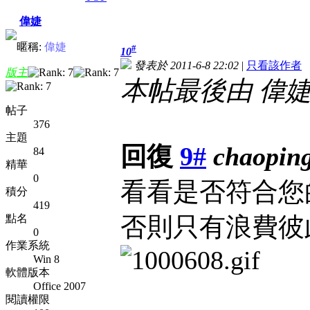
偉婕
暱稱:
偉婕
#
10
發表於 2011-6-8 22:02
|
只看該作者
版主
本帖最後由 偉婕 於 
帖子
376
主題
回復
9#
chaopin
84
精華
0
看看是否符合您
積分
419
點名
否則只有浪費彼
0
作業系統
Win 8
軟體版本
Office 2007
閱讀權限