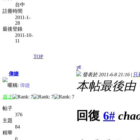
台中
註冊時間
2011-1-
28
最後登錄
2011-10-
11
TOP
#
7
偉婕
發表於 2011-6-8 21:16
|
只
本帖最後由 偉婕
暱稱:
偉婕
版主
帖子
回復
6#
cha
376
主題
84
精華
0