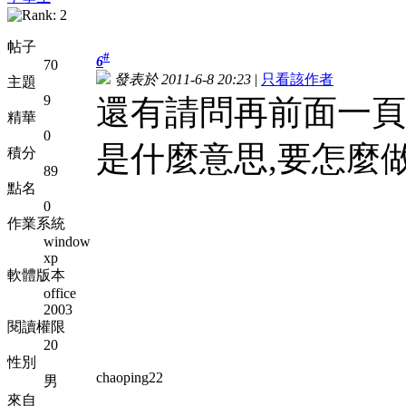
帖子
#
6
70
發表於 2011-6-8 20:23
|
只看該作者
主題
9
還有請問再前面一頁,新增T
精華
0
是什麼意思,要怎麼
積分
89
點名
0
作業系統
window
xp
軟體版本
office
2003
閱讀權限
20
性別
chaoping22
男
來自