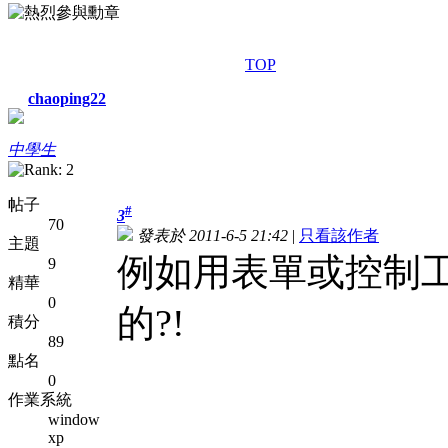
TOP
chaoping22
中學生
帖子
#
3
70
發表於 2011-6-5 21:42
|
只看該作者
主題
例如用表單或控制
9
精華
0
的?!
積分
89
點名
0
作業系統
window
xp