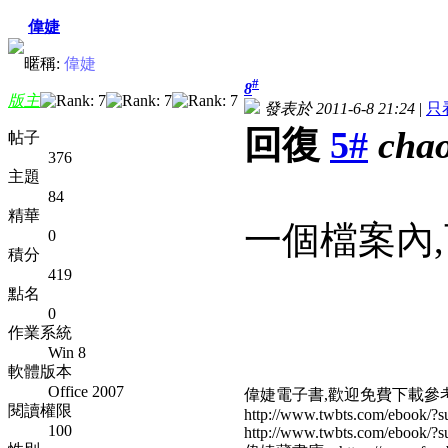
偉婕
暱稱:
偉婕
#
8
版主
發表於 2011-6-8 21:24
|
只
回復
5#
cha
帖子
376
主題
84
精華
一個檔案內
0
積分
419
點名
0
作業系統
Win 8
軟體版本
Office 2007
偉婕電子書,歡迎免費下載參
閱讀權限
http://www.twbts.com/ebook/?su
100
http://www.twbts.com/ebook/?su