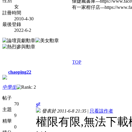
性別
偉婕藏書庫---https://www.faceb
女
有一家柑仔店---https://www.fac
註冊時間
2010-4-30
最後登錄
2022-6-2
TOP
chaoping22
中學生
帖子
70
#
9
主題
發表於 2011-6-8 21:35
|
只看該作者
9
權限有限,無法下載
精華
0