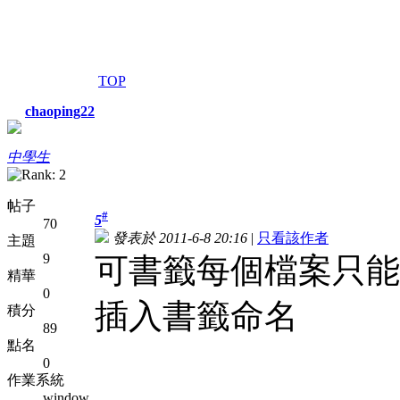
TOP
chaoping22
中學生
帖子
#
5
70
發表於 2011-6-8 20:16
|
只看該作者
主題
9
可書籤每個檔案只能
精華
0
插入書籤命名
積分
89
點名
0
作業系統
window