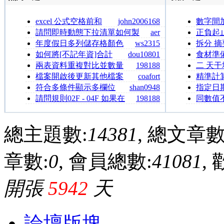
excel 公式空格前和
john2006168
數字間
空格後的總和
數
請問即時動態下拉清單如何製
aer
正負起
作？
年度假日多列儲存格顏色
ws2315
拆分 
改變
如何將[不記年資]合計
dou10801
食材準
兩表資料重複對比並數量
198188
二 天
相乘
檔案開啟後更新其他檔案
coafort
精準計
的資料
平分
符合多條件顯示多欄位
shan0948
指定日
對應資料
數
請問規則02F - 04F 如果在
198188
同數值
Data Base 篩選在這個範圍&#
下面優先
總主題數:
14381
, 總文章數
章數:
0
, 會員總數:
41081
,
開張
5942
天
論壇版塊