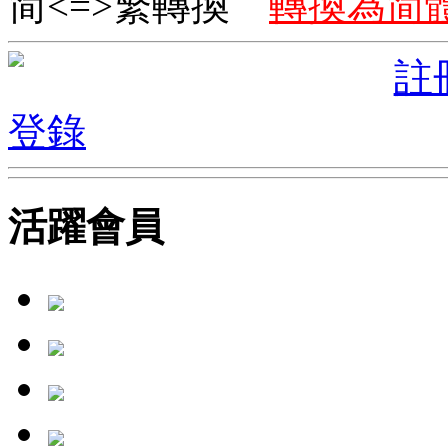
简<=>繁轉換
轉換為简
註
登錄
活躍會員