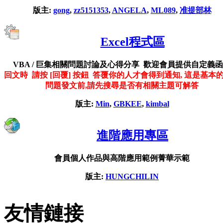
版主:
gong
,
zz5151353
,
ANGELA
,
ML089
,
准提部林
Excel程式區
VBA / 巨集相關問題討論及心得分享 歡迎會員提供自定義
回文時 請按 [回覆] 按鈕 答覆你的人才會得到通知, 這是基本
問題發文前,請先搜尋是否有相關主題可解答
版主:
Min
,
GBKEE
,
kimbal
進階應用專區
會員個人作品與高階應用範例菁華示範
版主:
HUNGCHILIN
友情鏈接