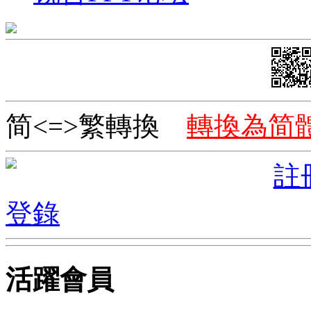
简<=>繁轉換
轉換為简
註
登錄
活躍會員