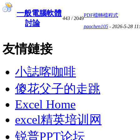
一般電腦軟體
PDF檔轉檔程式
443
/ 2049
討論
paochen105
- 2026-5-28 11
友情鏈接
小誌喀咖啡
傻花父子的走跳
Excel Home
excel精英培训网
锐普PPT论坛