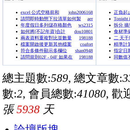
excel 公式空格前和
john2006168
正負起
空格後的總和
請問即時動態下拉清單如何製
aer
Tonight 
作？
年度假日多列儲存格顏色
ws2315
拆分 
改變
如何將[不記年資]合計
dou10801
食材準
兩表資料重複對比並數量
198188
二 天
相乘
檔案開啟後更新其他檔案
coafort
精準計
的資料
平分
符合多條件顯示多欄位
shan0948
指定日
對應資料
數
請問規則02F - 04F 如果在
198188
同數值
Data Base 篩選在這個範圍&#
下面優先
總主題數:
589
, 總文章數:
3
數:
2
, 會員總數:
41080
, 
張
5938
天
論壇版塊