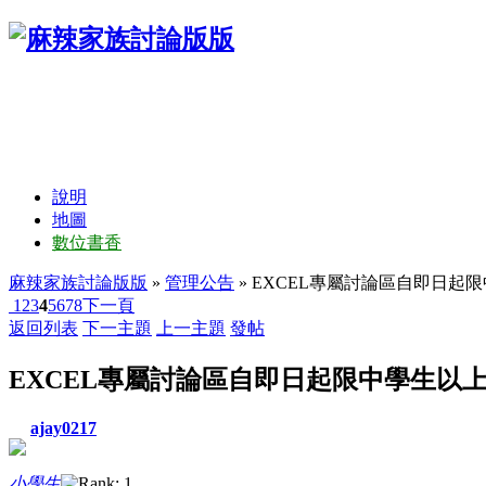
說明
地圖
數位書香
麻辣家族討論版版
»
管理公告
» EXCEL專屬討論區自即日起
1
2
3
4
5
6
7
8
下一頁
返回列表
下一主題
上一主題
發帖
EXCEL專屬討論區自即日起限中學生以
ajay0217
小學生