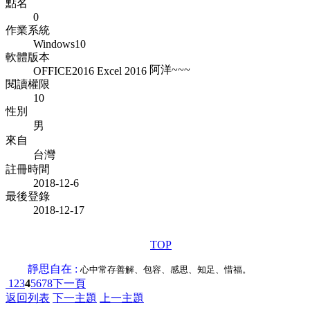
點名
0
作業系統
Windows10
軟體版本
阿洋~~~
OFFICE2016 Excel 2016
閱讀權限
10
性別
男
來自
台灣
註冊時間
2018-12-6
最後登錄
2018-12-17
TOP
靜思自在 :
心中常存善解、包容、感思、知足、惜福。
1
2
3
4
5
6
7
8
下一頁
返回列表
下一主題
上一主題