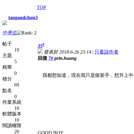
TOP
tangandchun3
中學生
帖子
#
35
19
發表於 2018-6-26 23:14
|
只看該作者
主題
回復
7#
prin.huang
5
精華
0
我都想知道，現在我只是個新手，想升上中
積分
69
點名
0
作業系統
10
軟體版本
10
閱讀權限
20
GOOD BOY