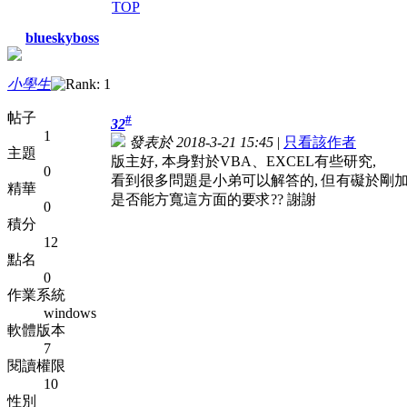
TOP
blueskyboss
小學生
帖子
#
32
1
發表於 2018-3-21 15:45
|
只看該作者
主題
版主好, 本身對於VBA、EXCEL有些研究,
0
看到很多問題是小弟可以解答的, 但有礙於剛加
精華
是否能方寬這方面的要求?? 謝謝
0
積分
12
點名
0
作業系統
windows
軟體版本
7
閱讀權限
10
性別