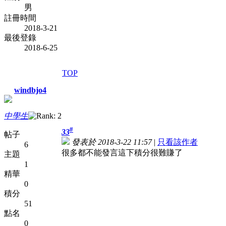
男
註冊時間
2018-3-21
最後登錄
2018-6-25
TOP
windbjo4
中學生
#
33
帖子
發表於 2018-3-22 11:57
|
只看該作者
6
很多都不能發言這下積分很難賺了
主題
1
精華
0
積分
51
點名
0