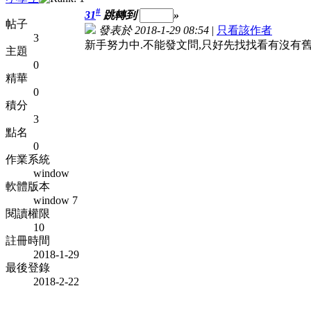
#
31
跳轉到
»
帖子
發表於 2018-1-29 08:54
|
只看該作者
3
新手努力中.不能發文問,只好先找找看有沒有
主題
0
精華
0
積分
3
點名
0
作業系統
window
軟體版本
window 7
閱讀權限
10
註冊時間
2018-1-29
最後登錄
2018-2-22