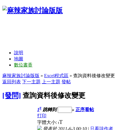
說明
地圖
數位書香
麻辣家族討論版版
»
Excel程式區
» 查詢資料後修改變更
返回列表
下一主題
上一主題
發帖
[發問]
查詢資料後修改變更
#
1
跳轉到
»
正序看帖
打印
T
字體大小:
t
發表於 2011-6-3 00:10
|
只看該作者