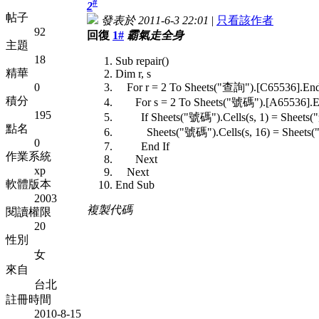
#
2
帖子
發表於 2011-6-3 22:01
|
只看該作者
92
回復
1#
霸氣走全身
主題
18
Sub repair()
精華
Dim r, s
0
For r = 2 To Sheets("查詢").[C65536].En
積分
For s = 2 To Sheets("號碼").[A65536].E
195
If Sheets("號碼").Cells(s, 1) = Sheets("查
點名
Sheets("號碼").Cells(s, 16) = Sheets("查
0
End If
作業系統
Next
xp
Next
軟體版本
End Sub
2003
複製代碼
閱讀權限
20
性別
女
來自
台北
註冊時間
2010-8-15