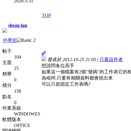
2026-5-31
TOP
sheau-lan
中學生
帖子
#
4
104
發表於 2012-10-25 21:05
|
只看該作者
主題
想請問各位高手
25
如果這一個檔案有2個"號碼"的工作表它的
精華
為啥阿.只要有相關資料都會抓出來
0
可以只抓固定工作表嗎?
積分
158
點名
0
作業系統
WINDOWES
軟體版本
OFFICE
閱讀權限