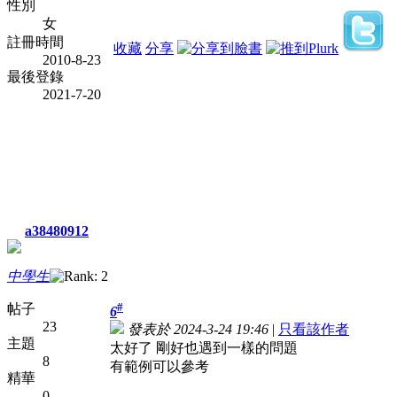
性別
女
註冊時間
收藏
分享
2010-8-23
最後登錄
2021-7-20
a38480912
中學生
#
帖子
6
23
發表於 2024-3-24 19:46
|
只看該作者
主題
太好了 剛好也遇到一樣的問題
8
有範例可以參考
精華
0