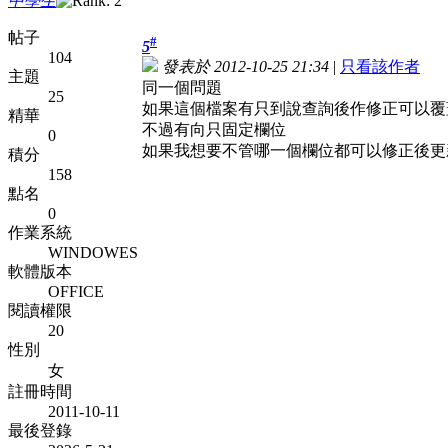
中學生
帖子
#
5
104
發表於 2012-10-25 21:34
|
只看該作者
主題
同一個問題
25
如果這個檔案有只到說查詢後作修正可以覆
精華
不過有向只固定欄位
0
如果我想要不管哪一個欄位都可以修正後更
積分
158
點名
0
作業系統
WINDOWES
軟體版本
OFFICE
閱讀權限
20
性別
女
註冊時間
2011-10-11
最後登錄