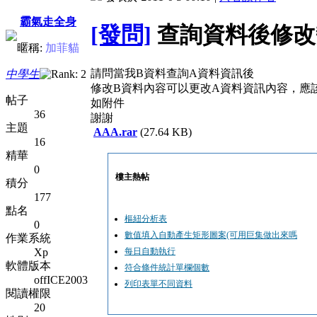
霸氣走全身
[發問]
查詢資料後修改
暱稱:
加菲貓
請問當我B資料查詢A資料資訊後
中學生
修改B資料內容可以更改A資料資訊內容，應
帖子
如附件
36
謝謝
主題
AAA.rar
(27.64 KB)
16
精華
0
樓主熱帖
積分
177
點名
樞紐分析表
0
數值填入自動產生矩形圖案(可用巨集做出來嗎
作業系統
Xp
每日自動執行
軟體版本
符合條件統計單欄個數
offICE2003
列印表單不同資料
閱讀權限
20