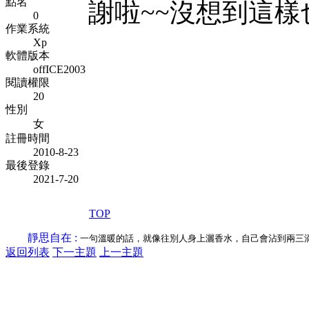
點名
謝啦~~沒想到這樣也
0
作業系統
Xp
軟體版本
offICE2003
閱讀權限
20
性別
女
註冊時間
2010-8-23
最後登錄
2021-7-20
TOP
靜思自在 :
一句溫暖的話，就像往別人身上灑香水，自己會沾到兩三
返回列表
下一主題
上一主題