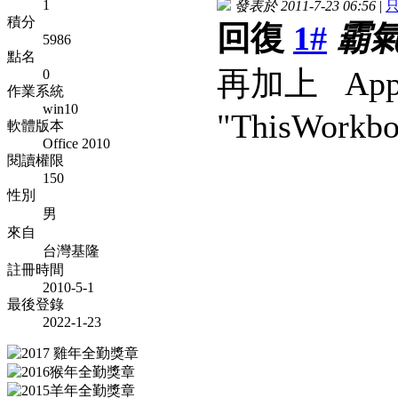
1
發表於 2011-7-23 06:56
|
積分
回復
1#
霸
5986
點名
再加上 Applic
0
作業系統
win10
"ThisWorkb
軟體版本
Office 2010
閱讀權限
150
性別
男
來自
台灣基隆
註冊時間
2010-5-1
最後登錄
2022-1-23