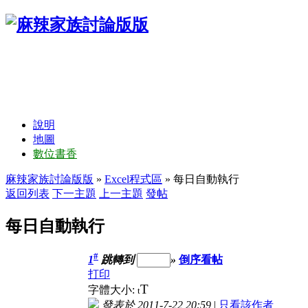
說明
地圖
數位書香
麻辣家族討論版版
»
Excel程式區
» 每日自動執行
返回列表
下一主題
上一主題
發帖
每日自動執行
#
1
跳轉到
»
倒序看帖
打印
T
字體大小:
t
發表於 2011-7-22 20:59
|
只看該作者