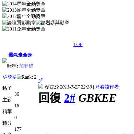
TOP
霸氣走全身
暱稱:
加菲貓
中學生
#
3
發表於 2011-7-27 22:38
|
只看該作者
帖子
36
回復
2#
GBKEE
主題
16
精華
0
積分
177