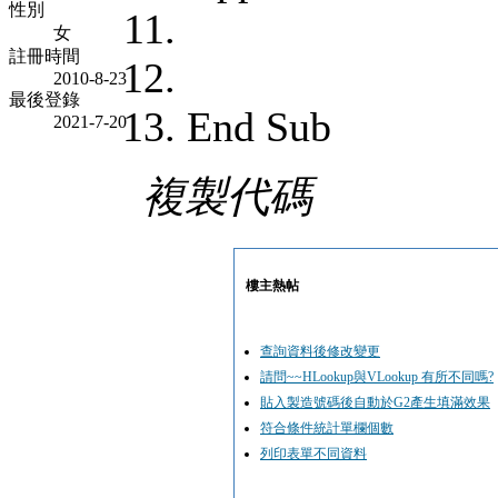
性別
女
註冊時間
2010-8-23
最後登錄
End Sub
2021-7-20
複製代碼
樓主熱帖
查詢資料後修改變更
請問~~HLookup與VLookup 有所不同嗎?
貼入製造號碼後自動於G2產生填滿效果
符合條件統計單欄個數
列印表單不同資料