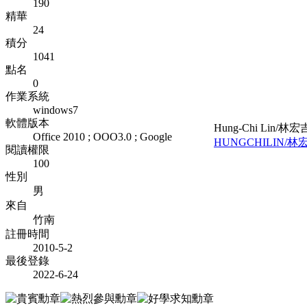
190
精華
24
積分
1041
點名
0
作業系統
windows7
軟體版本
Hung-Chi Lin/林宏
Office 2010 ; OOO3.0 ; Google
HUNGCHILIN/林
閱讀權限
100
性別
男
來自
竹南
註冊時間
2010-5-2
最後登錄
2022-6-24