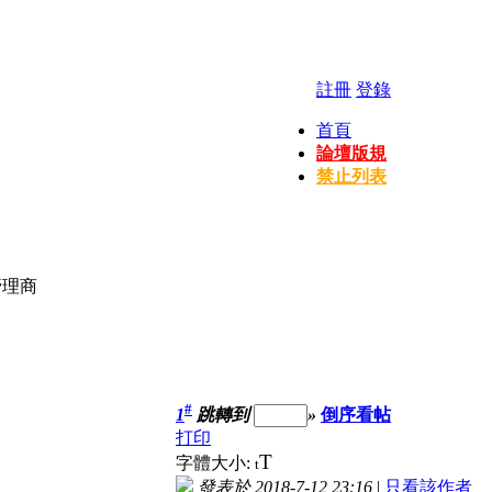
註冊
登錄
首頁
論壇版規
禁止列表
管理商
#
1
跳轉到
»
倒序看帖
打印
T
字體大小:
t
發表於 2018-7-12 23:16
|
只看該作者