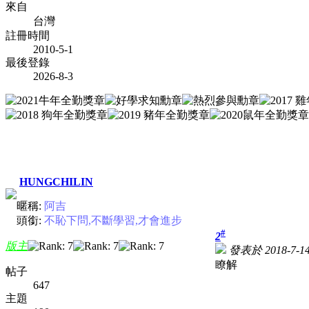
來自
台灣
註冊時間
2010-5-1
最後登錄
2026-8-3
HUNGCHILIN
暱稱:
阿吉
頭銜:
不恥下問,不斷學習,才會進步
#
2
版主
發表於 2018-7-14
瞭解
帖子
647
主題