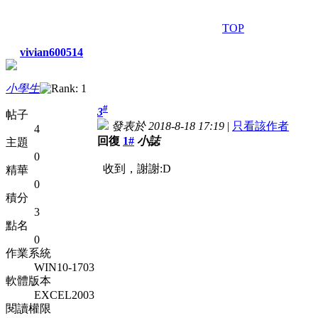
TOP
vivian600514
小學生
#
3
帖子
發表於 2018-8-18 17:19
|
只看該作者
4
回復
1#
小誌
主題
0
收到，謝謝:D
精華
0
積分
3
點名
0
作業系統
WIN10-1703
軟體版本
EXCEL2003
閱讀權限