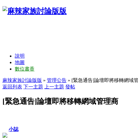
說明
地圖
數位書香
麻辣家族討論版版
»
管理公告
» [緊急通告]論壇即將移轉網域
返回列表
下一主題
上一主題
發帖
[緊急通告]論壇即將移轉網域管理商
小誌