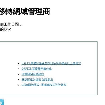
將移轉網域管理商
5個工作日間，
的狀況
EXCEL專屬討論區自即日起限中學生以上會員方
OFFICE 基礎教學數位化
考慮關閉論壇網站
麻辣家族討論區 誠徵版主
[討論園地開設] 電腦腦程式設計教室