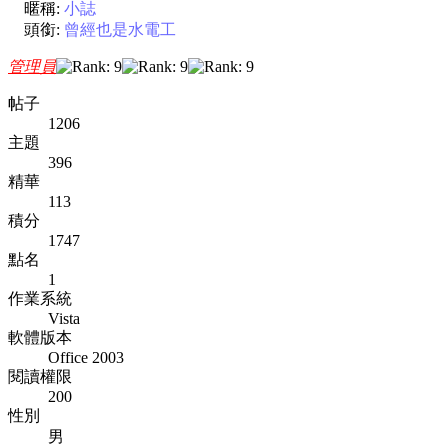
暱稱:
小誌
頭銜:
曾經也是水電工
管理員
帖子
1206
主題
396
精華
113
積分
1747
點名
1
作業系統
Vista
軟體版本
Office 2003
閱讀權限
200
性別
男