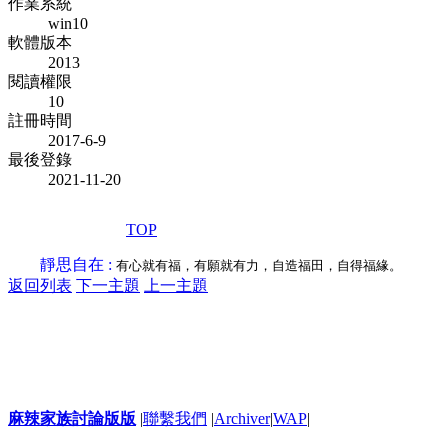
作業系統
win10
軟體版本
2013
閱讀權限
10
註冊時間
2017-6-9
最後登錄
2021-11-20
TOP
靜思自在 :
有心就有福，有願就有力，自造福田，自得福緣。
返回列表
下一主題
上一主題
麻辣家族討論版版
|
聯繫我們
|
Archiver
|
WAP
|