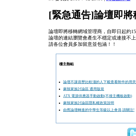
[緊急通告]論壇即
論壇即將移轉網域管理商，自即日起約1
論壇的連結瀏覽會產生不穩定或連接不上
請各位會員多加留意並包涵！！
樓主熱帖
論壇不讓資歷比較淺的人下載查看附件的用意
麻辣家族討論區 通用版規
ATX 電源供應器手動啟動(不接主機板啟動)
麻辣家族討論區隱私權政策說明
由舊論壇轉進的中學生等級以上會員,請關注!