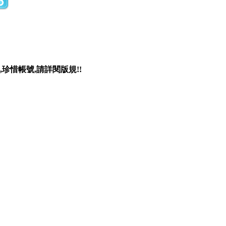
珍惜帳號,請詳閱版規!!