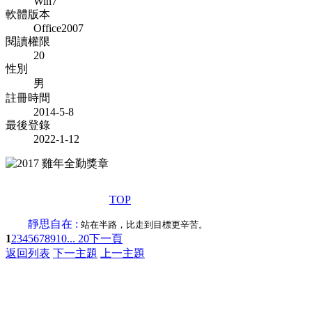
Win7
軟體版本
Office2007
閱讀權限
20
性別
男
註冊時間
2014-5-8
最後登錄
2022-1-12
TOP
靜思自在 :
站在半路，比走到目標更辛苦。
1
2
3
4
5
6
7
8
9
10
... 20
下一頁
返回列表
下一主題
上一主題