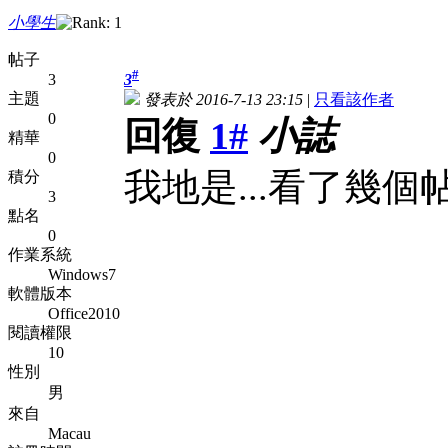
小學生
帖子
#
3
3
主題
發表於 2016-7-13 23:15
|
只看該作者
0
回復
1#
小誌
精華
0
我地是...看了幾個帖
積分
3
點名
0
作業系統
Windows7
軟體版本
Office2010
閱讀權限
10
性別
男
來自
Macau