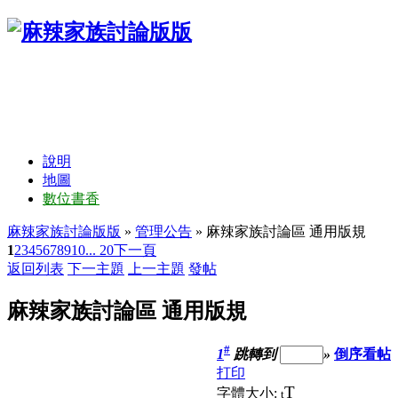
說明
地圖
數位書香
麻辣家族討論版版
»
管理公告
» 麻辣家族討論區 通用版規
1
2
3
4
5
6
7
8
9
10
... 20
下一頁
返回列表
下一主題
上一主題
發帖
麻辣家族討論區 通用版規
#
1
跳轉到
»
倒序看帖
打印
T
字體大小:
t