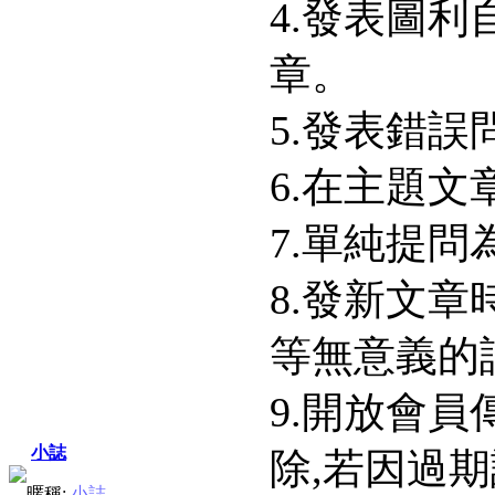
4.發表圖
章。
5.發表錯
6.在主題
7.單純提
8.發新文章
等無意義的
9.開放會
小誌
除,若因過
暱稱:
小誌