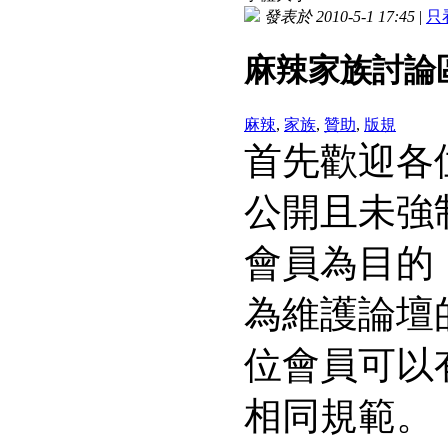
發表於 2010-5-1 17:45
|
只
麻辣家族討論
麻辣
,
家族
,
贊助
,
版規
首先歡迎各
公開且未強
會員為目的
為維護論壇
位會員可以
相同規範。