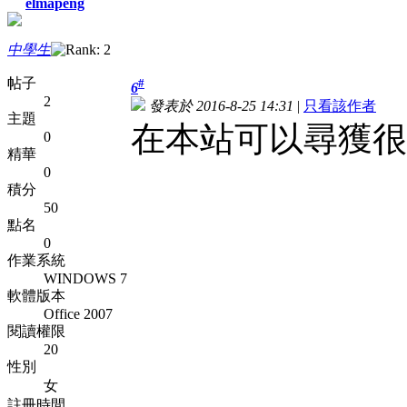
elmapeng
中學生
帖子
#
6
2
發表於 2016-8-25 14:31
|
只看該作者
主題
在本站可以尋獲很
0
精華
0
積分
50
點名
0
作業系統
WINDOWS 7
軟體版本
Office 2007
閱讀權限
20
性別
女
註冊時間