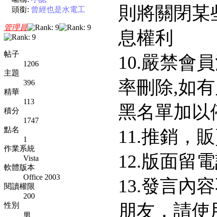
則將關閉某
頭銜:
曾經也是水電工
管理員
息權利
帖子
10.嚴禁會
1206
主題
率刪除,如
396
精華
113
黑名單加以
積分
1747
點名
11.推銷，
1
作業系統
12.版面留電
Vista
軟體版本
Office 2003
13.發言內
閱讀權限
200
朋友，請使
性別
男