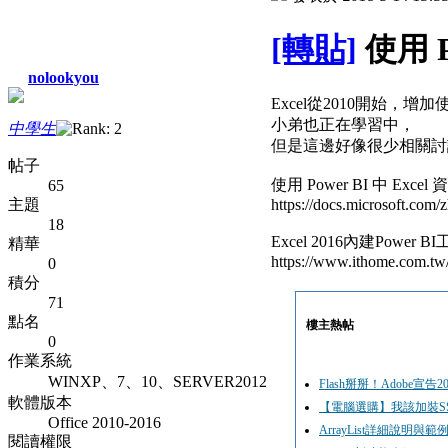
[轉貼]
使用 P
nolookyou
Excel從2010開始，增
小弟也正在學習中，
中學生
但是這邊好像很少相關討
帖子
使用 Power BI 中 Exce
65
主題
https://docs.microsoft.com/
18
Excel 2016內建Power B
精華
https://www.ithome.com.t
0
積分
71
點名
樓主熱帖
0
作業系統
WINXP、7、10、SERVER2012
Flash掰掰！Adobe宣
軟體版本
【電腦選購】我該加裝S
Office 2010-2016
ArrayList詳細說明與範
閱讀權限