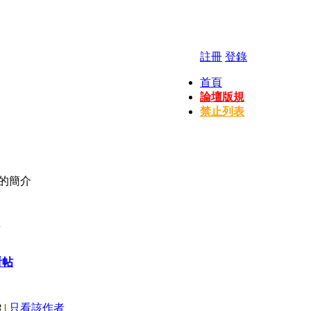
註冊
登錄
首頁
論壇版規
禁止列表
資料的簡介
看帖
3
|
只看該作者