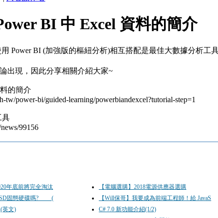
ower BI 中 Excel 資料的簡介
加使用 Power BI (加強版的樞紐分析)相互搭配是最佳大數據分析工
論出現，因此分享相關介紹大家~
l 資料的簡介
zh-tw/power-bi/guided-learning/powerbiandexcel?tutorial-step=1
I工具
w/news/99156
告2020年底前將完全淘汰
【電腦選購】2018電源供應器選購
SD固態硬碟嗎? (
【Will保哥】我要成為前端工程師！給 JavaS
例(英文)
C# 7.0 新功能介紹(1/2)