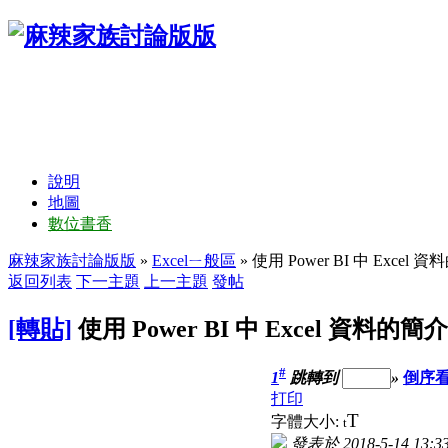
說明
地圖
數位書香
麻辣家族討論版版
»
Excelㄧ般區
» 使用 Power BI 中 Excel 
返回列表
下一主題
上一主題
發帖
[轉貼]
使用 Power BI 中 Excel 資料的簡介
#
1
跳轉到
»
倒序
打印
T
字體大小:
t
發表於 2018-5-14 13:3