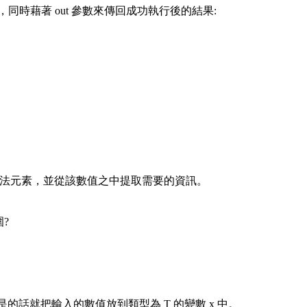
功與否，同時藉著 out 參數來傳回成功執行後的結果:
pe) 的語法元素，並從該數值之中提取需要的資訊。
?
? 如果是的話就把輸入的數值放到類型為 T 的變數 x 中。