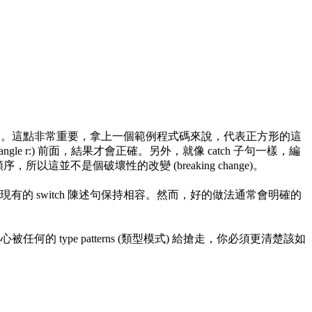
句會被選中。這點非常重要，拿上一個範例程式碼來說，代表正方形的這
(case Rectangle r:) 前面，結果才會正確。另外，就像 catch 子句一樣，編
並不是個破壞性的改變 (breaking change)。
了與現有的 switch 陳述句保持相容。然而，好的做法通常會明確的
不會不小心被任何的 type patterns (類型模式) 給搶走，你必須更清楚該如