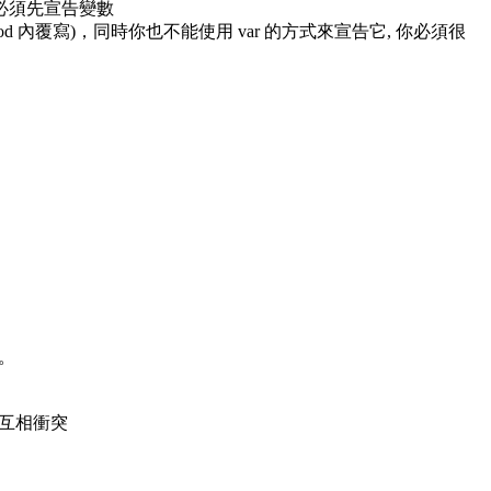
，你必須先宣告變數
d 內覆寫)，同時你也不能使用 var 的方式來宣告它, 你必須很
。
個互相衝突