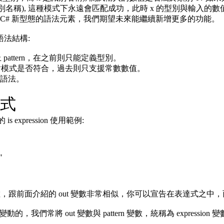
 x 表示, x 是識別名稱), 這種模式下永遠會匹配成功，此時 x 的型
模式) 是 C# 新型態的語法元素，我們期望未來能繼續新增更多的功能。
的語法結構:
右方加上 pattern，在之前則只能定義型別。
在可以比對模式是否符合，過去則只支援常數數值。
 的語法。
達式
 的 is expression 使用範例:
"
ern 引入的變數，跟前面介紹的 out 變數非常相似，你可以宣告在表
我們常將 out 變數與 pattern 變數，統稱為 expression 