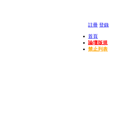
註冊
登錄
首頁
論壇版規
禁止列表