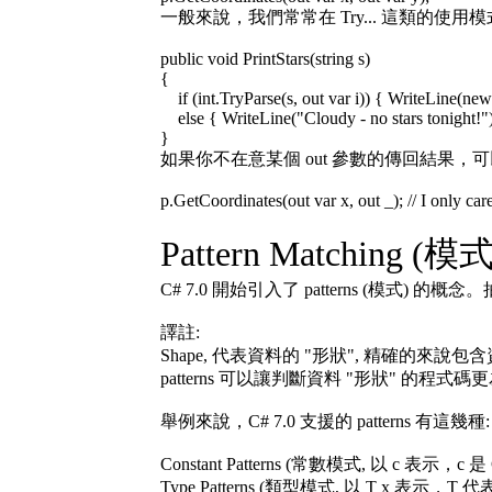
一般來說，我們常常在 Try... 這類的使用模
public void PrintStars(string s)
{
if (int.TryParse(s, out var i)) { WriteLine(new st
else { WriteLine("Cloudy - no stars tonight!")
}
如果你不在意某個 out 參數的傳回結果，可
p.GetCoordinates(out var x, out _); // I only car
Pattern Matching (
C# 7.0 開始引入了 patterns (模
譯註:
Shape, 代表資料的 "形狀", 精確的
patterns 可以讓判斷資料 "形狀" 的程式
舉例來說，C# 7.0 支援的 patterns 有這幾種:
Constant Patterns (常數模式, 以 c 
Type Patterns (類型模式, 以 T 