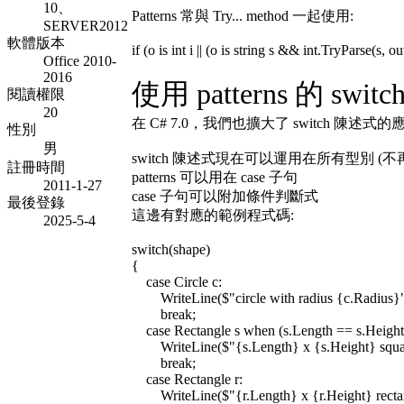
10、
Patterns 常與 Try... method 一起使用:
SERVER2012
軟體版本
if (o is int i || (o is string s && int.TryParse(s, ou
Office 2010-
2016
使用 patterns 的 swi
閱讀權限
20
在 C# 7.0，我們也擴大了 switch 陳述式的
性別
男
switch 陳述式現在可以運用在所有型別 (
註冊時間
patterns 可以用在 case 子句
2011-1-27
case 子句可以附加條件判斷式
最後登錄
這邊有對應的範例程式碼:
2025-5-4
switch(shape)
{
case Circle c:
WriteLine($"circle with radius {c.Radius}"
break;
case Rectangle s when (s.Length == s.Height
WriteLine($"{s.Length} x {s.Height} squa
break;
case Rectangle r:
WriteLine($"{r.Length} x {r.Height} rectan