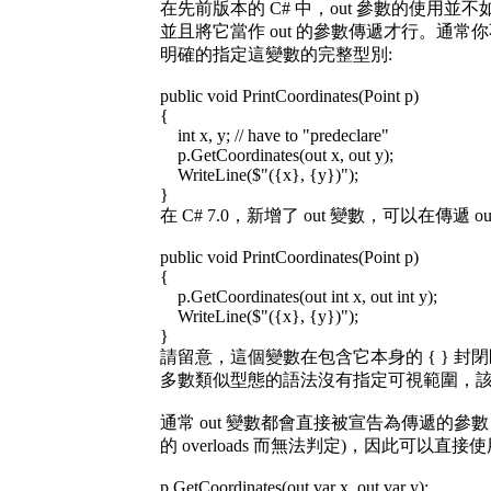
在先前版本的 C# 中，out 參數的使用並不
並且將它當作 out 的參數傳遞才行。通常你不
明確的指定這變數的完整型別:
public void PrintCoordinates(Point p)
{
int x, y; // have to "predeclare"
p.GetCoordinates(out x, out y);
WriteLine($"({x}, {y})");
}
在 C# 7.0，新增了 out 變數，可以在傳遞
public void PrintCoordinates(Point p)
{
p.GetCoordinates(out int x, out int y);
WriteLine($"({x}, {y})");
}
請留意，這個變數在包含它本身的 { } 
多數類似型態的語法沒有指定可視範圍，
通常 out 變數都會直接被宣告為傳遞的參數
的 overloads 而無法判定)，因此可以直接使
p.GetCoordinates(out var x, out var y);