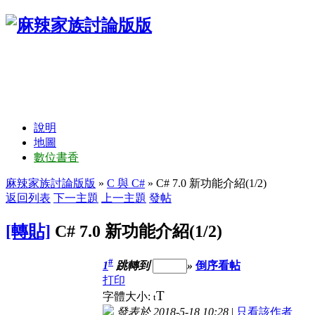
說明
地圖
數位書香
麻辣家族討論版版
»
C 與 C#
» C# 7.0 新功能介紹(1/2)
返回列表
下一主題
上一主題
發帖
[轉貼]
C# 7.0 新功能介紹(1/2)
#
1
跳轉到
»
倒序看帖
打印
T
字體大小:
t
發表於 2018-5-18 10:28
|
只看該作者