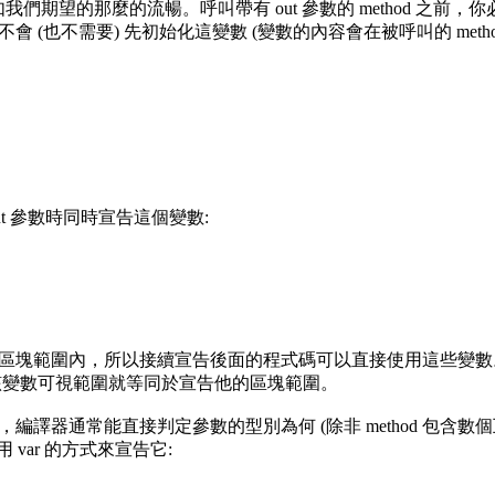
如我們期望的那麼的流暢。呼叫帶有 out 參數的 method 之前
會 (也不需要) 先初始化這變數 (變數的內容會在被呼叫的 metho
 out 參數時同時宣告這個變數:
封閉區塊範圍內，所以接續宣告後面的程式碼可以直接使用這些變數
該變數可視範圍就等同於宣告他的區塊範圍。
，編譯器通常能直接判定參數的型別為何 (除非 method 包含數
用 var 的方式來宣告它: