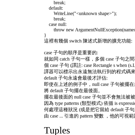
break;
default:
WriteLine("<unknown shape>");
break;
case null:
throw new ArgumentNullException(nameof
}
這裡有幾個 switch 陳述式新增的擴充功能:
case 子句的順序是重要的:
就如同 catch 子句一樣，多個 cas
個 case 子句 (譯註: case Rectangle s w
譯器可以標示出永遠無法執行到的程式碼來協助你
default 子句永遠會最後才評估:
即使在上述的例子中，null case 子句被
將 default 子句擺在最後面。
擺在最後面的 null case 子句並不會無法被
因為 type patterns (類型模式) 依循 is
何處理這種狀況 (或是把它留給 default 子
由 case ... 引進的 pattern 變數 ，他的
Tuples