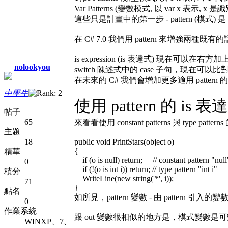
Var Patterns (變數模式, 以 var
這些只是計畫中的第一步 - pattern (
在 C# 7.0 我們用 pattern 來增強兩種既有
is expression (is 表達式) 現在可以在
nolookyou
switch 陳述式中的 case 子句，現
在未來的 C# 我們會增加更多適用 pattern
中學生
使用 pattern 的 is 表
帖子
65
來看看使用 constant patterns 與 type patterns
主題
18
public void PrintStars(object o)
{
精華
if (o is null) return; // constant pattern "null
0
if (!(o is int i)) return; // type pattern "int i"
積分
WriteLine(new string('*', i));
71
}
點名
如所見，pattern 變數 - 由 patt
0
作業系統
跟 out 變數很相似的地方是，模式變數是可變動的，
WINXP、7、