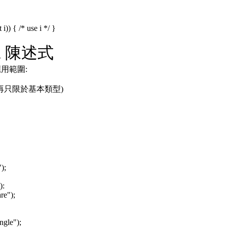
t i)) { /* use i */ }
tch 陳述式
應用範圍:
不再只限於基本類型)
);
):
re");
gle");