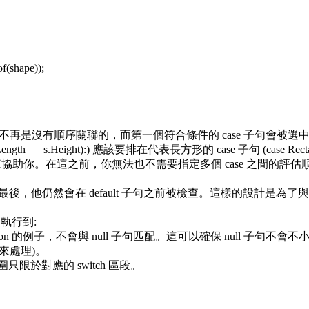
(shape));
e 子句之間不再是沒有順序關聯的，而第一個符合條件的 case 子
hen (s.Length == s.Height):) 應該要排在代表長方形的 case 子句 
。在這之前，你無法也不需要指定多個 case 之間的評估順序，所以這
擺在最後，他仍然會在 default 子句之前被檢查。這樣的設計是為
被執行到:
 expression 的例子，不會與 null 子句匹配。這可以確保 null 子句
句來處理)。
可視範圍只限於對應的 switch 區段。