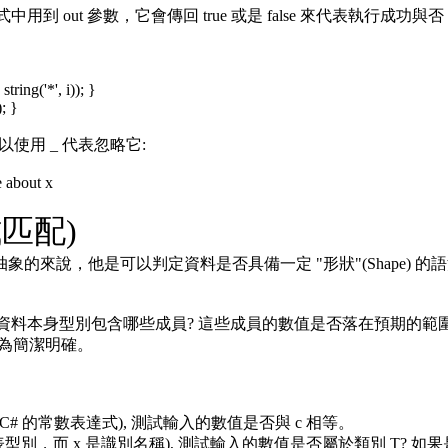
式中用到 out 參數，它會傳回 true 或是 false 來代表執行成
ring('*', i)); }
; }
以使用 _ 代表忽略它:
e about x
模式匹配)
式) 的概念。抽象的來說，他是可以判定資料是否具備一定 "形狀"(Sha
來說包含資料本身型別包含哪些成員? 這些成員的數值是否落在預期的範圍
碼更為簡潔明確。
表示，c 是 C# 的常數表達式), 測試輸入的數值是否與 c 相等。
x 表示，T 代表型別，而 x 是識別名稱), 測試輸入的數值是否屬於類別 T