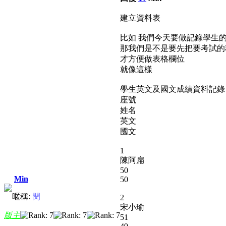
建立資料表
比如 我們今天要做記錄學生
那我們是不是要先把要考試的
才方便做表格欄位
就像這樣
學生英文及國文成績資料記錄
座號
姓名
英文
國文
1
陳阿扁
50
Min
50
暱稱:
閔
2
宋小瑜
版主
51