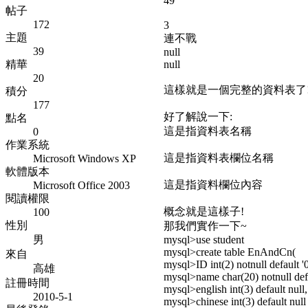
49
帖子
172
3
主題
連不戰
39
null
精華
null
20
這樣就是一個完整的資料表了
積分
177
好了解說一下:
點名
這是指資料表名稱
0
作業系統
這是指資料表欄位名稱
Microsoft Windows XP
軟體版本
這是指資料欄位內容
Microsoft Office 2003
閱讀權限
概念就是這樣子!
100
性別
那我們實作一下~
男
mysql>use student
mysql>create table EnAndCn(
來自
mysql>ID int(2) notnull default '0
高雄
mysql>name char(20) notnull defau
註冊時間
mysql>english int(3) default null,
2010-5-1
mysql>chinese int(3) default null