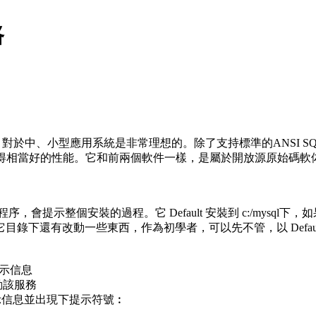
路
軟件，對於中、小型應用系統是非常理想的。除了支持標準的ANSI SQ
獲得相當好的性能。它和前兩個軟件一樣，是屬於開放源原始碼軟
程序，會提示整個安裝的過程。它 Default 安裝到 c:/mys
裝到其它目錄下還有改動一些東西，作為初學者，可以先不管，以 Defau
提示信息
 啟動該服務
提示信息並出現下提示符號︰