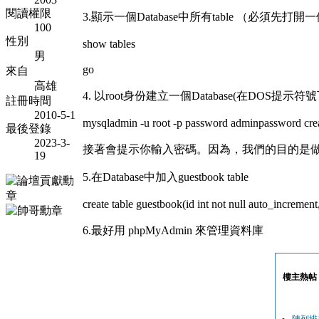
閱讀權限
3.顯示一個Database中所有table （必須先打開一個
100
性別
show tables
男
go
來自
高雄
4. 以root身份建立一個Database(在DOS提示符號
註冊時間
2010-5-1
mysqladmin -u root -p password adminpassword cre
最後登錄
2023-3-
接著會提示你輸入密碼。因為，我們的目的是做一個留言
19
5.在Database中加入guestbook table
create table guestbook(id int not null auto_increme
6.最好用 phpMyAdmin 來管理資料庫
樓主熱帖
陣列排