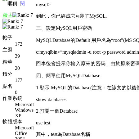
暱稱:
閔
mysql>
版主
到此，你已經成它w裝了MySQL。
三、設定MySQL用戶密碼
帖子
MySQLDatabase的Default 用戶名為“root”
172
主題
c:mysqlbin>“mysqladmin -u root -p password admi
39
精華
回車後會提示你輸入原來的密碼，由於原來密碼為空，直
20
積分
四、簡單使用MySQLDatabase
177
點名
1.顯示 MySQL的Database(注意︰在該文
0
作業系統
show databases
Microsoft
Windows
2.打開一個Database
XP
軟體版本
use test
Microsoft
Office
其中，test為Database名稱
2003