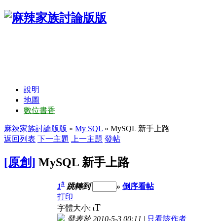
說明
地圖
數位書香
麻辣家族討論版版
»
My SQL
» MySQL 新手上路
返回列表
下一主題
上一主題
發帖
[原創]
MySQL 新手上路
#
1
跳轉到
»
倒序看帖
打印
T
字體大小:
t
發表於 2010-5-3 00:11
|
只看該作者