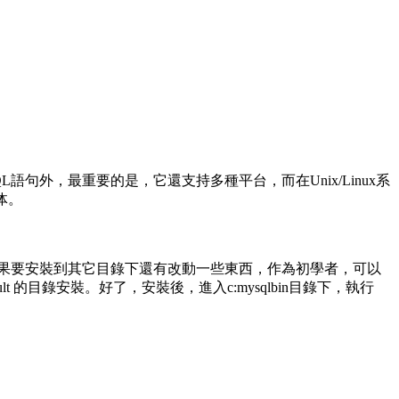
L語句外，最重要的是，它還支持多種平台，而在Unix/Linux系
体。
ql下，如果要安裝到其它目錄下還有改動一些東西，作為初學者，可以
lt 的目錄安裝。好了，安裝後，進入c:mysqlbin目錄下，執行