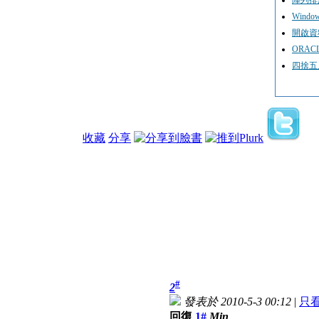
Windo
開啟資
ORAC
四捨五
收藏
分享
#
2
發表於 2010-5-3 00:12
|
只
回復
1#
Min