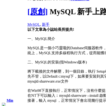
[原創]
MySQL 新手上
MySQL
,
新手
以下文章為小誌站長所提共!
一、MySQL簡介
MySQL是一個小巧靈瓏的Database伺服器
統上，MySQL支持多線程執行方式，從而能
二、MySQL的安裝(指Windows版本)
將下載後的文件解壓，到一個目錄，執行 Setup
先不管，以Default c:mysql下，如果要安
mysqld-shareware.exe文件
在Win98下直接執行，正常情況下，沒有什麼
在NT下可以輸入︰mysqld-shareware --install
Min
接著，輸入 mysql ，正常情況下會出現幾行