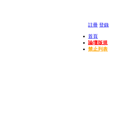
註冊
登錄
首頁
論壇版規
禁止列表