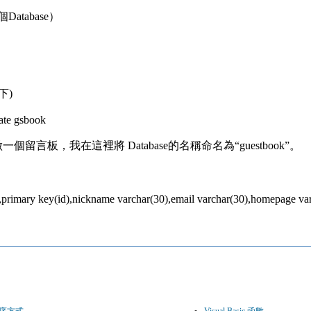
Database）
下)
ate gsbook
板，我在這裡將 Database的名稱命名為“guestbook”。
nt,primary key(id),nickname varchar(30),email varchar(30),homepage va
序方式
Visual Basic 函數