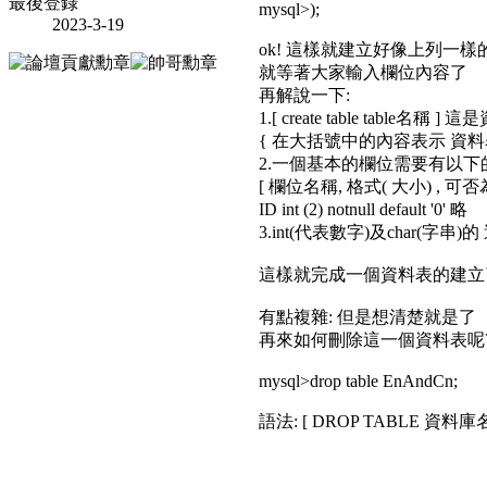
最後登錄
mysql>);
2023-3-19
ok! 這樣就建立好像上列一樣
就等著大家輸入欄位內容了
再解說一下:
1.[ create table table名
{ 在大括號中的內容表示 資
2.一個基本的欄位需要有以下
[ 欄位名稱, 格式( 大小) , 可
ID int (2) notnull default '0' 略
3.int(代表數字)及char(字
這樣就完成一個資料表的建立
有點複雜: 但是想清楚就是了
再來如何刪除這一個資料表呢
mysql>drop table EnAndCn;
語法: [ DROP TABLE 資料庫