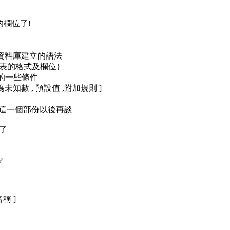
的欄位了!
稱 ] 這是資料庫建立的語法
料表的格式及欄位}
的一些條件
否為未知數 , 預設值 ,附加規則 ]
串)的 這一個部份以後再談
了
?
名稱 ]