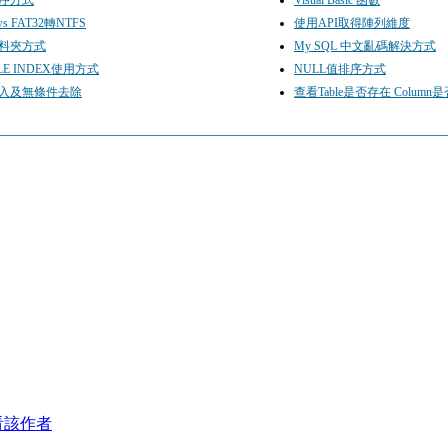
ws FAT32轉NTFS
使用API取得陣列維度
料夾方式
My SQL 中文亂碼解決方式
LE INDEX使用方式
NULL值排序方式
入及無條件去除
查看Table是否存在 Column是
看該作者