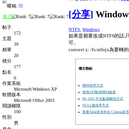
暱稱:
閔
[分享]
Window
版主
帖子
NTFS
,
Windows
172
如果是都要改成NTFS的話,
主題
可..
39
convert x: /fs:ntfs(x
精華
20
積分
177
樓主熱帖
點名
0
作業系統
陣列排序方式
Microsoft Windows XP
使用API取得陣列維度
軟體版本
My SQL 中文亂碼解決方式
Microsoft Office 2003
閱讀權限
NULL值排序方式
100
查看Table是否存在 Column是否
性別
男