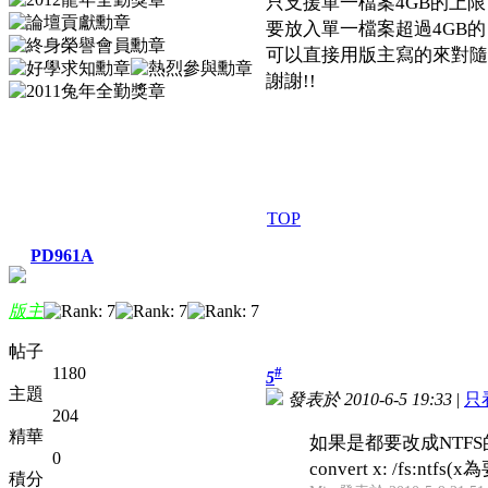
只支援單一檔案4GB的上限
要放入單一檔案超過4GB的
可以直接用版主寫的來對隨身碟
謝謝!!
TOP
PD961A
版主
帖子
1180
#
5
主題
發表於 2010-6-5 19:33
|
只
204
精華
如果是都要改成NTFS
0
convert x: /fs:n
積分