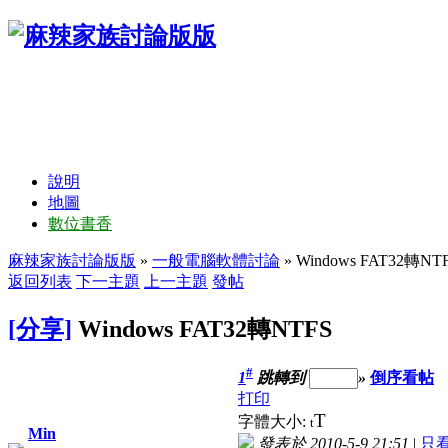
說明
地圖
數位書香
麻辣家族討論版版
»
一般電腦軟體討論
» Windows FAT32轉NT
返回列表
下一主題
上一主題
發帖
[分享]
Windows FAT32轉NTFS
#
1
跳轉到
»
倒序看帖
打印
T
字體大小:
t
Min
發表於 2010-5-9 21:51
|
只