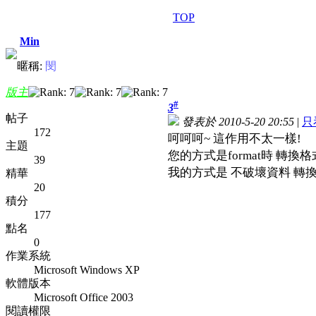
TOP
Min
暱稱:
閔
版主
#
3
帖子
發表於 2010-5-20 20:55
|
只
172
呵呵呵~ 這作用不太一樣!
主題
您的方式是format時 轉換格
39
我的方式是 不破壞資料 轉換格
精華
20
積分
177
點名
0
作業系統
Microsoft Windows XP
軟體版本
Microsoft Office 2003
閱讀權限