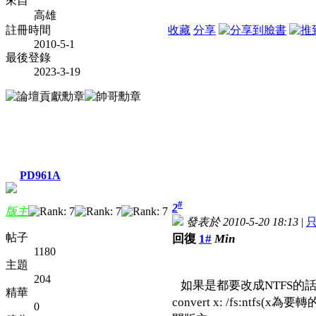
來自
高雄
註冊時間
收藏
分享
2010-5-1
最後登錄
2023-3-19
PD961A
#
2
版主
發表於 2010-5-20 18:13
|
帖子
回復
1#
Min
1180
主題
204
如果是都要改成NTFS的話,
精華
convert x: /fs:ntfs(x
0