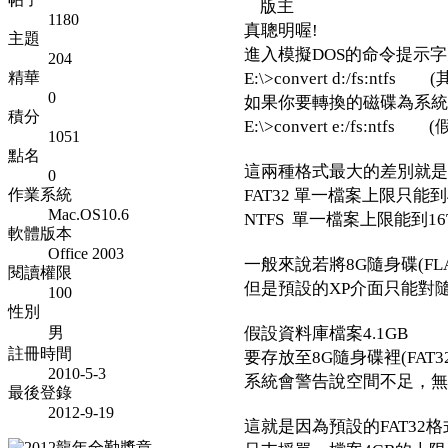
版主
1180
真聰明喔!
主題
進入模擬DOS的命令提示
204
E:\>convert d:/fs:
精華
0
如果你要轉換的磁碟為系統
積分
E:\>convert e:/fs:n
1051
點名
這兩種格式最大的差別就是
0
FAT32 單一檔案上限只能到
作業系統
Mac.OS10.6
NTFS 單一檔案上限能到16
軟體版本
Office 2003
一般來說若將8G隨身碟(FLA
閱讀權限
但是預設的XP介面只能對隨
100
性別
假設資料庫檔案4.1GB
男
註冊時間
要存放至8G隨身碟裡(FAT32
2010-5-3
系統會警告說空間不足，無
最後登錄
2012-9-19
這就是因為預設的FAT32格