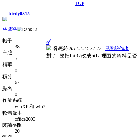
TOP
birdy0815
中學生
帖子
#
6
38
發表於 2011-1-14 22:27
|
只看該作者
主題
對了 要把fat32改成ntfs 裡面的資料
5
精華
0
積分
67
點名
0
作業系統
winXP 和 win7
軟體版本
office2003
閱讀權限
20
性別