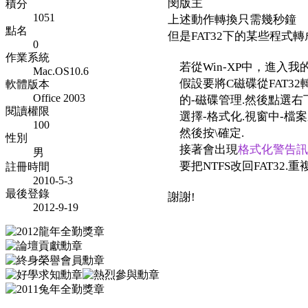
閔版主
積分
1051
上述動作轉換只需幾秒鐘
點名
但是FAT32下的某些程式轉成
0
作業系統
若從Win-XP中，進入我
Mac.OS10.6
假設要將C磁碟從FAT32
軟體版本
Office 2003
的-磁碟管理.然後點選右
閱讀權限
選擇-格式化.視窗中-檔案系
100
然後按\確定.
性別
接著會出現
格式化警告訊
男
要把NTFS改回FAT32.
註冊時間
2010-5-3
最後登錄
謝謝!
2012-9-19