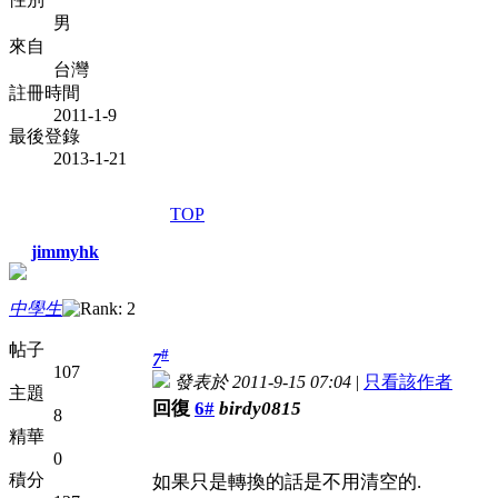
男
來自
台灣
註冊時間
2011-1-9
最後登錄
2013-1-21
TOP
jimmyhk
中學生
帖子
#
7
107
發表於 2011-9-15 07:04
|
只看該作者
主題
回復
6#
birdy0815
8
精華
0
積分
如果只是轉換的話是不用清空的.