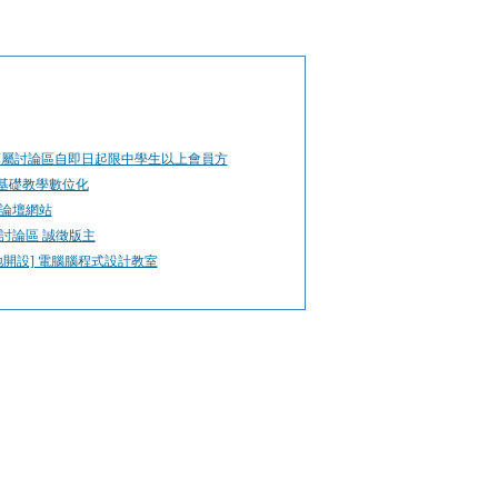
L專屬討論區自即日起限中學生以上會員方
E 基礎教學數位化
論壇網站
討論區 誠徵版主
地開設] 電腦腦程式設計教室