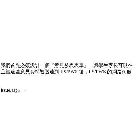
，我們首先必須設計一個『意見發表表單』，讓學生家長可以在
這些意見資料被送達到 IIS/PWS 後，IIS/PWS 的網路伺服
e.asp』：