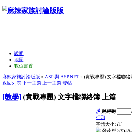
說明
地圖
數位書香
麻辣家族討論版版
»
ASP 與 ASP.NET
» (實戰專題) 文字檔聯絡
返回列表
下一主題
上一主題
發帖
[教學]
(實戰專題) 文字檔聯絡簿 上篇
#
1
跳轉到
打印
T
字體大小:
t
發表於 2010-5-2