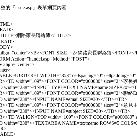
的『issue.asp』表單網頁內容：
TML>
EAD>
TITLE>網路家長聯絡簿</TITLE>
HEAD>
ODY>
 align="center"><B><FONT SIZE=+2>網路家長聯絡簿</FONT></
ORM Action="handel.asp" Method="POST">
v align="center">
nter>
ABLE BORDER=1 WIDTH="353" cellspacing="0" cellpadding="0" b
R><TD width="109"><FONT COLOR="#000080" size="2">家長
D width="238"><INPUT TYPE=TEXT NAME=name SIZE=20></
R><TD width="109"><FONT COLOR="#000080" size="2">聯絡E
D width="238"><INPUT NAME=email SIZE=30></TD></TR>
R><TD width="109"><FONT COLOR="#000080" size="2">意見
D width="238"><INPUT NAME=subject SIZE=30></TD></TR>
R><TD VALIGN=TOP width="109"><FONT COLOR="#000080
D width="238"><TEXTAREA NAME=textmemo ROWS=5 COLS
TR>
TABLE>