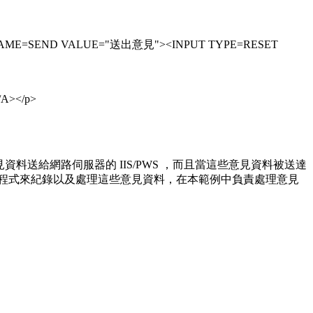
it NAME=SEND VALUE="送出意見"><INPUT TYPE=RESET
A></p>
料送給網路伺服器的 IIS/PWS ，而且當這些意見資料被送達
應的ASP程式來紀錄以及處理這些意見資料，在本範例中負責處理意見