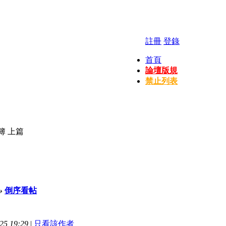
註冊
登錄
首頁
論壇版規
禁止列表
簿 上篇
»
倒序看帖
5 19:29
|
只看該作者