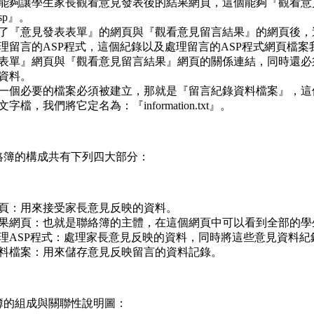
能夠讓學生家長觀看意見發表後的結果網頁，這個能夠『觀看意
asp』。
了『意見發表表單』的網頁與『觀看意見留言結果』的網頁後，
理留言的ASP程式，這個紀錄以及處理留言的ASP程式網頁檔案我們將
表單』網頁與『觀看意見留言結果』網頁的關係連結，同時還必
資料。
一個必要的檔案必須被建立，那就是『留言紀錄資料檔案』，這
檔，我們將它定名為：『information.txt』。
絡簿的構成共有下列四大部分：
頁：用來接受家長意見反映的資料。
果網頁：也就是聯絡簿的主體，在這個網頁中可以看到全部的學
理ASP程式：處理家長意見反映的資料，同時將這些意見資料紀
料檔案：用來儲存意見反映留言的資料記錄。
簿的組成與關聯性說明圖：