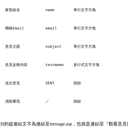
家長姓名
name
單行文字方塊
聯絡Email
email
單行文字方塊
意見主題
subject
單行文字方塊
意見反映內容
textmemo
多行式文字方塊
送出意見
SENT
按鈕
清除重寫
／
按鈕
H的超連結文字為連結至message.asp，也就是連結至『觀看