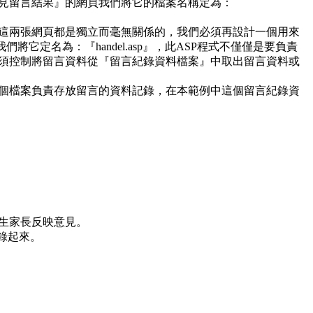
見留言結果』的網頁我們將它的檔案名稱定為：
這兩張網頁都是獨立而毫無關係的，我們必須再設計一個用來
它定名為：『handel.asp』，此ASP程式不僅僅是要負責
須控制將留言資料從『留言紀錄資料檔案』中取出留言資料或
個檔案負責存放留言的資料記錄，在本範例中這個留言紀錄資
生家長反映意見。
錄起來。