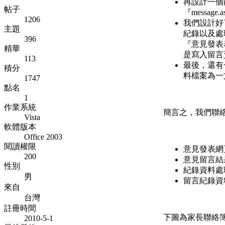
再設計一個
帖子
『message.
1206
我們設計好
主題
紀錄以及處
396
『意見發表
精華
是寫入留言
113
最後，還有
積分
料檔案為一文字
1747
點名
1
作業系統
簡言之，我們聯
Vista
軟體版本
Office 2003
閱讀權限
意見發表網
200
意見留言結
性別
紀錄資料處
男
留言紀錄資
來自
台灣
註冊時間
下圖為家長聯絡
2010-5-1