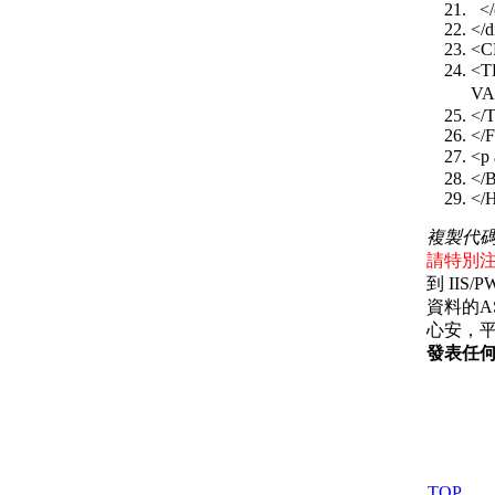
</
</d
<C
<T
VA
</
</
<p
</
</
複製代
請特別
到 II
資料的ASP
心安，
發表任何
TOP