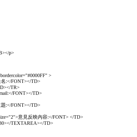
B></p>
ordercolor="#0000FF" >
姓名:</FONT></TD>
TD></TR>
mail:</FONT></TD>
主題:</FONT></TD>
" size="2">意見反映內容:</FONT> </TD>
=30></TEXTAREA></TD>