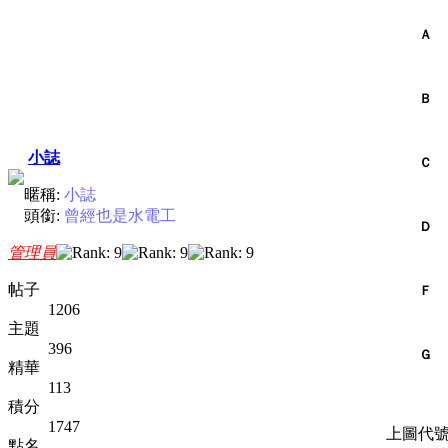
Ａ
Ｂ
小誌
Ｃ
暱稱:
小誌
頭銜:
曾經也是水電工
Ｄ
管理員
帖子
Ｆ
1206
主題
396
Ｇ
精華
113
積分
1747
上圖代號
點名