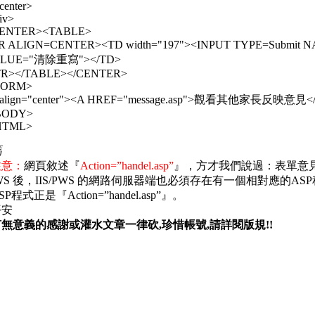
center>
iv>
ENTER><TABLE>
R ALIGN=CENTER><TD width="197"><INPUT TYPE=Subm
LUE="清除重寫"></TD>
TR></TABLE></CENTER>
FORM>
 align="center"><A HREF="message.asp">觀看其他家長反映意見</
BODY>
HTML>
碼
注意：
網頁敘述『
Action=”handel.asp”
』，方才我們說過：表單意見資
S/PWS 後，IIS/PWS 的網路伺服器端也必須存在有一個相對
程式正是『Action=”handel.asp”』。
平安
無意義的感謝或灌水文章一律砍,珍惜帳號,請詳閱版規!!