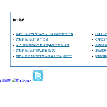
樓主熱帖
論壇不讓資歷比較淺的人下載查看附件的用意
EXCE
麻辣家族討論區 通用版規
OFFIC
ATX 電源供應器手動啟動(不接主機板啟動)
考慮關閉
麻辣家族討論區隱私權政策說明
麻辣家族
由舊論壇轉進的中學生等級以上會員,請關注!
[討論園