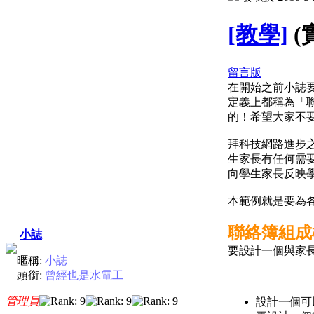
[教學]
(
留言版
在開始之前小誌
定義上都稱為「
的！希望大家不
拜科技網路進步
生家長有任何需
向學生家長反映
本範例就是要為
聯絡簿組成
小誌
要設計一個與家長
暱稱:
小誌
頭銜:
曾經也是水電工
管理員
設計一個可