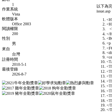
1
以下為完整
作業系統
issue.asp
Vista
軟體版本
<H
Office 2003
<H
閱讀權限
<
200
</
性別
<B
<p
男
<F
來自
<di
台灣
<ce
註冊時間
<T
2010-5-1
<T
最後登錄
<T
2026-8-7
<T
<T
<T
<T
<T
<T
</
</