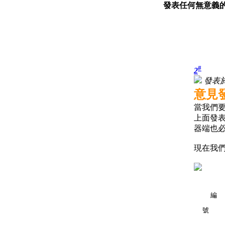
發表任何無意義的
#
2
發表於 2
意見
當我們
上面發表
器端也必
現在我們
編
號