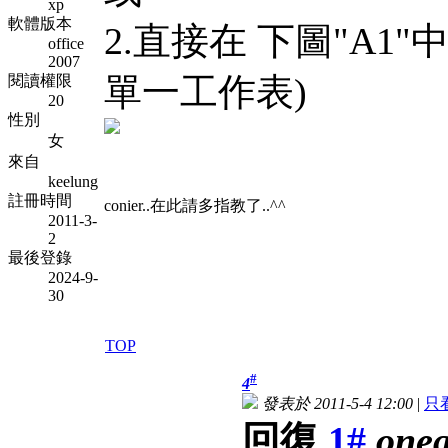
xp
軟體版本
2.直接在 下圖"A1
office
2007
單一工作表)
閱讀權限
20
性別
女
來自
keelung
註冊時間
conier..在此請多指教了..^^
2011-3-
2
最後登錄
2024-9-
30
TOP
#
4
發表於 2011-5-4 12:00
|
只
回復
1#
oneg