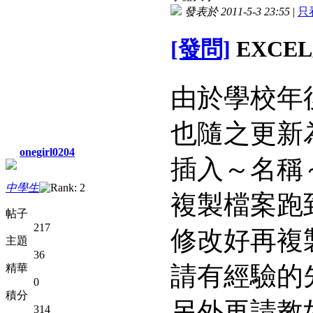
發表於 2011-5-3 23:55
|
只
[發問]
EXCE
由於學校年
也隨之更新
onegirl0204
插入～名稱
中學生
複製檔案跑
帖子
217
修改好再複
主題
36
請有經驗的
精華
0
積分
另外再請教
314