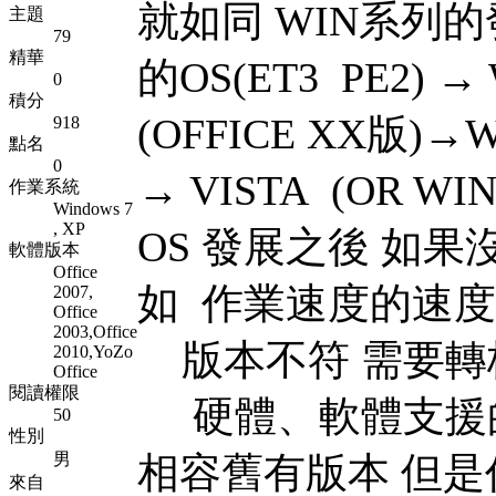
就如同 WIN系列的
主題
79
精華
的OS(ET3 PE2) →
0
積分
(OFFICE XX版)→W
918
點名
0
→ VISTA (OR WIN
作業系統
Windows 7
, XP
OS 發展之後 如
軟體版本
Office
如 作業速度的速度
2007,
Office
2003,Office
版本不符 需要轉
2010,YoZo
Office
閱讀權限
硬體、軟體支援的
50
性別
男
相容舊有版本 但
來自