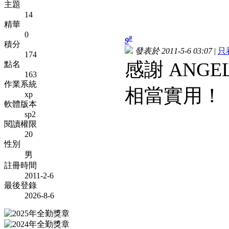
主題
14
精華
0
#
9
積分
發表於 2011-5-6 03:07
|
只
174
感謝 ANGE
點名
163
作業系統
相當實用！
xp
軟體版本
sp2
閱讀權限
20
性別
男
註冊時間
2011-2-6
最後登錄
2026-8-6