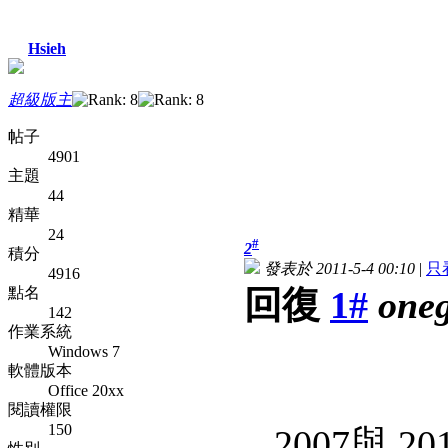
Hsieh
超級版主
帖子
4901
主題
44
精華
24
#
2
積分
發表於 2011-5-4 00:10
|
只
4916
點名
回復
1#
oneg
142
作業系統
Windows 7
軟體版本
Office 20xx
閱讀權限
150
2007與 2