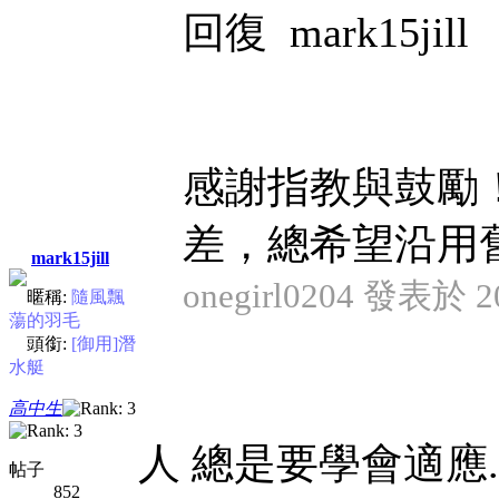
回復 mark15jill
感謝指教與鼓勵
差，總希望沿用
mark15jill
onegirl0204 發表於 20
暱稱:
隨風飄
蕩的羽毛
頭銜:
[御用]潛
水艇
高中生
人 總是要學會適應..
帖子
852