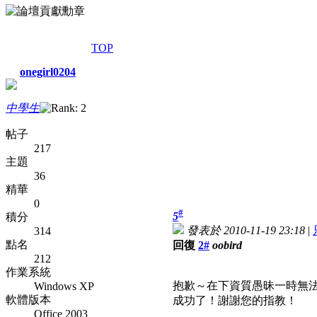
TOP
onegirl0204
中學生
帖子
217
主題
36
精華
0
#
5
積分
發表於 2010-11-19 23:18
|
314
點名
回復
2#
oobird
212
作業系統
抱歉～在下資質愚昧一時無
Windows XP
軟體版本
成功了！謝謝您的指教！
Office 2003