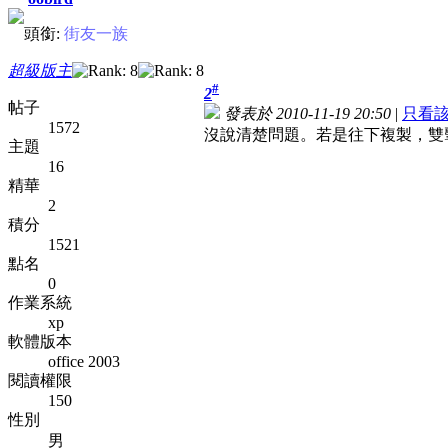
頭銜:
街友一族
超級版主
#
2
帖子
發表於 2010-11-19 20:50
|
只看
1572
沒說清楚問題。若是往下複製，雙
主題
16
精華
2
積分
1521
點名
0
作業系統
xp
軟體版本
office 2003
閱讀權限
150
性別
男