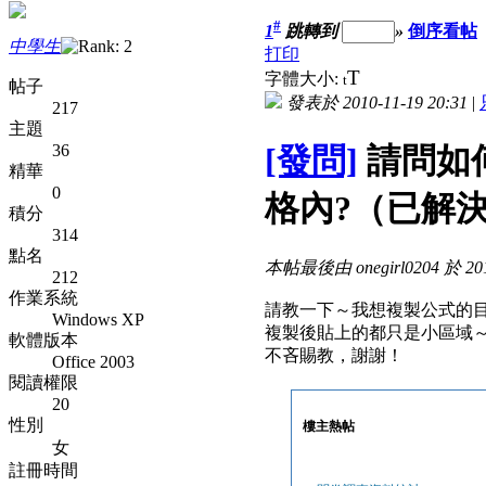
#
1
跳轉到
»
倒序看帖
中學生
打印
T
字體大小:
t
帖子
發表於 2010-11-19 20:31
|
217
主題
36
[發問]
請問如
精華
0
格內?（已解
積分
314
點名
本帖最後由 onegirl0204 於 201
212
作業系統
請教一下～我想複製公式的
Windows XP
複製後貼上的都只是小區域
軟體版本
不吝賜教，謝謝！
Office 2003
閱讀權限
20
性別
樓主熱帖
女
註冊時間