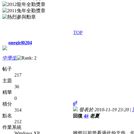
TOP
onegirl0204
中學生
帖子
217
主題
36
精華
0
#
6
積分
發表於 2010-11-19 23:20
|
314
點名
回復
4#
老夏
212
作業系統
雖然以前曾看過此份文件，
Windows XP