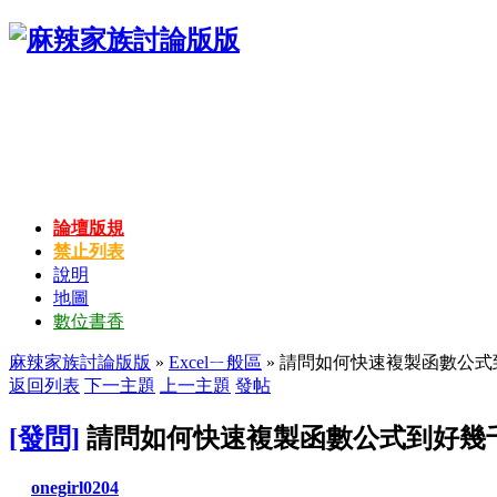
論壇版規
禁止列表
說明
地圖
數位書香
麻辣家族討論版版
»
Excelㄧ般區
» 請問如何快速複製函數公式
返回列表
下一主題
上一主題
發帖
[發問]
請問如何快速複製函數公式到好幾
onegirl0204