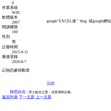
0
作業系統
WIN
軟體版本
google"EXCEL迷" blog 或google網址:htt
2007
閱讀權限
100
性別
男
註冊時間
2015-9-11
最後登錄
2026-8-7
TOP
靜思自在 :
受人點水之恩，須當湧泉以報。
返回列表
下一主題
上一主題