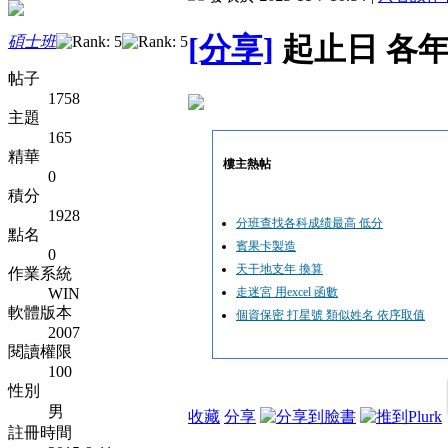
[分享]
起止日 各
碩士班
帖子
1758
主題
165
精華
樓主熱帖
0
積分
1928
分班查找各科成绩最高 低分
點名
賓果卡製造
0
天干地支年 換算
作業系統
WIN
走迷宮 用excel 函數
軟體版本
個資保密 打星號 類似姓名 依序取值
2007
閱讀權限
100
性別
男
收藏
分享
註冊時間