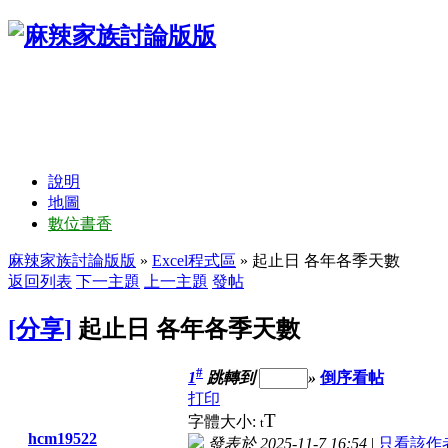
說明
地圖
數位書香
麻辣家族討論版版
»
Excel程式區
» 起止日 各年各季天數
返回列表
下一主題
上一主題
發帖
[分享]
起止日 各年各季天數
#
1
跳轉到
»
倒序看帖
打印
T
字體大小:
t
hcm19522
發表於 2025-11-7 16:54
|
只看該作