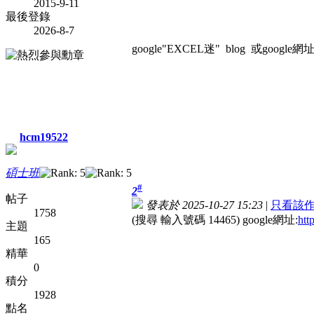
2015-9-11
最後登錄
2026-8-7
google"EXCEL迷" blog 或google網址:htt
hcm19522
碩士班
#
2
帖子
發表於 2025-10-27 15:23
|
只看該
1758
(搜尋 輸入號碼 14465) google網址:
htt
主題
165
精華
0
積分
1928
點名