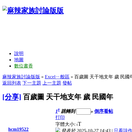
說明
地圖
數位書香
麻辣家族討論版版
»
Excelㄧ般區
» 百歲圖 天干地支年 歲 民國
返回列表
下一主題
上一主題
發帖
[分享]
百歲圖 天干地支年 歲 民國年
#
1
跳轉到
»
倒序看帖
打印
T
字體大小:
t
hcm19522
發表於 2025-10-27 14:43
|
只看該