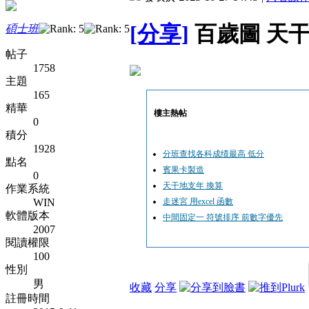
[分享]
百歲圖 天干
碩士班
帖子
1758
主題
165
精華
樓主熱帖
0
積分
1928
分班查找各科成绩最高 低分
點名
賓果卡製造
0
天干地支年 換算
作業系統
WIN
走迷宮 用excel 函數
軟體版本
中間固定一 符號排序 前數字優先
2007
閱讀權限
100
性別
男
收藏
分享
註冊時間