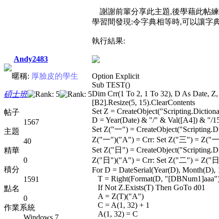
謝謝前輩分享此主題,後學藉此帖練
學習間發現:令字典相等時,可以讓字
執行結果:
Andy2483
暱稱:
厚臉皮的學生
Option Explicit
Sub TEST()
Dim Crr(1 To 2, 1 To 32), D As Date, Z
碩士班
[B2].Resize(5, 15).ClearContents
Set Z = CreateObject("Scripting.Dictiona
帖子
D = Year(Date) & "/" & Val([A4]) & "/1
1567
Set Z("一") = CreateObject("Scripting.Di
主題
Z("一")("A") = Crr: Set Z("三") = Z("一
40
Set Z("日") = CreateObject("Scripting.Di
精華
0
Z("日")("A") = Crr: Set Z("二") = Z("日
積分
For D = DateSerial(Year(D), Month(D), 
T = Right(Format(D, "[DBNum1]aaa")
1591
If Not Z.Exists(T) Then GoTo d01
點名
A = Z(T)("A")
0
C = A(1, 32) + 1
作業系統
A(1, 32) = C
Windows 7