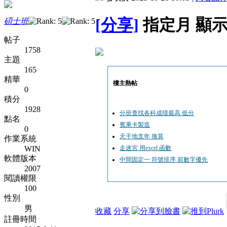
[分享]
指定月 顯
碩士班
帖子
1758
主題
165
精華
樓主熱帖
0
積分
1928
分班查找各科成绩最高 低分
點名
賓果卡製造
0
天干地支年 換算
作業系統
WIN
走迷宮 用excel 函數
軟體版本
中間固定一 符號排序 前數字優先
2007
閱讀權限
100
性別
男
收藏
分享
註冊時間