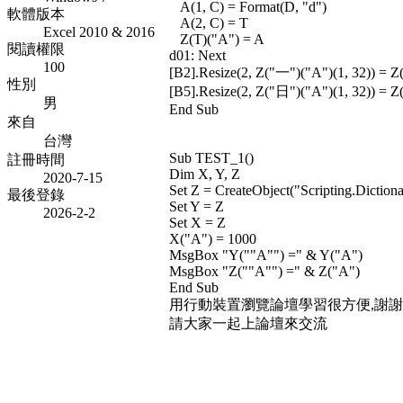
A(1, C) = Format(D, "d")
軟體版本
A(2, C) = T
Excel 2010 & 2016
Z(T)("A") = A
閱讀權限
d01: Next
100
[B2].Resize(2, Z("一")("A")(1, 32)) = 
性別
[B5].Resize(2, Z("日")("A")(1, 32)) = 
男
End Sub
來自
台灣
Sub TEST_1()
註冊時間
Dim X, Y, Z
2020-7-15
Set Z = CreateObject("Scripting.Dictiona
最後登錄
Set Y = Z
2026-2-2
Set X = Z
X("A") = 1000
MsgBox "Y(""A"") =" & Y("A")
MsgBox "Z(""A"") =" & Z("A")
End Sub
用行動裝置瀏覽論壇學習很方便,謝
請大家一起上論壇來交流