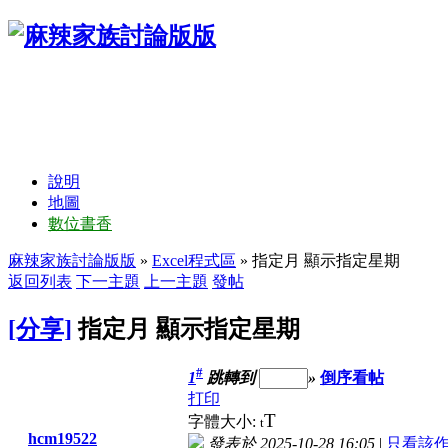
說明
地圖
數位書香
麻辣家族討論版版
»
Excel程式區
» 指定月 顯示指定星期
返回列表
下一主題
上一主題
發帖
[分享]
指定月 顯示指定星期
#
1
跳轉到
»
倒序看帖
打印
T
字體大小:
t
hcm19522
發表於 2025-10-28 16:05
|
只看該