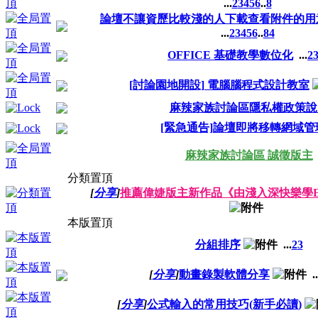
...
2
3
4
5
6
..
8
論壇不讓資歷比較淺的人下載查看附件的用
...
2
3
4
5
6
..
84
OFFICE 基礎教學數位化
...
2
[討論園地開設] 電腦腦程式設計教室
麻辣家族討論區隱私權政策說
[緊急通告]論壇即將移轉網域管
麻辣家族討論區 誠徵版主
分類置頂
[
分享
]
推薦偉婕版主新作品《由淺入深快樂學Ex
本版置頂
分組排序
...
2
3
[
分享
]
動畫錄製軟體分享
..
[
分享
]
公式輸入的常用技巧(新手必讀)