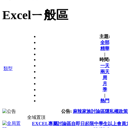
Excelㄧ般區
主題:
全部
精華
|
時間:
一天
類型
兩天
周
月
季
|
熱門
公告:
麻辣家族討論區隱私權政策
全域置頂
EXCEL專屬討論區自即日起限中學生以上會員