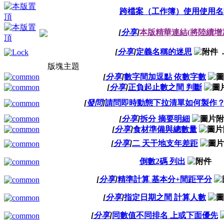
跨檔案（工作簿）使用使用名
[
分享
]
本版精華連結(將陸續增
[
分享
]
定義名稱的迷思
.
版塊主題
[
分享
]
數字間加逗點 依數字數
[
分享
]
正負起止數之間 判斷
[
發問
]
請問即時動態下拉清單如何製作
[
分享
]
拆分 摘要明細
[
分享
]
食材準備與總數量
[
分享
]
二 天干地支年差距
倒數2碼 列出
[
分享
]
精準計算 基本分+間距平分
[
分享
]
指定日期之間 計算人數
[
分享
]
同數值不同排名 上或下面優先