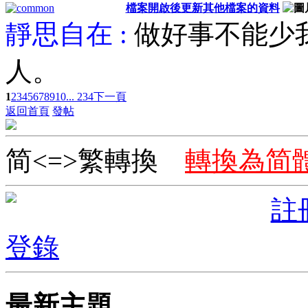
檔案開啟後更新其他檔案的資料
靜思自在 :
做好事不能少
人。
1
2
3
4
5
6
7
8
9
10
... 234
下一頁
返回首頁
發帖
简<=>繁轉換
轉換為简
註
登錄
最新主題