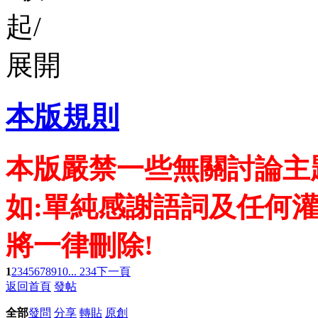
本版規則
本版嚴禁一些無關討論主
如:單純感謝語詞及任何
將一律刪除!
1
2
3
4
5
6
7
8
9
10
... 234
下一頁
返回首頁
發帖
全部
發問
分享
轉貼
原創