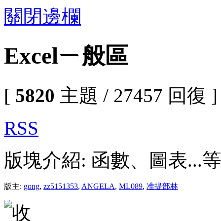
關閉邊欄
Excelㄧ般區
[
5820
主題 / 27457 回復 ]
RSS
版塊介紹: 函數、圖表...
版主:
gong
,
zz5151353
,
ANGELA
,
ML089
,
准提部林