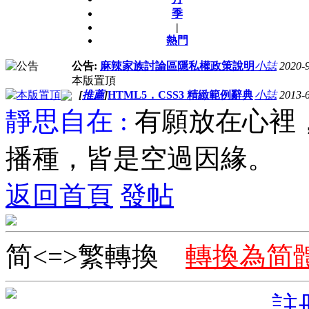
季
|
熱門
公告:
麻辣家族討論區隱私權政策說明
小誌
2020-
本版置頂
[
推薦
]
HTML5．CSS3 精緻範例辭典
小誌
2013-
靜思自在 :
有願放在心裡
播種，皆是空過因緣。
返回首頁
發帖
简<=>繁轉換
轉換為简
註