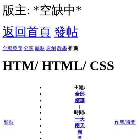
版主: *空缺中*
返回首頁
發帖
全部
發問
分享
轉貼
原創
教學
推薦
HTM/ HTML/ CSS
主題:
全部
精華
|
時間:
一天
類型
作者/時間
兩天
周
月