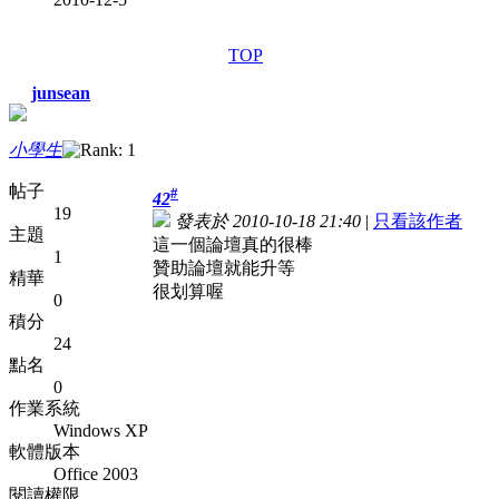
TOP
junsean
小學生
帖子
#
42
19
發表於 2010-10-18 21:40
|
只看該作者
主題
這一個論壇真的很棒
1
贊助論壇就能升等
精華
很划算喔
0
積分
24
點名
0
作業系統
Windows XP
軟體版本
Office 2003
閱讀權限