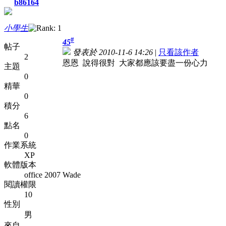
b86164
小學生
#
45
帖子
發表於 2010-11-6 14:26
|
只看該作者
2
恩恩 說得很對 大家都應該要盡一份心力
主題
0
精華
0
積分
6
點名
0
作業系統
XP
軟體版本
office 2007
Wade
閱讀權限
10
性別
男
來自