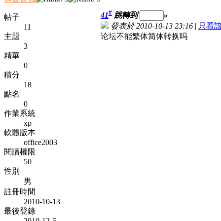
#
41
跳轉到
»
帖子
發表於 2010-10-13 23:16
|
只看
11
主題
论坛不能繁体简体转换吗
3
精華
0
積分
18
點名
0
作業系統
xp
軟體版本
office2003
閱讀權限
50
性別
男
註冊時間
2010-10-13
最後登錄
2010-12-5