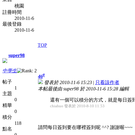
桃園
註冊時間
2010-11-6
最後登錄
2010-11-6
TOP
super98
中學生
#
46
帖子
發表於 2010-11-6 15:23
|
只看該作者
1
本帖最後由 super98 於 2010-11-6 15:28 編輯
主題
0
還有一個可以積分的方式，就是每日簽到
精華
chiahuo 發表於 2010-8-10 11:53
0
積分
118
請問每日簽到要在哪裡簽到呢 ^^? 謝謝喔~~~
點名
0