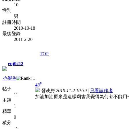
10
性別
男
註冊時間
2010-10-18
最後登錄
2011-2-20
TOP
enj0212
小學生
#
43
帖子
發表於 2010-11-2 10:39
|
只看該作者
11
加油加油原來是這樣啊害我覺得為何都不能用~
主題
1
精華
0
積分
15