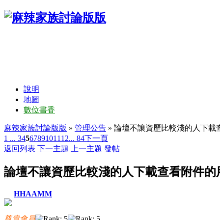
說明
地圖
數位書香
麻辣家族討論版版
»
管理公告
» 論壇不讓資歷比較淺的人下載
1 ...
3
4
5
6
7
8
9
10
11
12
... 84
下一頁
返回列表
下一主題
上一主題
發帖
論壇不讓資歷比較淺的人下載查看附件的
HHAAMM
尊貴會員