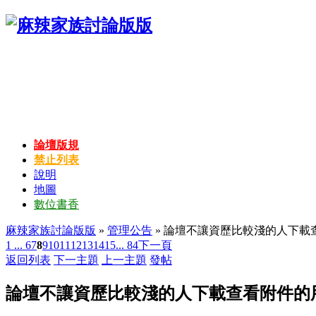
論壇版規
禁止列表
說明
地圖
數位書香
麻辣家族討論版版
»
管理公告
» 論壇不讓資歷比較淺的人下載
1 ...
6
7
8
9
10
11
12
13
14
15
... 84
下一頁
返回列表
下一主題
上一主題
發帖
論壇不讓資歷比較淺的人下載查看附件的