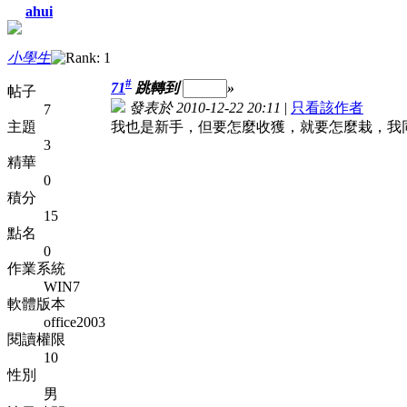
ahui
小學生
#
71
跳轉到
»
帖子
發表於 2010-12-22 20:11
|
只看該作者
7
主題
我也是新手，但要怎麼收獲，就要怎麼栽，我
3
精華
0
積分
15
點名
0
作業系統
WIN7
軟體版本
office2003
閱讀權限
10
性別
男