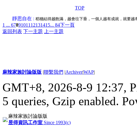
TOP
靜思自在 :
稻穗結得越飽滿，越會往下垂，一個人越有成就，就要越
1 ...
6
7
8
9
10
11
12
13
14
15
... 84
下一頁
返回列表
下一主題
上一主題
麻辣家族討論版版
|
聯繫我們
|
Archiver
|
WAP
|
GMT+8, 2026-8-9 12:37,
P
5 queries, Gzip enabled
. P
麻辣家族討論版版
昱得資訊工作室
Since 1993(c)