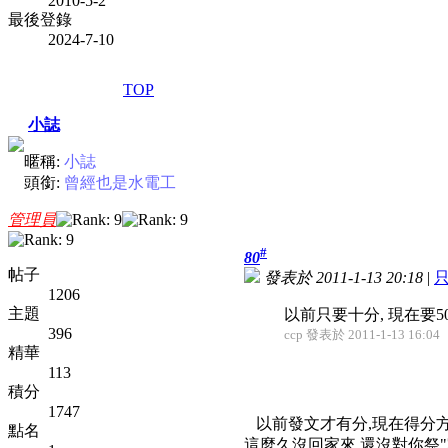
2010-5-2
最後登錄
2024-7-10
TOP
小誌
暱稱:
小誌
頭銜:
曾經也是水電工
管理員
#
80
帖子
發表於 2011-1-13 20:18
|
1206
主題
以前只要十分, 現在要5
396
ccp 發表於 2011-1-13 16:04
精華
113
積分
1747
以前發文才有分,現在得分方
點名
這麼久沒回家來,還沒對你祭"