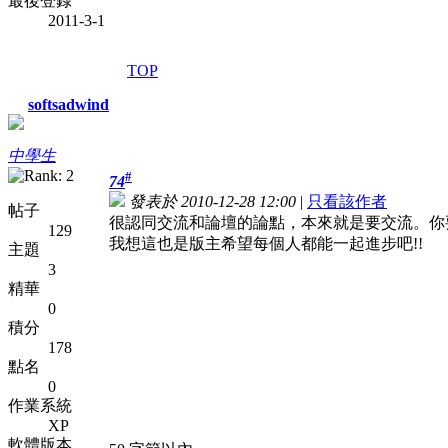
最後登錄
2011-3-1
TOP
softsadwind
中學生
#
74
發表於 2010-12-28 12:00
|
只看該作者
帖子
很認同交流和論壇的論點，本來就是要交流。你
129
我想這也是版主希望每個人都能一起進步吧!!
主題
3
精華
0
積分
178
點名
0
作業系統
XP
軟體版本