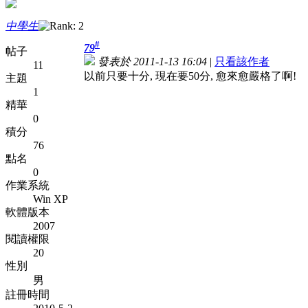
中學生
#
79
帖子
發表於 2011-1-13 16:04
|
只看該作者
11
以前只要十分, 現在要50分, 愈來愈嚴格了啊!
主題
1
精華
0
積分
76
點名
0
作業系統
Win XP
軟體版本
2007
閱讀權限
20
性別
男
註冊時間