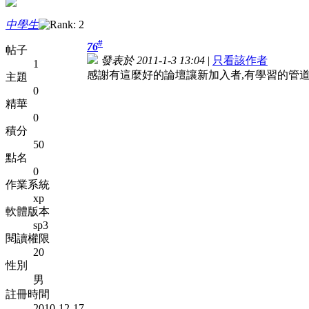
中學生
#
76
帖子
發表於 2011-1-3 13:04
|
只看該作者
1
感謝有這麼好的論壇讓新加入者,有學習的管
主題
0
精華
0
積分
50
點名
0
作業系統
xp
軟體版本
sp3
閱讀權限
20
性別
男
註冊時間
2010-12-17