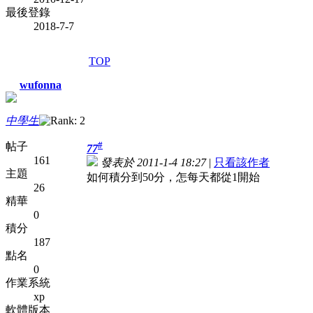
最後登錄
2018-7-7
TOP
wufonna
中學生
#
帖子
77
161
發表於 2011-1-4 18:27
|
只看該作者
主題
如何積分到50分，怎每天都從1開始
26
精華
0
積分
187
點名
0
作業系統
xp
軟體版本