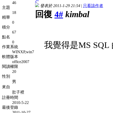
7
46
發表於 2011-1-29 21:54
|
只看該作者
主題
回復
4#
kimbal
18
精華
0
積分
67
點名
0
我覺得是MS SQL
作業系統
WINXP,win7
軟體版本
office2007
閱讀權限
20
性別
男
來自
肚子裡
註冊時間
2010-5-22
最後登錄
2011-10-27