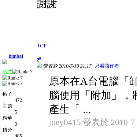
謝謝
TOP
kimbal
#
2
發表於 2010-7-10 21:17
|
只看該作者
版主
原本在A台電腦「卸
腦使用「附加」，將
帖子
472
主題
產生「 ...
5
精華
joey0415 發表於 2010-7-
0
積分
485