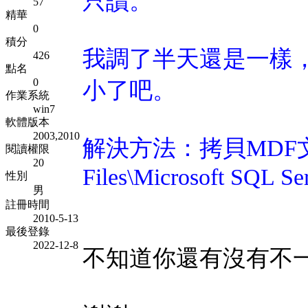
只讀。
57
精華
0
積分
我調了半天還是一樣，SQ
426
點名
0
小了吧。
作業系統
win7
軟體版本
2003,2010
解決方法：拷貝MDF文件
閱讀權限
20
Files\Microsoft SQL 
性別
男
註冊時間
2010-5-13
最後登錄
2022-12-8
不知道你還有沒有不