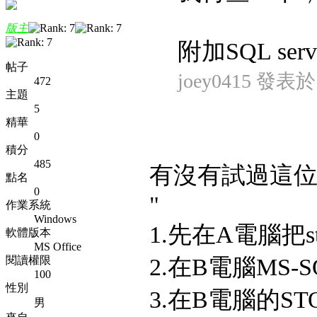
版主
附加SQL serv
帖子
joey0415 發表於 2
472
主題
5
精華
0
積分
485
有沒有試過這位
點名
0
"
作業系統
Windows
1.先在A電腦把sto
軟體版本
MS Office
閱讀權限
2.在B電腦MS
100
性別
3.在B電腦的STO
男