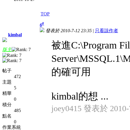
TOP
#
6
發表於 2010-7-12 23:35
|
只看該作者
kimbal
被進C:\Program Fil
版主
Server\MSSQL
的確可用
帖子
472
主題
5
精華
kimbal的想 ...
0
積分
joey0415 發表於 2010-7
485
點名
0
作業系統