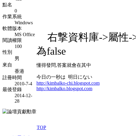
點名
0
作業系統
Windows
軟體版本
右撃資料庫->屬性->
MS Office
閱讀權限
100
為false
性別
男
來自
懂得發問,答案就會在其中
香港
今日の一秒は 明日にない
註冊時間
http://kimbalko-chi.blogspot.com
2010-7-4
http://kimbalko.blogspot.com
最後登錄
2014-12-
28
TOP