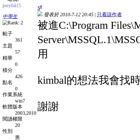
joey0415
#
5
發表於 2010-7-12 20:45
|
只看該作者
中學生
被進C:\Program Files\M
帖子
Server\MSSQL.1
361
主題
用
57
精華
0
積分
426
kimbal的想法我會
點名
0
作業系統
win7
謝謝
軟體版本
2003,2010
閱讀權限
20
性別
男