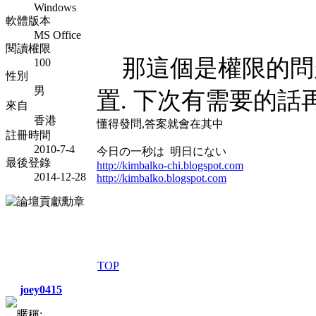
Windows
軟體版本
MS Office
閱讀權限
那這個是權限的問題
100
性別
男
置. 下次有需要的話
來自
香港
懂得發問,答案就會在其中
註冊時間
2010-7-4
今日の一秒は 明日にない
最後登錄
http://kimbalko-chi.blogspot.com
2014-12-28
http://kimbalko.blogspot.com
TOP
joey0415
暱稱: