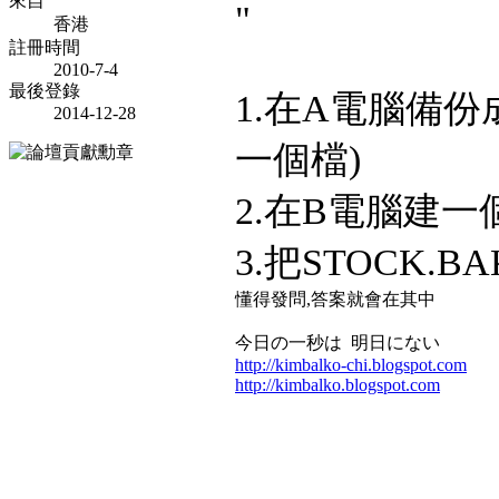
來自
"
香港
註冊時間
2010-7-4
最後登錄
1.在A電腦備份成 
2014-12-28
一個檔)
2.在B電腦建一
3.把STOCK.
懂得發問,答案就會在其中
今日の一秒は 明日にない
http://kimbalko-chi.blogspot.com
http://kimbalko.blogspot.com