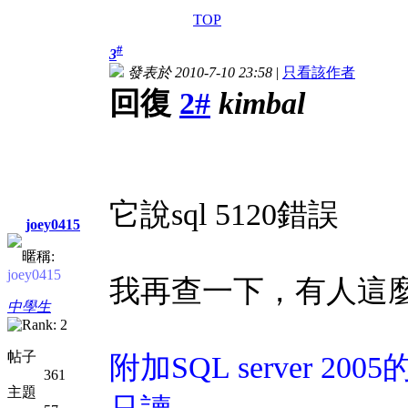
TOP
#
3
發表於 2010-7-10 23:58
|
只看該作者
回復
2#
kimbal
它說sql 5120錯誤
joey0415
暱稱:
joey0415
我再查一下，有人這
中學生
帖子
附加SQL server 2
361
主題