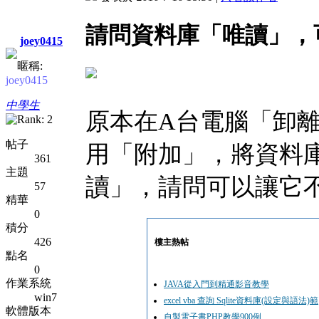
請問資料庫「唯讀」，
joey0415
暱稱:
joey0415
中學生
原本在A台電腦「卸離」
帖子
用「附加」，將資料庫
361
主題
讀」，請問可以讓它
57
精華
0
積分
426
樓主熱帖
點名
0
作業系統
JAVA從入門到精通影音教學
win7
excel vba 查詢 Sqlite資料庫(設定與語法)範
軟體版本
自製電子書PHP教學900例