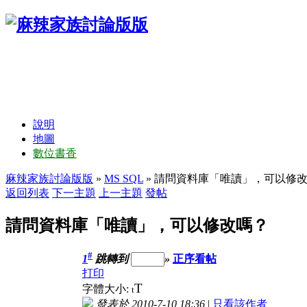
說明
地圖
數位書香
麻辣家族討論版版
»
MS SQL
» 請問資料庫「唯讀」，可以修
返回列表
下一主題
上一主題
發帖
請問資料庫「唯讀」，可以修改嗎？
#
1
跳轉到
»
正序看帖
打印
T
字體大小:
t
發表於 2010-7-10 18:36
|
只看該作者