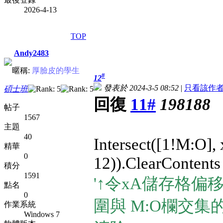
2026-4-13
TOP
Andy2483
暱稱:
厚臉皮的學生
#
12
發表於 2024-3-5 08:52
|
只看該作
碩士班
回復
11#
198188
帖子
1567
主題
40
Intersect([1!M:O], 
精華
0
12)).ClearContents
積分
1591
'↑令xA儲存格偏
點名
0
圍與 M:O欄交
作業系統
Windows 7