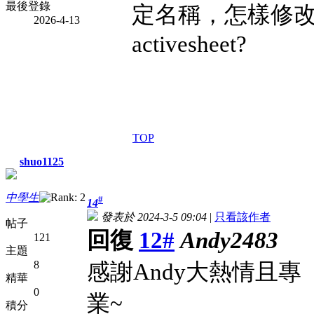
最後登錄
定名稱，怎樣修
2026-4-13
activesheet?
TOP
shuo1125
中學生
#
14
發表於 2024-3-5 09:04
|
只看該作者
帖子
回復
12#
Andy2483
121
主題
8
感謝Andy大熱情且專
精華
0
業~
積分