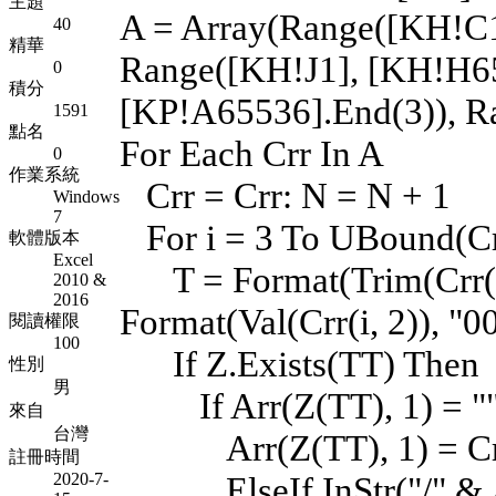
主題
A = Array(Range([KH!C1
40
精華
Range([KH!J1], [KH!H65
0
積分
[KP!A65536].End(3)), R
1591
點名
For Each Crr In A
0
作業系統
Crr = Crr: N = N + 1
Windows
7
For i = 3 To UBound(Cr
軟體版本
Excel
T = Format(Trim(Crr(i,
2010 &
2016
Format(Val(Crr(i, 2)), "
閱讀權限
100
If Z.Exists(TT) Then
性別
男
If Arr(Z(TT), 1) = ""
來自
台灣
Arr(Z(TT), 1) = Crr
註冊時間
2020-7-
ElseIf InStr("/" & Arr(