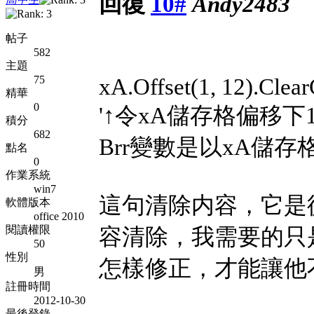
回復
10#
Andy2483
帖子
582
主題
75
xA.Offset(1, 12).Clea
精華
0
'↑令xA儲存格偏移
積分
682
Brr變數是以xA儲
點名
0
作業系統
win7
這句清除内容，它是從第1
軟體版本
office 2010
閱讀權限
容清除，我需要的只是 
50
性別
怎樣修正，才能讓他不
男
註冊時間
2012-10-30
最後登錄