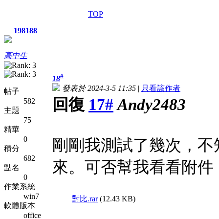
TOP
198188
高中生
#
18
發表於 2024-3-5 11:35
|
只看該作者
帖子
回復
17#
Andy2483
582
主題
75
精華
0
剛剛我測試了幾次，不
積分
682
來。可否幫我看看附件，
點名
0
作業系統
win7
對比.rar
(12.43 KB)
軟體版本
office