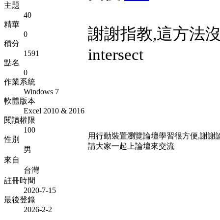
主題
40
精華
謝謝指教,這方法沒
0
積分
intersect
1591
點名
0
作業系統
Windows 7
軟體版本
Excel 2010 & 2016
閱讀權限
100
用行動裝置瀏覽論壇學習很方便,謝謝
性別
請大家一起上論壇來交流
男
來自
台灣
註冊時間
2020-7-15
最後登錄
2026-2-2