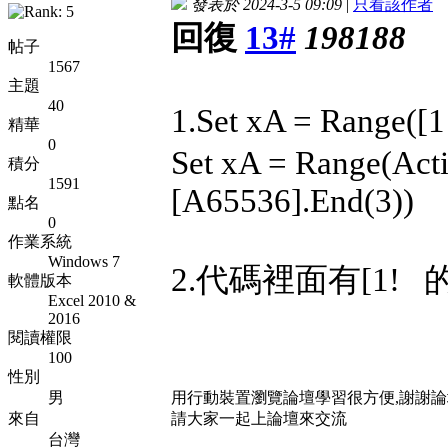
發表於 2024-3-5 09:09
|
只看該作者
回復
13#
198188
帖子
1567
主題
40
1.Set xA = Range([
精華
0
Set xA = Range(Acti
積分
1591
[A65536].End(3))
點名
0
作業系統
Windows 7
2.代碼裡面有[1!
軟體版本
Excel 2010 &
2016
閱讀權限
100
性別
男
用行動裝置瀏覽論壇學習很方便,謝謝
來自
請大家一起上論壇來交流
台灣