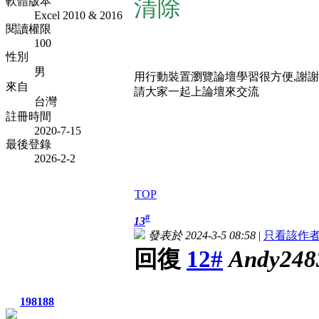
清除
軟體版本
Excel 2010 & 2016
閱讀權限
100
性別
男
用行動裝置瀏覽論壇學習很方便,謝
來自
請大家一起上論壇來交流
台灣
註冊時間
2020-7-15
最後登錄
2026-2-2
TOP
#
13
發表於 2024-3-5 08:58
|
只看該作
回復
12#
Andy248
198188