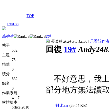
TOP
198188
#
高中生
20
發表於 2024-3-5 12:36
|
只看該作
帖子
回復
19#
Andy248
582
主題
75
精華
0
積分
不好意思，我上
682
點名
部分地方無法讀
0
作業系統
win7
軟體版本
對比.rar
(29.54 KB)
office 2010