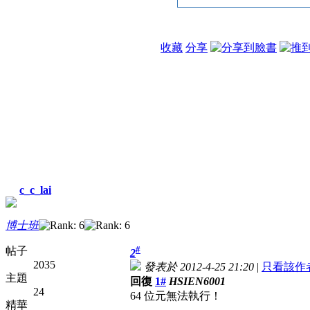
收藏
分享
c_c_lai
博士班
#
帖子
2
2035
發表於 2012-4-25 21:20
|
只看該作
主題
回復
1#
HSIEN6001
24
64 位元無法執行！
精華