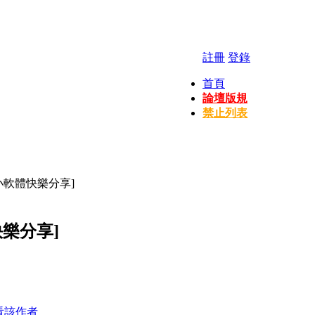
註冊
登錄
首頁
論壇版規
禁止列表
小軟體快樂分享]
樂分享]
看該作者