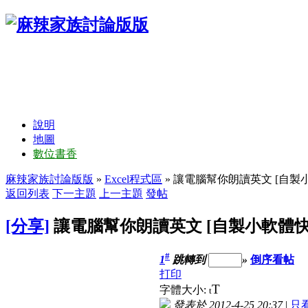
說明
地圖
數位書香
麻辣家族討論版版
»
Excel程式區
» 讓電腦幫你朗讀英文 [自製
返回列表
下一主題
上一主題
發帖
[分享]
讓電腦幫你朗讀英文 [自製小軟體快
#
1
跳轉到
»
倒序看帖
打印
T
字體大小:
t
發表於 2012-4-25 20:37
|
只