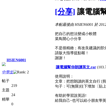
[分享]
讓電腦幫
本帖最後由 HSIEN6001 於 2012-
把自己的想法變成小軟體
菜鳥開心小分享
不是很精緻；有改良建議的部
請版大指導提點喔！
謝謝！
HSIEN6001
讓電腦幫你朗讀英文.rar
(103.
中學生
使用說明：
帖子
文章：把想朗讀的英文自行 [
219
句子：可[無限]往下增加〔貼
主題
24
有助於學習說英語!
精華
給我自己~也可以給小朋友學英
0