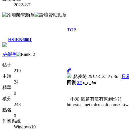
2022-2-7
TOP
HSIEN6001
中學生
帖子
#
219
4
主題
發表於 2012-4-25 23:36
|
只
24
回復
2#
c_c_lai
精華
0
積分
不知 這篇有沒有幫到你?!
243
http://technet.microsoft.com/zh-t
點名
0
作業系統
Windows10