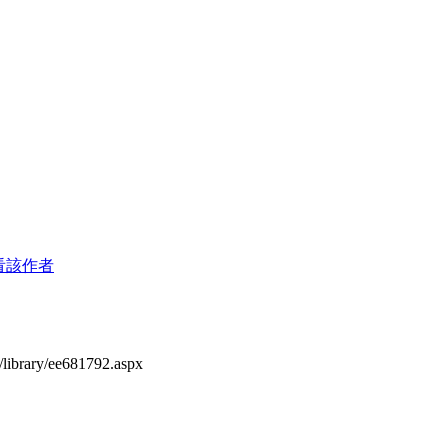
看該作者
w/library/ee681792.aspx