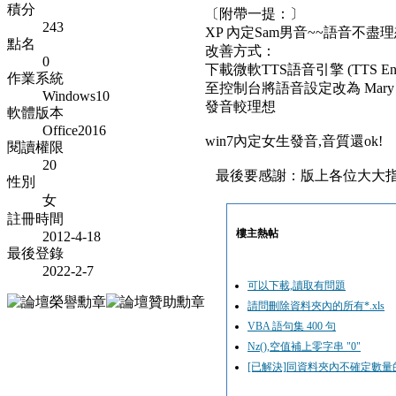
積分
〔附帶一提：〕
243
XP 內定Sam男音~~語音不盡
點名
改善方式：
0
下載微軟TTS語音引擎 (TTS Engi
作業系統
至控制台將語音設定改為 Mary / 
Windows10
發音較理想
軟體版本
Office2016
win7內定女生發音,音質還ok!
閱讀權限
20
最後要感謝：版上各位大大指導
性別
女
註冊時間
樓主熱帖
2012-4-18
最後登錄
2022-2-7
可以下載,讀取有問題
請問刪除資料夾內的所有*.xls
VBA 語句集 400 句
Nz(),空值補上零字串 "0"
[已解決]同資料夾內不確定數量的c