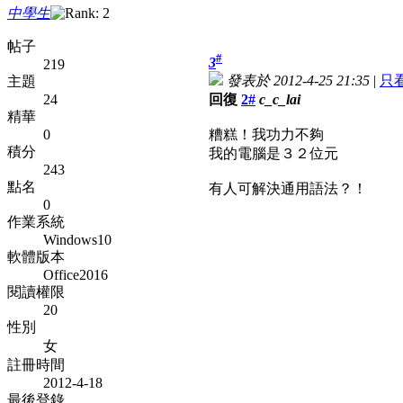
中學生
帖子
#
3
219
發表於 2012-4-25 21:35
|
只
主題
24
回復
2#
c_c_lai
精華
0
糟糕！我功力不夠
積分
我的電腦是３２位元
243
點名
有人可解決通用語法？！
0
作業系統
Windows10
軟體版本
Office2016
閱讀權限
20
性別
女
註冊時間
2012-4-18
最後登錄