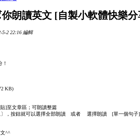
你朗讀英文 [自製小軟體快樂分
5-2 22:16 編輯
分！
72 KB)
剪貼]至文章區；可朗讀整篇
上〕，按鈕就可以選擇全部朗讀 或者 選擇朗讀 [單一個句子]
文^^