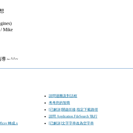
理想
nes)
Mike
～^^~
請問迴圈及對話框
考考您的智商
[已解決]開啟IE後,指定下載路徑
請問 Application.FileSearch '執行
sv 轉成.x
[已解決]文字字串改為空字串