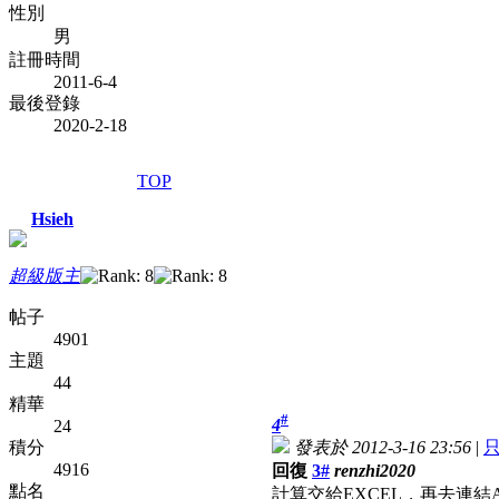
性別
男
註冊時間
2011-6-4
最後登錄
2020-2-18
TOP
Hsieh
超級版主
帖子
4901
主題
44
精華
#
4
24
積分
發表於 2012-3-16 23:56
|
4916
回復
3#
renzhi2020
點名
計算交給EXCEL，再去連結Ac