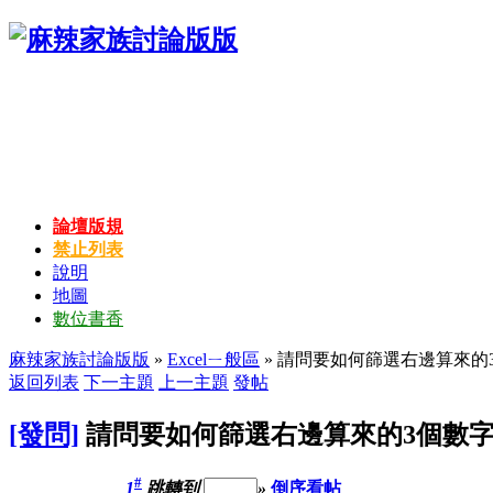
論壇版規
禁止列表
說明
地圖
數位書香
麻辣家族討論版版
»
Excelㄧ般區
» 請問要如何篩選右邊算來的
返回列表
下一主題
上一主題
發帖
[發問]
請問要如何篩選右邊算來的3個數字
#
1
跳轉到
»
倒序看帖