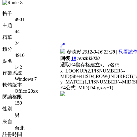
帖子
4901
主題
44
精華
24
#
2
積分
發表於 2012-3-16 23:28
|
只看該
4916
回復
1#
renzhi2020
點名
選取E4儲存格建立x、y名稱
142
x=LOOKUP(2,1/ISNUMBER(--
作業系統
MID(Sheet1!$D4,ROW(INDIRECT("A
Windows 7
y=MATCH(1,1/ISNUMBER(--MID(She
軟體版本
E4公式=MID(D4,y,x-y+1)
Office 20xx
閱讀權限
150
性別
男
來自
台北
註冊時間