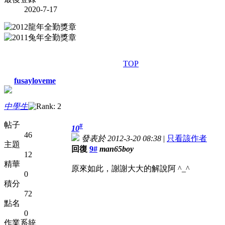
2020-7-17
TOP
fusayloveme
中學生
帖子
#
10
46
發表於 2012-3-20 08:38
|
只看該作者
主題
回復
9#
man65boy
12
精華
原來如此，謝謝大大的解說阿 ^_^
0
積分
72
點名
0
作業系統