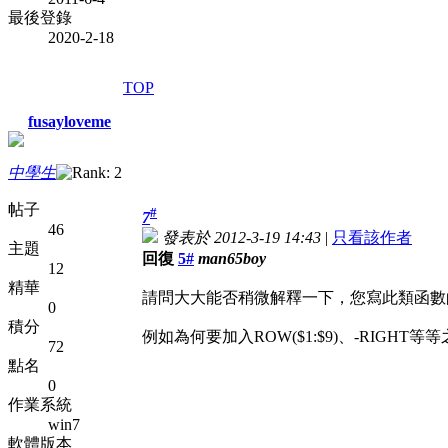
最後登錄
2020-2-18
TOP
fusayloveme
中學生
帖子
#
7
46
發表於 2012-3-19 14:43
|
只看該作者
主題
回復
5#
man65boy
12
精華
請問大大能否稍微解釋一下，您寫此類函數
0
積分
例如為何要加入ROW($1:$9)、-RIGH
72
點名
0
作業系統
win7
軟體版本