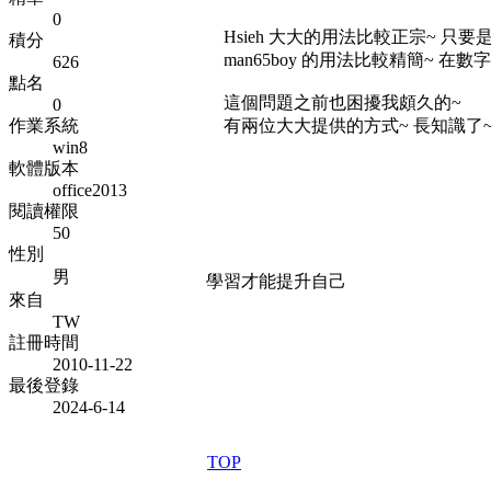
0
Hsieh 大大的用法比較正宗~ 只
積分
man65boy 的用法比較精簡~ 在
626
點名
這個問題之前也困擾我頗久的~
0
作業系統
有兩位大大提供的方式~ 長知識了
win8
軟體版本
office2013
閱讀權限
50
性別
男
學習才能提升自己
來自
TW
註冊時間
2010-11-22
最後登錄
2024-6-14
TOP