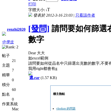
打印
T
字體大小:
t
發表於 2012-3-16 23:03
|
只看該作者
[發問]
請問要如何篩選右
renzhi2020
數字
中學生
Dear 大大
帖子
如excel範例
21
請問要如何從品名中只篩選出克數的數字,不要有
主題
我用right都會有g
7
精華
選.rar
(1.57 KB)
0
積分
60
點名
樓主熱帖
0
作業系統
Mac
vlookup 的問題