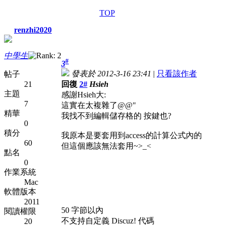
TOP
renzhi2020
中學生
#
3
發表於 2012-3-16 23:41
|
只看該作者
帖子
21
回復
2#
Hsieh
主題
感謝Hsieh大:
7
這實在太複雜了@@"
精華
我找不到編輯儲存格的 按鍵也?
0
積分
我原本是要套用到access的計算公式內的
60
但這個應該無法套用~>_<
點名
0
作業系統
Mac
軟體版本
2011
50 字節以內
閱讀權限
不支持自定義 Discuz! 代碼
20