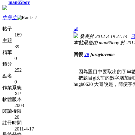
man65boy
中學生
帖子
#
9
169
發表於 2012-3-19 21:14
|
主題
本帖最後由 man65boy 於 2012-
39
精華
回復
7#
fusayloveme
0
積分
252
因為題目中要取出的字串數字沒超過9
點名
把題目g以前的數字增加到10，
0
hugh0620 大哥說是，簡
作業系統
XP
軟體版本
2003
閱讀權限
20
註冊時間
2011-4-17
最後登錄