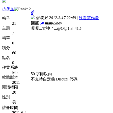
中學生
#
6
發表於 2012-3-17 22:49
|
只看該作者
帖子
回復
5#
man65boy
21
主題
喔喔...太神了...@Q@{:3_41:}
7
精華
0
積分
60
點名
0
作業系統
Mac
50 字節以內
軟體版本
不支持自定義 Discuz! 代碼
2011
閱讀權限
20
性別
男
註冊時間
2011-6-4