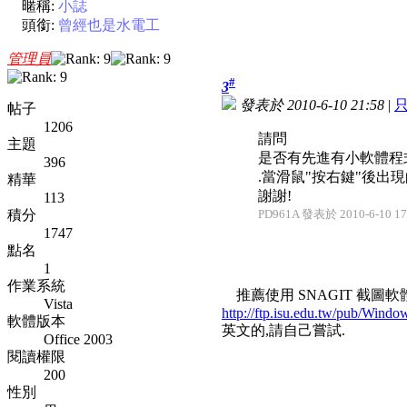
暱稱:
小誌
頭銜:
曾經也是水電工
管理員
#
3
發表於 2010-6-10 21:58
|
帖子
1206
請問
主題
是否有先進有小軟體程
396
.當滑鼠"按右鍵"後出
精華
謝謝!
113
積分
PD961A 發表於 2010-6-10 17
1747
點名
1
作業系統
推薦使用 SNAGIT 截圖
Vista
http://ftp.isu.edu.tw/pub/Window
軟體版本
英文的,請自己嘗試.
Office 2003
閱讀權限
200
性別