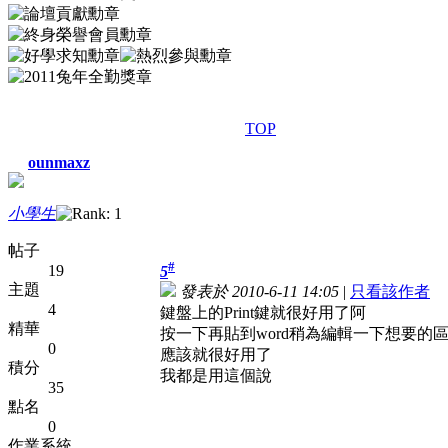
TOP
ounmaxz
小學生
帖子
#
19
5
主題
發表於 2010-6-11 14:05
|
只看該作者
4
鍵盤上的Print鍵就很好用了阿
精華
按一下再貼到word稍為編輯一下想要的
0
應該就很好用了
積分
我都是用這個說
35
點名
0
作業系統