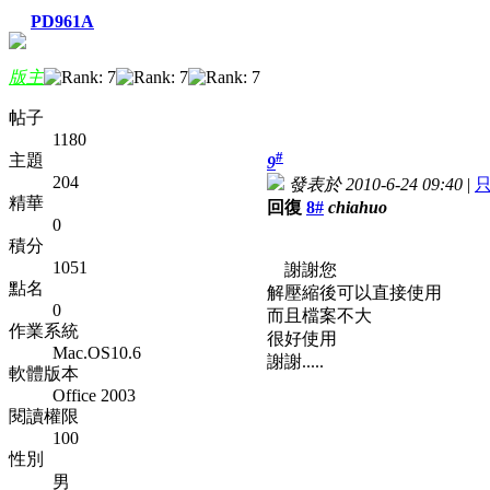
PD961A
版主
帖子
1180
#
主題
9
204
發表於 2010-6-24 09:40
|
精華
回復
8#
chiahuo
0
積分
1051
謝謝您
點名
解壓縮後可以直接使用
0
而且檔案不大
作業系統
很好使用
Mac.OS10.6
謝謝.....
軟體版本
Office 2003
閱讀權限
100
性別
男