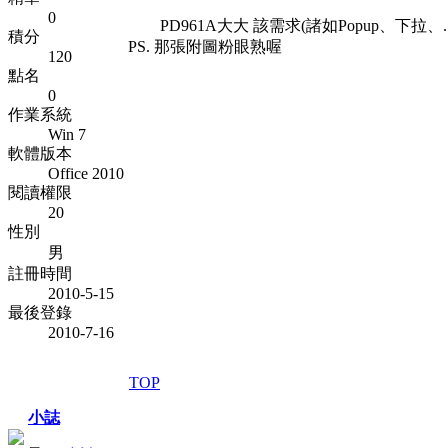
0
PD961A大大 該需求(諸如Popup、下拉
積分
PS. 那張附圖粉眼熟喔
120
點名
0
作業系統
Win 7
軟體版本
Office 2010
閱讀權限
20
性別
男
註冊時間
2010-5-15
最後登錄
2010-7-16
TOP
小誌