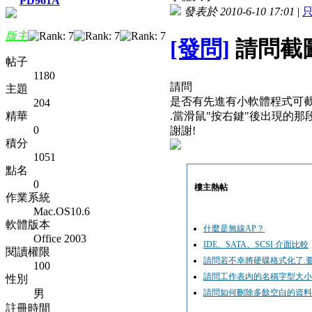
PD961A
發表於 2010-6-10 17:01
|
版主
[發問]
請問截
帖子
1180
請問
主題
是否有先進有小軟體程式可
204
精華
.當滑鼠"按右鍵"後出現的那
0
謝謝!
積分
1051
點名
0
樓主熱帖
作業系統
Mac.OS10.6
軟體版本
什麼是無線AP？
Office 2003
IDE、SATA、SCSI 介面比較
閱讀權限
請問若不幸將硬碟格式化了.
100
請問工作表內的名稱字型大小
性別
男
請問如何刪除多餘空白的資料
註冊時間