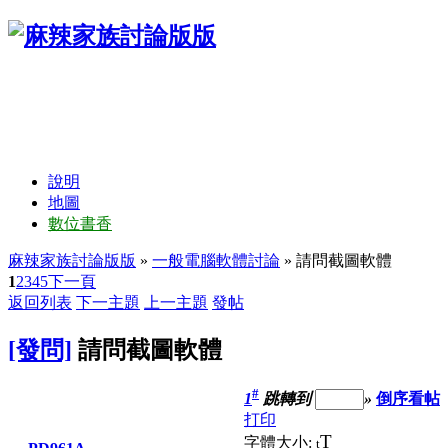
說明
地圖
數位書香
麻辣家族討論版版
»
一般電腦軟體討論
» 請問截圖軟體
1
2
3
4
5
下一頁
返回列表
下一主題
上一主題
發帖
[發問]
請問截圖軟體
#
1
跳轉到
»
倒序看帖
打印
T
字體大小:
t