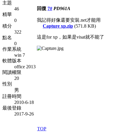
主題
回復
7#
PD961A
46
精華
我記得好像還要安裝.net才能用
0
積分
Capture xp.zip
(571.8 KB)
322
這是for xp，如果是visat就不能了
點名
0
作業系統
win 7
軟體版本
office 2013
閱讀權限
20
性別
男
註冊時間
2010-6-18
最後登錄
2017-9-26
TOP