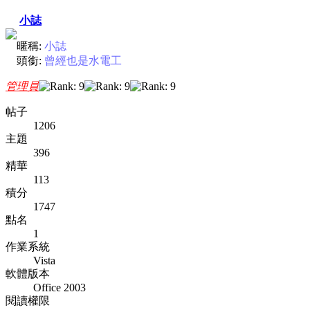
小誌
暱稱:
小誌
頭銜:
曾經也是水電工
管理員
帖子
1206
主題
396
精華
113
積分
1747
點名
1
作業系統
Vista
軟體版本
Office 2003
閱讀權限