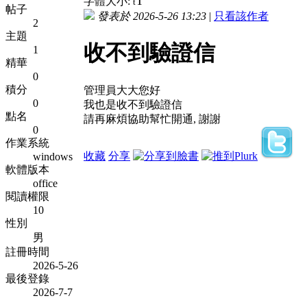
T
字體大小:
t
帖子
發表於 2026-5-26 13:23
|
只看該作者
2
主題
收不到驗證信
1
精華
0
積分
管理員大大您好
0
我也是收不到驗證信
點名
請再麻煩協助幫忙開通, 謝謝
0
作業系統
收藏
分享
windows
軟體版本
office
閱讀權限
10
性別
男
註冊時間
2026-5-26
最後登錄
2026-7-7