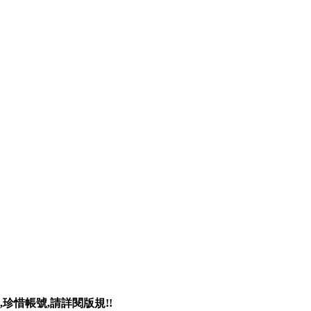
珍惜帳號,請詳閱版規!!