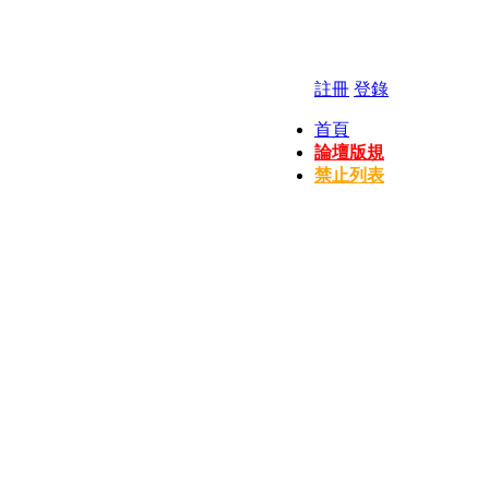
註冊
登錄
首頁
論壇版規
禁止列表