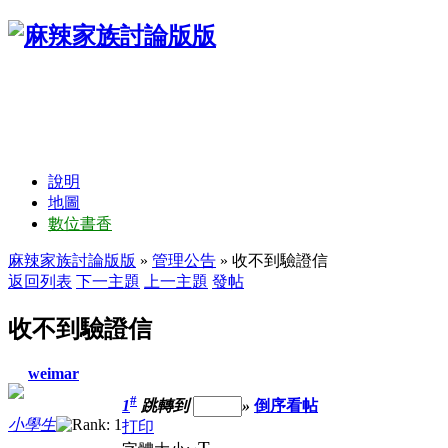
說明
地圖
數位書香
麻辣家族討論版版
»
管理公告
» 收不到驗證信
返回列表
下一主題
上一主題
發帖
收不到驗證信
weimar
#
1
跳轉到
»
倒序看帖
小學生
打印