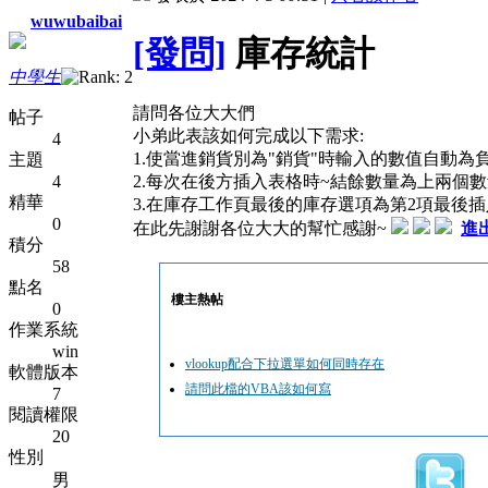
wuwubaibai
[發問]
庫存統計
中學生
請問各位大大們
帖子
小弟此表該如何完成以下需求:
4
1.使當進銷貨別為"銷貨"時輸入的數值自動為
主題
4
2.每次在後方插入表格時~結餘數量為上兩個
精華
3.在庫存工作頁最後的庫存選項為第2項最後
0
在此先謝謝各位大大的幫忙感謝~
進出
積分
58
點名
樓主熱帖
0
作業系統
win
vlookup配合下拉選單如何同時存在
軟體版本
請問此檔的VBA該如何寫
7
閱讀權限
20
性別
男