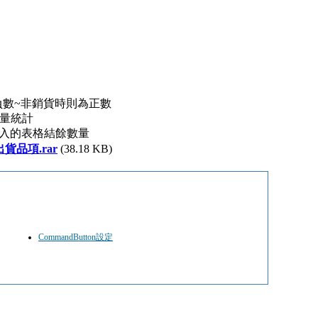
負數~非銷貨時則為正數
數量統計
插入的表格結餘數量
貨品項.rar
(38.18 KB)
CommandButton設定