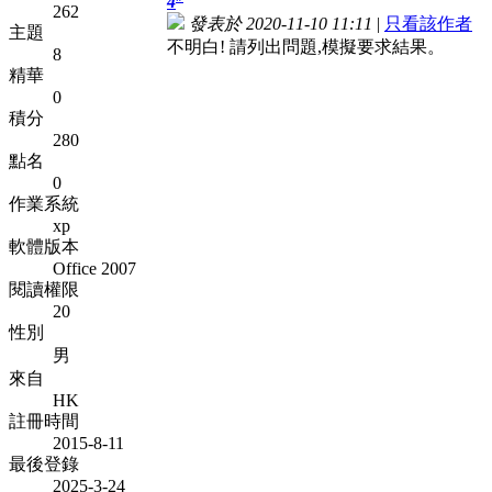
4
262
發表於 2020-11-10 11:11
|
只看該作者
主題
不明白! 請列出問題,模擬要求結果。
8
精華
0
積分
280
點名
0
作業系統
xp
軟體版本
Office 2007
閱讀權限
20
性別
男
來自
HK
註冊時間
2015-8-11
最後登錄
2025-3-24