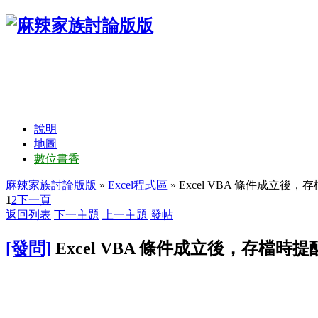
說明
地圖
數位書香
麻辣家族討論版版
»
Excel程式區
» Excel VBA 條件成立後，
1
2
下一頁
返回列表
下一主題
上一主題
發帖
[發問]
Excel VBA 條件成立後，存檔時提