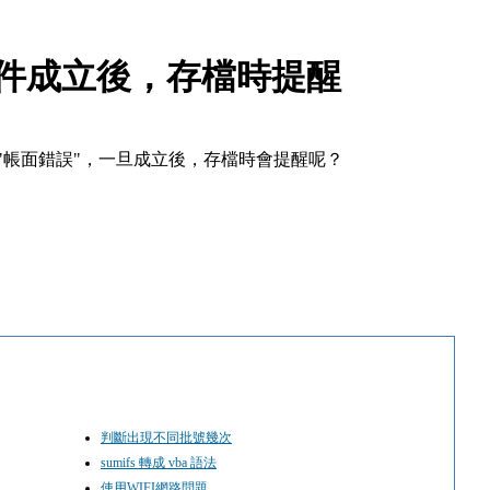
A 條件成立後，存檔時提醒
"且有"帳面錯誤"，一旦成立後，存檔時會提醒呢？
判斷出現不同批號幾次
sumifs 轉成 vba 語法
使用WIFI網路問題