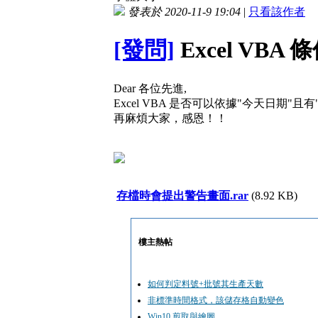
發表於 2020-11-9 19:04
|
只看該作者
[發問]
Excel VB
Dear 各位先進,
Excel VBA 是否可以依據"今天日期
再麻煩大家，感恩！！
存檔時會提出警告畫面.rar
(8.92 KB)
樓主熱帖
如何判定料號+批號其生產天數
非標準時間格式，該儲存格自動變色
Win10 剪取與繪圖