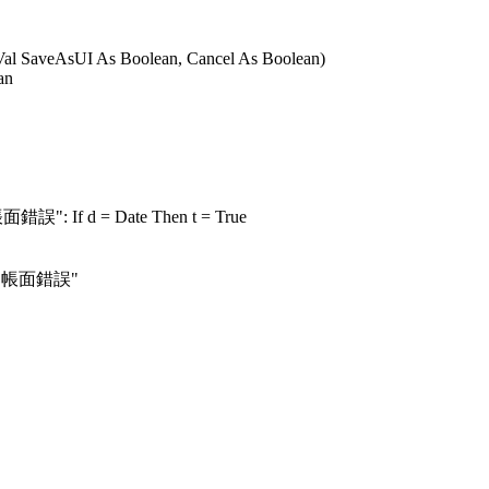
al SaveAsUI As Boolean, Cancel As Boolean)
an
= "帳面錯誤": If d = Date Then t = True
 & "帳面錯誤"