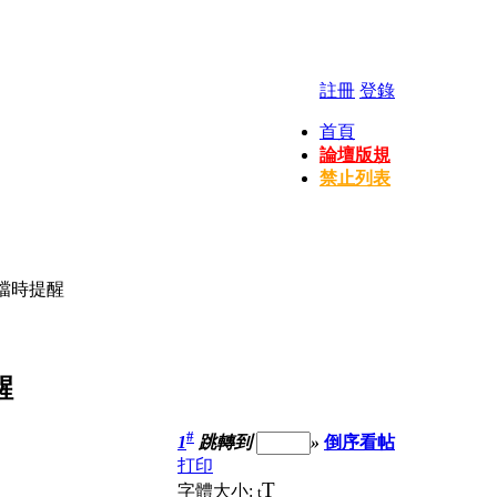
註冊
登錄
首頁
論壇版規
禁止列表
存檔時提醒
醒
#
1
跳轉到
»
倒序看帖
打印
T
字體大小:
t