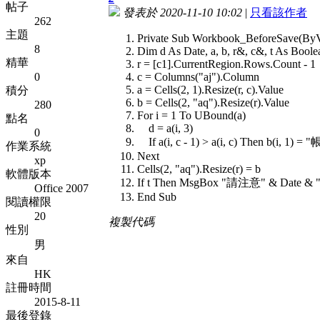
帖子
發表於 2020-11-10 10:02
|
只看該作者
262
主題
Private Sub Workbook_BeforeSave(ByV
8
Dim d As Date, a, b, r&, c&, t As Boole
精華
r = [c1].CurrentRegion.Rows.Count - 1
0
c = Columns("aj").Column
a = Cells(2, 1).Resize(r, c).Value
積分
b = Cells(2, "aq").Resize(r).Value
280
For i = 1 To UBound(a)
點名
d = a(i, 3)
0
If a(i, c - 1) > a(i, c) Then b(i, 1) 
作業系統
Next
xp
Cells(2, "aq").Resize(r) = b
軟體版本
If t Then MsgBox "請注意" & Date
Office 2007
End Sub
閱讀權限
20
複製代碼
性別
男
來自
HK
註冊時間
2015-8-11
最後登錄