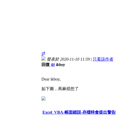
#
5
發表於 2020-11-10 11:59
|
只看該作者
回復
4#
ikboy
Dear ikboy,
如下圖，再麻煩您了
Excel_VBA-帳面錯誤-存檔時會提出警告畫