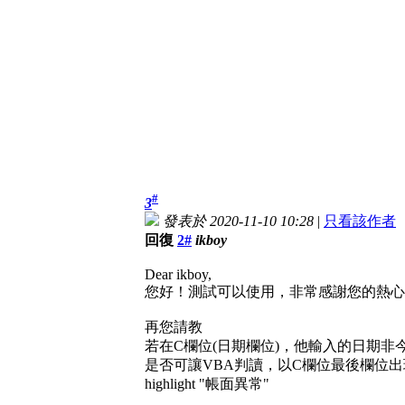
#
3
發表於 2020-11-10 10:28
|
只看該作者
回復
2#
ikboy
Dear ikboy,
您好！測試可以使用，非常感謝您的熱心
再您請教
若在C欄位(日期欄位)，他輸入的日期
是否可讓VBA判讀，以C欄位最後欄位出
highlight "帳面異常"