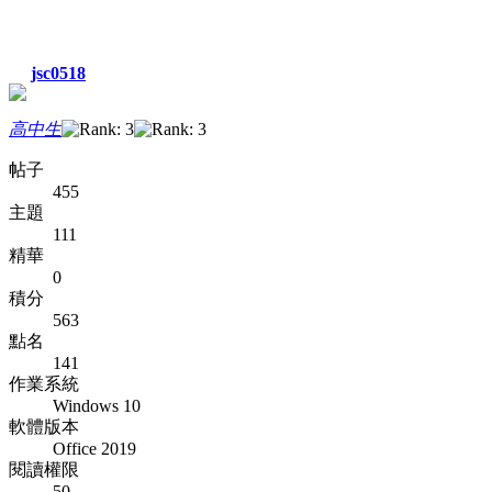
jsc0518
高中生
帖子
455
主題
111
精華
0
積分
563
點名
141
作業系統
Windows 10
軟體版本
Office 2019
閱讀權限
50