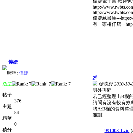
偉婕電子書,歡迎
http://www.twbts.com
http://www.twbts.com
偉婕藏書庫---https://w
有一家柑仔店---https:/
偉婕
暱稱:
偉婕
#
2
版主
發表於 2010-10-8
另外再問
帖子
若已經整理出B欄
376
請問有沒有較有效
主題
將A:B欄的資料整
84
謝謝!
精華
0
積分
991008-1.zip
(