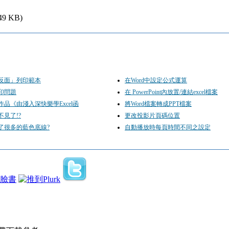
49 KB)
反面」列印範本
在Word中設定公式運算
印問題
在 PowerPoint內放置/連結excel檔案
品《由淺入深快樂學Excel函
將Word檔案轉成PPT檔案
見了!?
更改投影片頁碼位置
了很多的藍色底線?
自動播放時每頁時間不同之設定