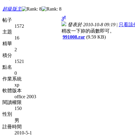
超級版主
#
3
帖子
發表於 2010-10-8 09:19
|
只看該
1572
稍改一下妳的函數即可。
主題
991008.rar
(9.59 KB)
16
精華
2
積分
1521
點名
0
作業系統
xp
軟體版本
office 2003
閱讀權限
150
性別
男
註冊時間
2010-5-1