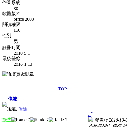
作業系統
xp
軟體版本
office 2003
閱讀權限
150
性別
男
註冊時間
2010-5-1
最後登錄
2016-1-13
TOP
偉婕
暱稱:
偉婕
#
5
版主
發表於 2010-10-8
本帖最後由 偉婕 於 20