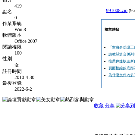
419
991008.zip
(9.
點名
0
作業系統
Win 8
樓主熱帖
軟體版本
Office 2007
閱讀權限
「空白身份證正
100
請教關於合併列
性別
推薦偉婕版主新作
女
頁面框線的底部不
註冊時間
為什麼文件內多
2010-4-30
最後登錄
2022-6-2
收藏
分享