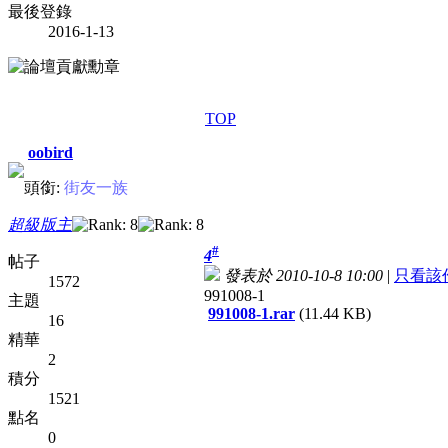
最後登錄
2016-1-13
TOP
oobird
頭銜:
街友一族
超級版主
#
4
帖子
發表於 2010-10-8 10:00
|
只看該
1572
991008-1
主題
991008-1.rar
(11.44 KB)
16
精華
2
積分
1521
點名
0