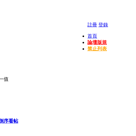
註冊
登錄
首頁
論壇版規
禁止列表
一值
倒序看帖