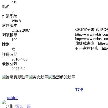
419
點名
0
作業系統
Win 8
軟體版本
偉婕電子書,歡迎
Office 2007
http://www.twbts.com
閱讀權限
http://www.twbts.com
100
偉婕藏書庫---https://w
性別
有一家柑仔店---https:/
女
註冊時間
2010-4-30
最後登錄
2022-6-2
TOP
oobird
頭銜:
街友一族