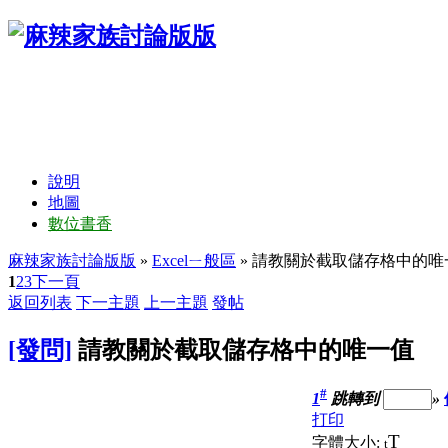
說明
地圖
數位書香
麻辣家族討論版版
»
Excelㄧ般區
» 請教關於截取儲存格中的唯
1
2
3
下一頁
返回列表
下一主題
上一主題
發帖
[發問]
請教關於截取儲存格中的唯一值
#
1
跳轉到
»
打印
T
字體大小:
t