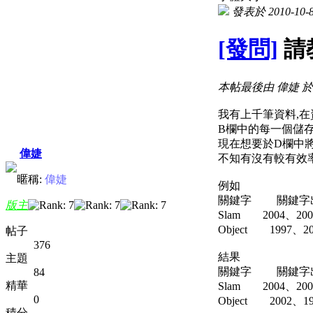
發表於 2010-10-8
[發問]
請
本帖最後由 偉婕 於 20
我有上千筆資料,在
B欄中的每一個儲存
現在想要於D欄中
偉婕
不知有沒有較有效率
暱稱:
偉婕
例如
關鍵字 關鍵字
版主
Slam 2004、200
Object 1997、20
帖子
376
結果
主題
關鍵字 關鍵字出
84
精華
Slam 2004、200
0
Object 2002、19
積分