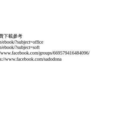
免費下載參考
/ebook/?subject=office
/ebook/?subject=soft
ww.facebook.com/groups/669579416484096/
/www.facebook.com/sadodona