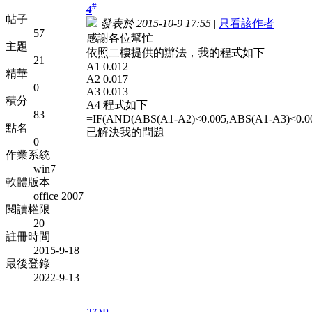
#
4
帖子
發表於 2015-10-9 17:55
|
只看該作者
57
感謝各位幫忙
主題
依照二樓提供的辦法，我的程式如下
21
A1 0.012
精華
A2 0.017
0
A3 0.013
積分
A4 程式如下
83
=IF(AND(ABS(A1-A2)<0.005,ABS(A1-A3)<0.00
點名
已解決我的問題
0
作業系統
win7
軟體版本
office 2007
閱讀權限
20
註冊時間
2015-9-18
最後登錄
2022-9-13