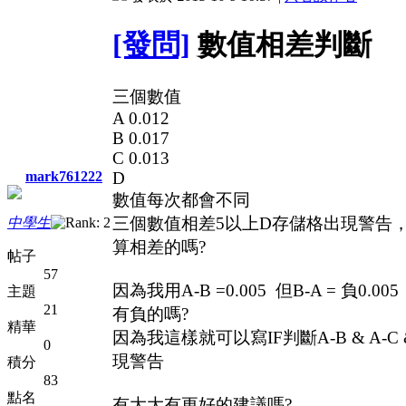
[發問]
數值相差判斷
三個數值
A 0.012
B 0.017
C 0.013
mark761222
D
數值每次都會不同
三個數值相差5以上D存儲格出現警告
中學生
算相差的嗎?
帖子
57
因為我用A-B =0.005 但B-A = 負0
主題
21
有負的嗎?
精華
因為我這樣就可以寫IF判斷A-B & A-C 
0
現警告
積分
83
點名
有大大有更好的建議嗎?