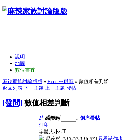
說明
地圖
數位書香
麻辣家族討論版版
»
Excelㄧ般區
» 數值相差判斷
返回列表
下一主題
上一主題
發帖
[發問]
數值相差判斷
#
1
跳轉到
»
倒序看帖
打印
T
字體大小:
t
發表於 2015-10-9 16:37
|
只看該作者