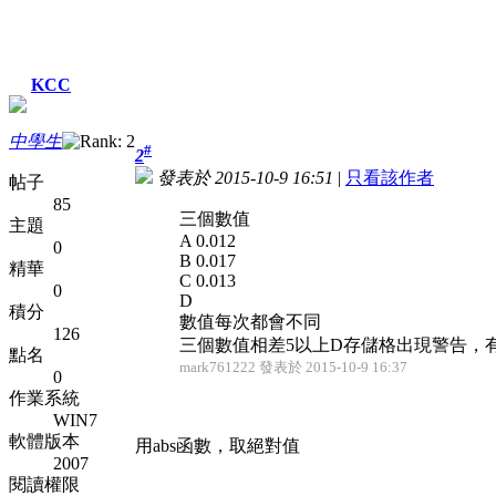
KCC
中學生
#
2
發表於 2015-10-9 16:51
|
只看該作者
帖子
85
三個數值
主題
A 0.012
0
B 0.017
精華
C 0.013
0
D
積分
數值每次都會不同
126
三個數值相差5以上D存儲格出現警告，有什
點名
mark761222 發表於 2015-10-9 16:37
0
作業系統
WIN7
軟體版本
用abs函數，取絕對值
2007
閱讀權限