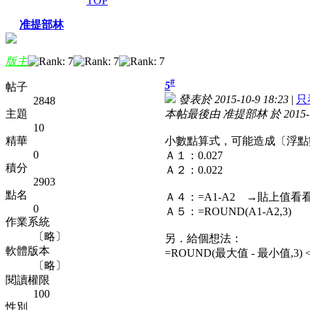
TOP
准提部林
版主
#
5
帖子
發表於 2015-10-9 18:23
|
只
2848
主題
本帖最後由 准提部林 於 2015-10
10
精華
小數點算式，可能造成〔浮點
0
Ａ１：0.027
積分
Ａ２：0.022
2903
點名
Ａ４：=A1-A2 →貼上值看看 0.0
0
Ａ５：=ROUND(A1-A2,3)
作業系統
〔略〕
另．給個想法：
軟體版本
=ROUND(最大值 - 最小值,3) < 
〔略〕
閱讀權限
100
性別