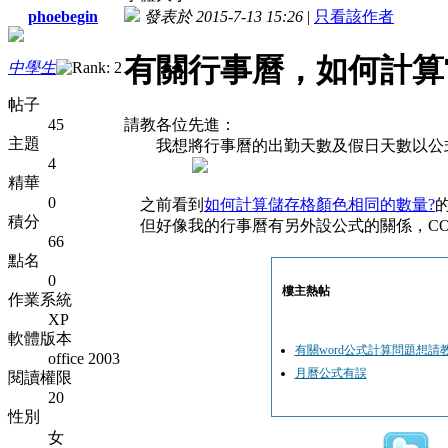
phoebegin
發表於 2015-7-13 15:26
|
只看該作者
有關行事曆，如何計算
中學生
帖子
45
請教各位先進：
主題
我想將行事曆的出勤天數及假日天數以公式
4
精華
0
之前看到
如何計算儲存格顏色相同的數量?
積分
但好像我的行事曆有另外設公式的關係，COUN
66
點名
0
樓主熱帖
作業系統
XP
軟體版本
有關word公式計算問題想請教
office 2003
月曆公式有誤
閱讀權限
20
性別
女