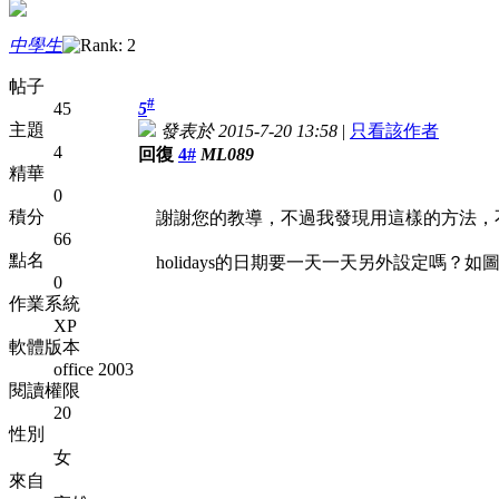
中學生
帖子
#
45
5
主題
發表於 2015-7-20 13:58
|
只看該作者
4
回復
4#
ML089
精華
0
積分
謝謝您的教導，不過我發現用這樣的方法，不能直接抓B
66
點名
holidays的日期要一天一天另外設定嗎？如
0
作業系統
XP
軟體版本
office 2003
閱讀權限
20
性別
女
來自