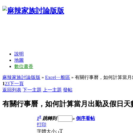
說明
地圖
數位書香
麻辣家族討論版版
»
Excelㄧ般區
» 有關行事曆，如何計算當
1
2
3
下一頁
返回列表
下一主題
上一主題
發帖
有關行事曆，如何計算當月出勤及假日天
#
1
跳轉到
»
倒序看帖
打印
T
字體大小:
t