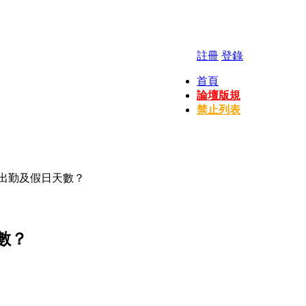
註冊
登錄
首頁
論壇版規
禁止列表
月出勤及假日天數？
數？