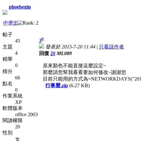
phoebegin
中學生
帖子
#
3
45
主題
發表於 2015-7-20 11:44
|
只看該作者
4
回復
2#
ML089
精華
0
原來顏色不能直接這麼設定~
積分
那麼請您幫我看看要如何修改~謝謝您
66
目前只能用的方式為=NETWORKDAYS("2016/1/1"
點名
行事曆.zip
(6.27 KB)
0
作業系統
XP
軟體版本
office 2003
閱讀權限
20
性別
女