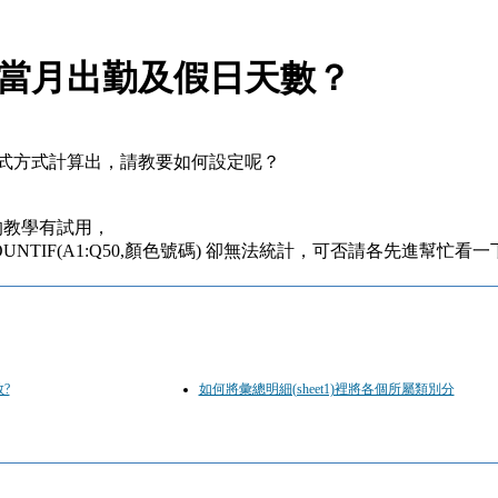
當月出勤及假日天數？
方式計算出，請教要如何設定呢？
的教學有試用，
TIF(A1:Q50,顏色號碼) 卻無法統計，可否請各先進幫忙
?
如何將彙總明細(sheet1)裡將各個所屬類別分