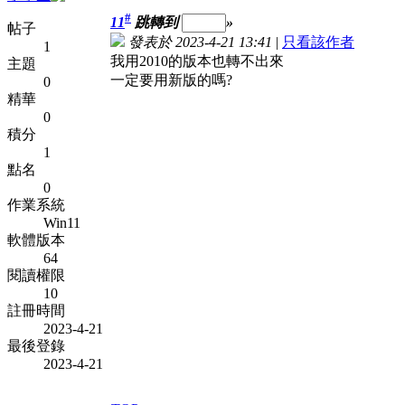
#
11
跳轉到
»
帖子
發表於 2023-4-21 13:41
|
只看該作者
1
我用2010的版本也轉不出來
主題
一定要用新版的嗎?
0
精華
0
積分
1
點名
0
作業系統
Win11
軟體版本
64
閱讀權限
10
註冊時間
2023-4-21
最後登錄
2023-4-21