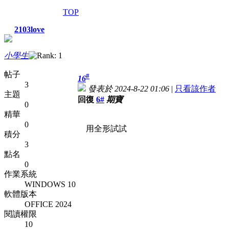
TOP
2103love
小學生
帖子
#
16
3
發表於 2024-8-22 01:06
|
只看該作者
主題
回復
6#
期寶
0
精華
0
用全形試試
積分
3
點名
0
作業系統
WINDOWS 10
軟體版本
OFFICE 2024
閱讀權限
10