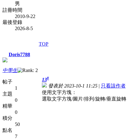
男
註冊時間
2010-9-22
最後登錄
2026-8-5
TOP
Doris7788
中學生
#
13
帖子
發表於 2023-10-1 11:25
|
只看該作者
1
使用文字方塊：
主題
選取文字方塊/圖片/排列/旋轉/垂直旋轉
0
精華
0
積分
50
點名
7