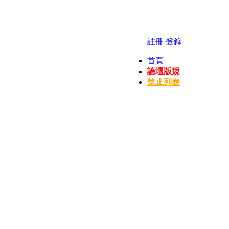
註冊
登錄
首頁
論壇版規
禁止列表