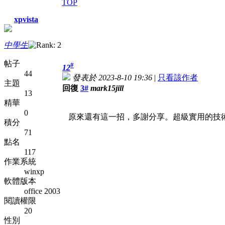
TOP
xpvista
中學生
帖子
#
12
44
發表於 2023-8-10 19:36
|
只看該作者
主題
回復
3#
mark15jill
13
精華
0
原來還有這一招，多謝分享。超級實用的技
積分
71
點名
117
作業系統
winxp
軟體版本
office 2003
閱讀權限
20
性別