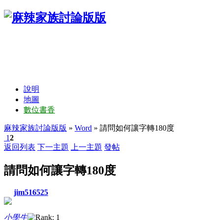
說明
地圖
數位書香
麻辣家族討論版版
»
Word
» 請問如何讓字轉180度
1
2
返回列表
下一主題
上一主題
發帖
請問如何讓字轉180度
jim516525
小學生