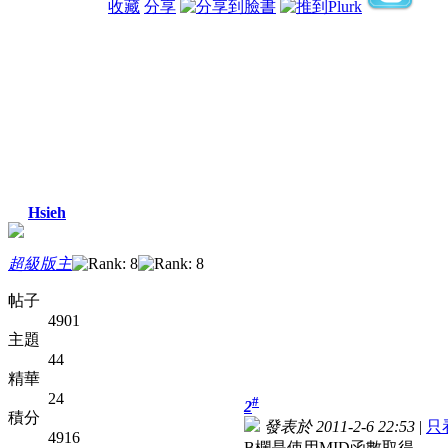
收藏
分享
Hsieh
超級版主
帖子
4901
主題
44
精華
24
#
2
積分
發表於 2011-2-6 22:53
|
只
4916
B欄是使用MID函數取得