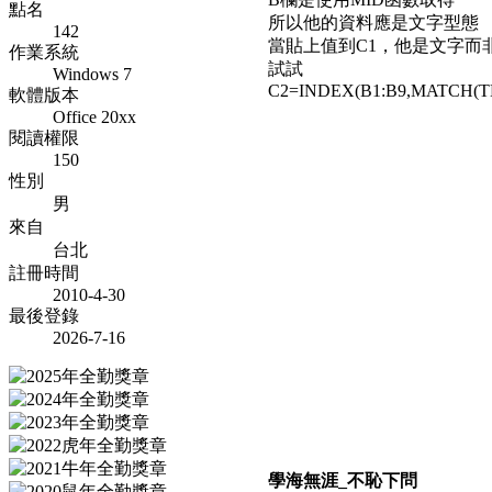
點名
所以他的資料應是文字型態
142
當貼上值到C1，他是文字而
作業系統
試試
Windows 7
C2=INDEX(B1:B9,MATCH(TEXT
軟體版本
Office 20xx
閱讀權限
150
性別
男
來自
台北
註冊時間
2010-4-30
最後登錄
2026-7-16
學海無涯_不恥下問