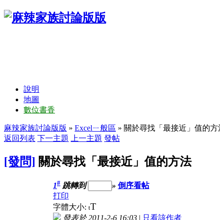
說明
地圖
數位書香
麻辣家族討論版版
»
Excelㄧ般區
» 關於尋找「最接近」值的方
返回列表
下一主題
上一主題
發帖
[發問]
關於尋找「最接近」值的方法
#
1
跳轉到
»
倒序看帖
打印
T
字體大小:
t
發表於 2011-2-6 16:03
|
只看該作者