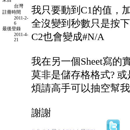
台灣
我只要動到C1的值，
註冊時間
2011-2-
全沒變到秒數只是按下E
6
最後登錄
C2也會變成#N/A
2011-4-
21
我在另一個Sheet寫
莫非是儲存格格式? 或
煩請高手可以抽空幫我
謝謝