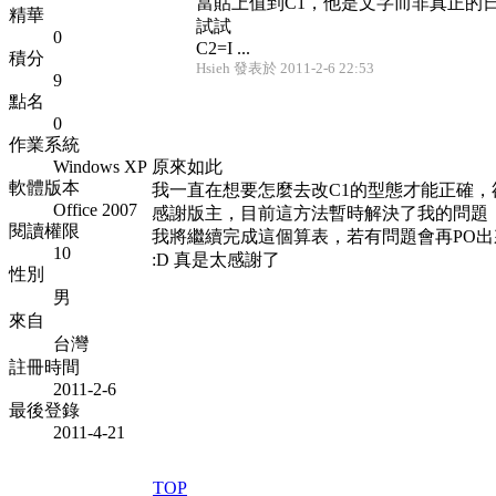
當貼上值到C1，他是文字而非真正的
精華
試試
0
C2=I ...
積分
Hsieh 發表於 2011-2-6 22:53
9
點名
0
作業系統
Windows XP
原來如此
軟體版本
我一直在想要怎麼去改C1的型態才能正確，
Office 2007
感謝版主，目前這方法暫時解決了我的問題
閱讀權限
我將繼續完成這個算表，若有問題會再PO出
10
:D 真是太感謝了
性別
男
來自
台灣
註冊時間
2011-2-6
最後登錄
2011-4-21
TOP