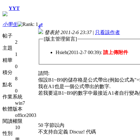
YYT
小學生
#
4
發表於 2011-2-6 23:37
|
只看該作者
帖子
[版主管理留言]
2
主題
Hsieh(2011-2-7 00:39):
請上傳附件
1
精華
0
積分
請問:
8
假設B1~B9的儲存格是公式帶出(例如公式為"=SQRT
點名
我在A1也是一個公式帶出的數字.
0
若我要這B1~B9的數字中最接近A1者自行變
作業系統
win7
軟體版本
office2003
閱讀權限
50 字節以內
10
不支持自定義 Discuz! 代碼
性別
男