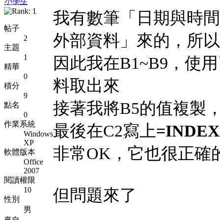
小學生
我有數筆「日期與時間
帖子
外部資料」來的，所以
2
主題
1
因此我在B1~B9，使
精華
0
料取出來
積分
9
接著我將B5的值複製
點名
0
作業系統
最後在C2寫上
=INDEX(
Windows
XP
非常OK，它也很正確的
軟體版本
Office
2007
閱讀權限
10
但問題來了
性別
男
來自