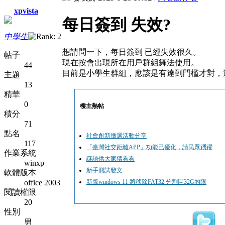
xpvista
每日簽到 失效?
中學生
想請問一下，每日簽到 已經失效很久。
帖子
現在按會出現所在用戶群組舞法使用。
44
目前是小學生群組，應該是有達到門檻才對，
主題
13
精華
0
樓主熱帖
積分
71
點名
社會創新徵選活動分享
117
「臺灣社交距離APP」功能已優化，請民眾踴躍
作業系統
謎語供大家猜看看
winxp
新手測試發文
軟體版本
office 2003
新版windows 11 將移除FAT32 分割區32G的限
閱讀權限
20
性別
男