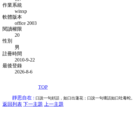
作業系統
winxp
軟體版本
office 2003
閱讀權限
20
性別
男
註冊時間
2010-9-22
最後登錄
2026-8-6
TOP
靜思自在 :
口說一句好話，如口出蓮花；口說一句壞話如口吐毒蛇。
返回列表
下一主題
上一主題