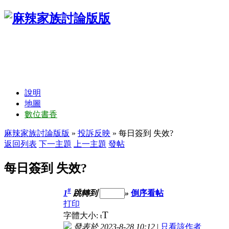
說明
地圖
數位書香
麻辣家族討論版版
»
投訴反映
» 每日簽到 失效?
返回列表
下一主題
上一主題
發帖
每日簽到 失效?
#
1
跳轉到
»
倒序看帖
打印
T
字體大小:
t
發表於 2023-8-28 10:12
|
只看該作者