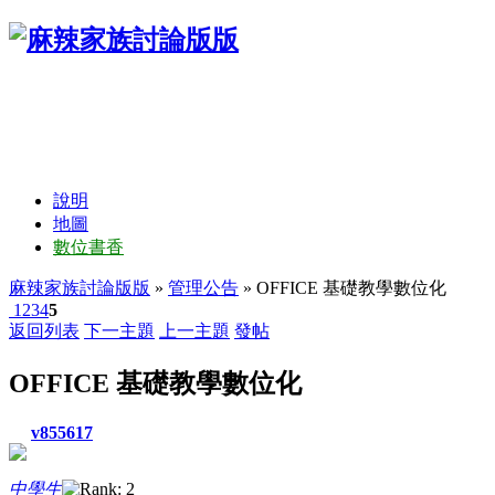
說明
地圖
數位書香
麻辣家族討論版版
»
管理公告
» OFFICE 基礎教學數位化
1
2
3
4
5
返回列表
下一主題
上一主題
發帖
OFFICE 基礎教學數位化
v855617
中學生