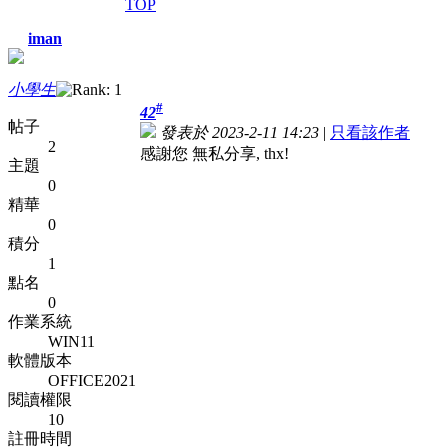
TOP
iman
小學生
#
42
帖子
發表於 2023-2-11 14:23
|
只看該作者
2
感謝您 無私分享, thx!
主題
0
精華
0
積分
1
點名
0
作業系統
WIN11
軟體版本
OFFICE2021
閱讀權限
10
註冊時間