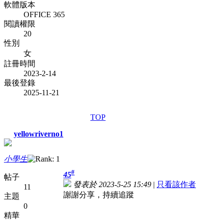
軟體版本
OFFICE 365
閱讀權限
20
性別
女
註冊時間
2023-2-14
最後登錄
2025-11-21
TOP
yellowriverno1
小學生
#
45
帖子
發表於 2023-5-25 15:49
|
只看該作者
11
謝謝分享，持續追蹤
主題
0
精華