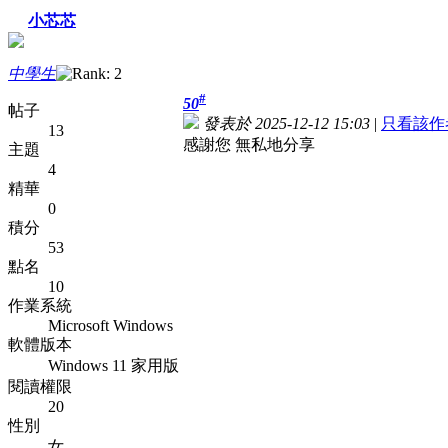
小芯芯
中學生
#
50
帖子
發表於 2025-12-12 15:03
|
只看該作
13
感謝您 無私地分享
主題
4
精華
0
積分
53
點名
10
作業系統
Microsoft Windows
軟體版本
Windows 11 家用版
閱讀權限
20
性別
女