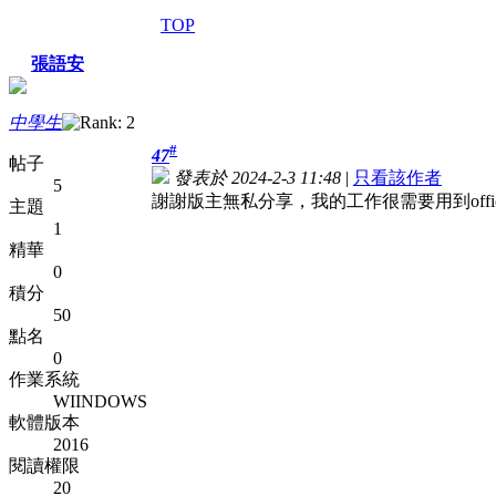
TOP
張語安
中學生
#
47
帖子
發表於 2024-2-3 11:48
|
只看該作者
5
謝謝版主無私分享，我的工作很需要用到off
主題
1
精華
0
積分
50
點名
0
作業系統
WIINDOWS
軟體版本
2016
閱讀權限
20