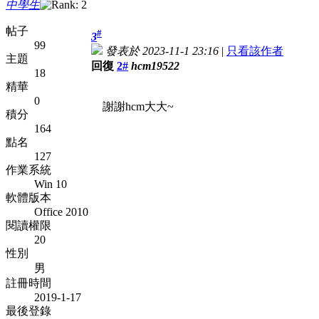
中學生
帖子
#
3
99
發表於 2023-11-1 23:16
|
只看該作者
主題
回復
2#
hcm19522
18
精華
0
謝謝hcm大大~
積分
164
點名
127
作業系統
Win 10
軟體版本
Office 2010
閱讀權限
20
性別
男
註冊時間
2019-1-17
最後登錄