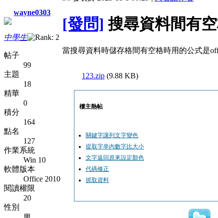
wayne0303
[發問]
搜尋資料間有空
中學生
當搜尋資料時儲存格間有空格時用的公式是offse
帖子
99
主題
123.zip
(9.88 KB)
18
精華
0
樓主熱帖
積分
164
點名
關鍵字讓列文字變色
127
提取字串內數字比大小
作業系統
文字返回原來設定顏色
Win 10
軟體版本
代碼修正
Office 2010
抓取資料
閱讀權限
20
性別
男