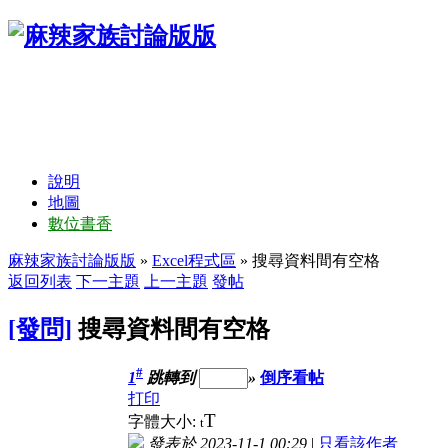
說明
地圖
數位書香
麻辣家族討論版版
»
Excel程式區
» 搜尋資料間有空格
返回列表
下一主題
上一主題
發帖
[發問]
搜尋資料間有空格
#
1
跳轉到
»
倒序看帖
打印
T
字體大小:
t
發表於 2023-11-1 00:29
|
只看該作者