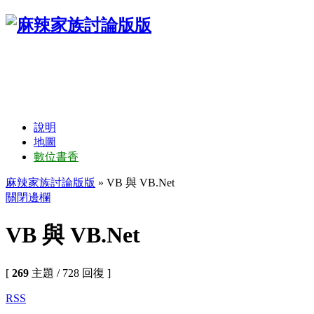
說明
地圖
數位書香
麻辣家族討論版版
» VB 與 VB.Net
關閉邊欄
VB 與 VB.Net
[
269
主題 / 728 回復 ]
RSS