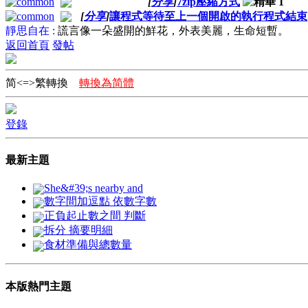
[
分享
]
7zip壓縮方式
[
分享
]
讓程式等待至上一個開啟的執行程式結束
靜思自在 :
謊言像一朵盛開的鮮花，外表美麗，生命短暫。
返回首頁
發帖
简<=>繁轉換
轉換為简體
登錄
最新主題
She&#39;s nearby and
數字間加逗點 依數字數
正負起止數之間 判斷
拆分 摘要明細
食材準備與總數量
本版熱門主題