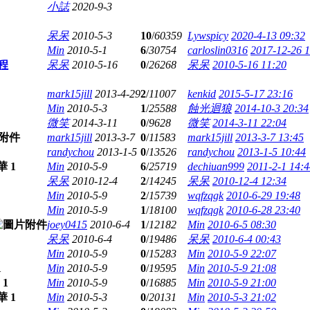
小誌
2020-9-3
呆呆
2010-5-3
10
/
60359
Lywspicy
2020-4-13 09:32
Min
2010-5-1
6
/
30754
carloslin0316
2017-12-26 
流程
呆呆
2010-5-16
0
/
26268
呆呆
2010-5-16 11:20
mark15jill
2013-4-29
2
/
11007
kenkid
2015-5-17 23:16
Min
2010-5-3
1
/
25588
蝕光迴狼
2014-10-3 20:34
微笑
2014-3-11
0
/
9628
微笑
2014-3-11 22:04
mark15jill
2013-3-7
0
/
11583
mark15jill
2013-3-7 13:45
randychou
2013-1-5
0
/
13526
randychou
2013-1-5 10:44
Min
2010-5-9
6
/
25719
dechiuan999
2011-2-1 14:4
呆呆
2010-12-4
2
/
14245
呆呆
2010-12-4 12:34
Min
2010-5-9
2
/
15739
wqfzqgk
2010-6-29 19:48
Min
2010-5-9
1
/
18100
wqfzqgk
2010-6-28 23:40
joey0415
2010-6-4
1
/
12182
Min
2010-6-5 08:30
呆呆
2010-6-4
0
/
19486
呆呆
2010-6-4 00:43
Min
2010-5-9
0
/
15283
Min
2010-5-9 22:07
Min
2010-5-9
0
/
19595
Min
2010-5-9 21:08
Min
2010-5-9
0
/
16885
Min
2010-5-9 21:00
Min
2010-5-3
0
/
20131
Min
2010-5-3 21:02