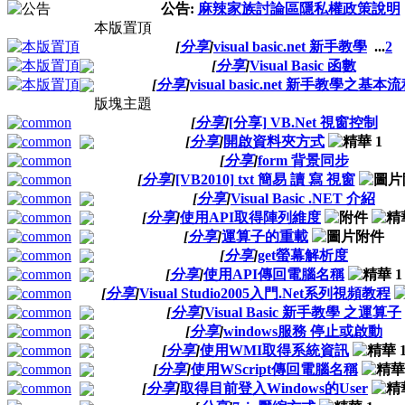
公告:
麻辣家族討論區隱私權政策說明
本版置頂
[
分享
]
visual basic.net 新手教學
...
2
[
分享
]
Visual Basic 函數
[
分享
]
visual basic.net 新手教學之基本
版塊主題
[
分享
]
[分享] VB.Net 視窗控制
[
分享
]
開啟資料夾方式
[
分享
]
form 背景同步
[
分享
]
[VB2010] txt 簡易 讀 寫 視窗
[
分享
]
Visual Basic .NET 介紹
[
分享
]
使用API取得陣列維度
[
分享
]
運算子的重載
[
分享
]
get螢幕解析度
[
分享
]
使用API傳回電腦名稱
[
分享
]
Visual Studio2005入門.Net系列視頻教程
[
分享
]
Visual Basic 新手教學 之運算子
[
分享
]
windows服務 停止或啟動
[
分享
]
使用WMI取得系統資訊
[
分享
]
使用WScript傳回電腦名稱
[
分享
]
取得目前登入Windows的User