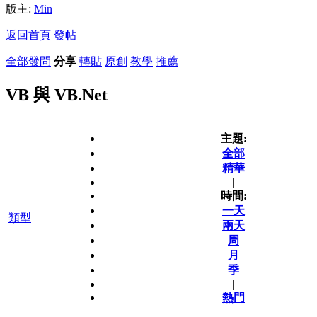
版主:
Min
返回首頁
發帖
全部
發問
分享
轉貼
原創
教學
推薦
VB 與 VB.Net
主題:
全部
精華
|
時間:
一天
類型
兩天
周
月
季
|
熱門