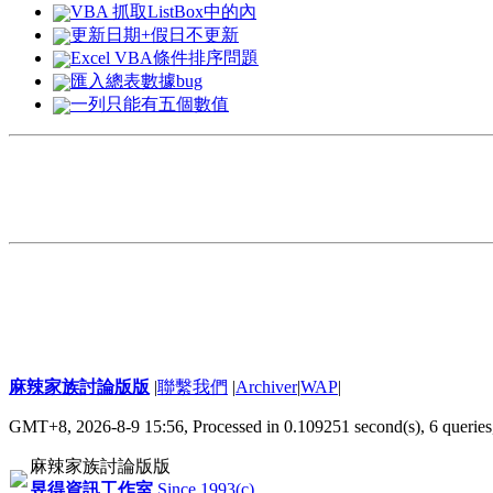
VBA 抓取ListBox中的內
更新日期+假日不更新
Excel VBA條件排序問題
匯入總表數據bug
一列只能有五個數值
麻辣家族討論版版
|
聯繫我們
|
Archiver
|
WAP
|
GMT+8, 2026-8-9 15:56,
Processed in 0.109251 second(s), 6 queries
麻辣家族討論版版
昱得資訊工作室
Since 1993(c)