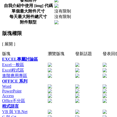
發佈附件
自我介紹中使用 [img] 代碼
單個最大附件尺寸
沒有限制
每天最大附件總尺寸
沒有限制
附件類型
版塊權限
[ 展開 ]
版塊
瀏覽版塊
發新話題
發表回
EXCEL專屬討論區
Excelㄧ般區
Excel程式區
進階應用專區
OFFICE 系列
Word
PowerPoint
Access
Office不分區
程式語言
VB 與 VB.Net