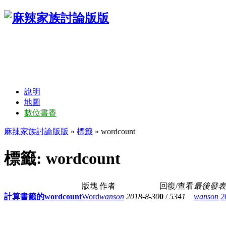
說明
地圖
數位書香
麻辣家族討論版版
»
標籤
» wordcount
標籤: wordcount
版塊
作者
回復/查看
最後發表
計算書籤的wordcount
Word
wanson
2018-8-30
0
/
5341
wanson
2