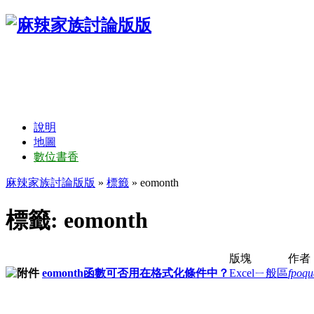
說明
地圖
數位書香
麻辣家族討論版版
»
標籤
» eomonth
標籤: eomonth
版塊
作者
eomonth函數可否用在格式化條件中？
Excelㄧ般區
fpoqu