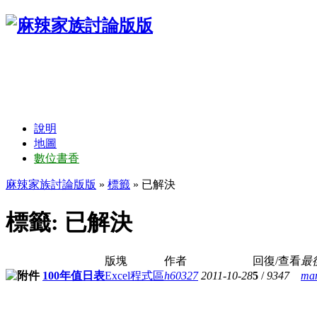
說明
地圖
數位書香
麻辣家族討論版版
»
標籤
» 已解決
標籤: 已解決
版塊
作者
回復/查看
最
100年值日表
Excel程式區
h60327
2011-10-28
5
/
9347
ma