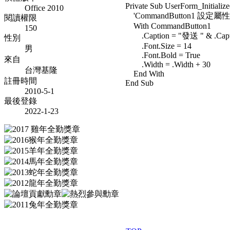
Private Sub UserForm_Initialize
Office 2010
'CommandButton1 設定屬性
閱讀權限
With CommandButton1
150
.Caption = "發送 " & .Capt
性別
.Font.Size = 14
男
.Font.Bold = True
來自
.Width = .Width + 30
台灣基隆
End With
註冊時間
End Sub
2010-5-1
最後登錄
2022-1-23