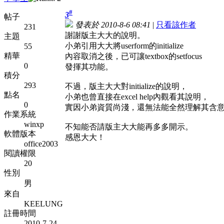
#
3
帖子
發表於 2010-8-6 08:41
|
只看該作者
231
謝謝版主大大的說明。
主題
小弟引用大大將userform的initialize
55
精華
內容取消之後，已可讓textbox的setfocus
0
發揮其功能。
積分
293
不過，版主大大對initialize的說明，
點名
小弟也曾直接在excel help內觀看其說明，
0
實因小弟資質尚淺，還無法能全然理解其含
作業系統
winxp
不知能否請版主大大能再多多開示。
軟體版本
感恩大大！
office2003
閱讀權限
20
性別
男
來自
KEELUNG
註冊時間
2010-7-24