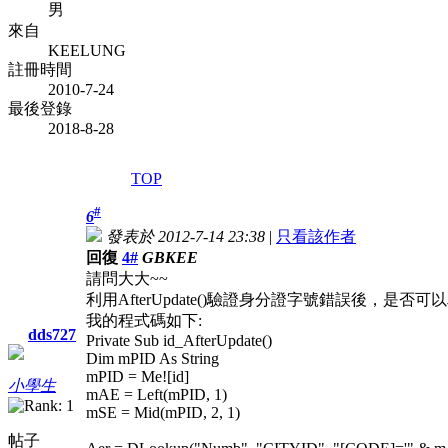
男
來自
KEELUNG
註冊時間
2010-7-24
最後登錄
2018-8-28
TOP
#
6
發表於 2012-7-14 23:38
|
只看該作者
回復
4#
GBKEE
請問大大~~
利用AfterUpdate()驗證身分證字號錯誤後，是否可
我的程式碼如下:
dds727
Private Sub id_AfterUpdate()
Dim mPID As String
mPID = Me![id]
小學生
mAE = Left(mPID, 1)
mSE = Mid(mPID, 2, 1)
帖子