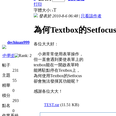
打印
T
字體大小:
t
發表於 2010-8-6 06:48
|
只看該作者
為何Textbox的Setf
dechiuan999
各位大大好：
小弟常常使用表單操作，
中學生
但一直會遇到要使表單上的
textbox能在一開啟表單時
帖子
231
能將駐點停在Textbox上，
主題
為何使用Textbox的Setfocus
55
卻會無法發揮其功能呢？
精華
0
感謝各位大大！
積分
293
TEST.rar
(11.51 KB)
點名
0
作業系統