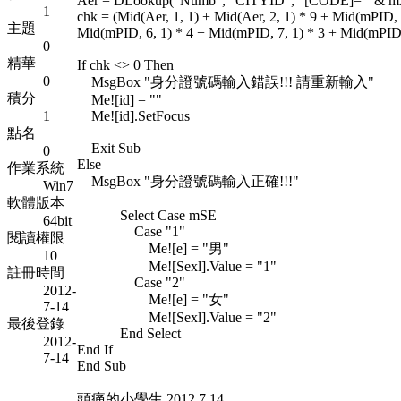
Aer = DLookup("Numb", "CITYID", "[CODE]='" & m
1
chk = (Mid(Aer, 1, 1) + Mid(Aer, 2, 1) * 9 + Mid(mPID,
主題
Mid(mPID, 6, 1) * 4 + Mid(mPID, 7, 1) * 3 + Mid(mPID,
0
精華
If chk <> 0 Then
0
MsgBox "身分證號碼輸入錯誤!!! 請重新輸入"
積分
Me![id] = ""
1
Me![id].SetFocus
點名
Exit Sub
0
Else
作業系統
MsgBox "身分證號碼輸入正確!!!"
Win7
軟體版本
Select Case mSE
64bit
Case "1"
閱讀權限
Me![e] = "男"
10
Me![Sexl].Value = "1"
註冊時間
Case "2"
2012-
Me![e] = "女"
7-14
Me![Sexl].Value = "2"
最後登錄
End Select
2012-
End If
7-14
End Sub
頭痛的小學生 2012.7.14