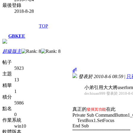
最後登錄
2018-8-28
TOP
GBKEE
超級版主
帖子
5923
#
4
主題
發表於 2010-8-6 08:59
|
只
13
精華
小弟引用大大將userform的
1
dechiuan999 發表於 2010-8-6
積分
5986
點名
真正的
在此
發揮其功能
0
Private Sub CommandButton1_C
作業系統
TextBox1.SetFocus
End Sub
win10
'''''''''''''''''''''''''''''''''''''''''''''''''''''''''''''''''
軟體版本