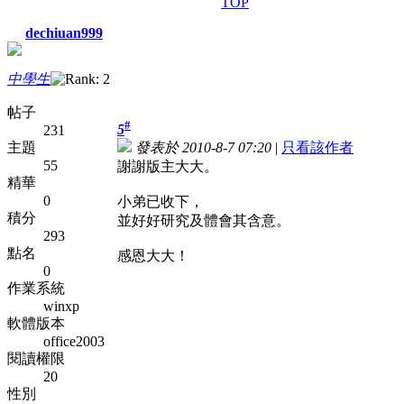
TOP
dechiuan999
中學生
帖子
#
5
231
主題
發表於 2010-8-7 07:20
|
只看該作者
55
謝謝版主大大。
精華
0
小弟已收下，
積分
並好好研究及體會其含意。
293
點名
感恩大大！
0
作業系統
winxp
軟體版本
office2003
閱讀權限
20
性別