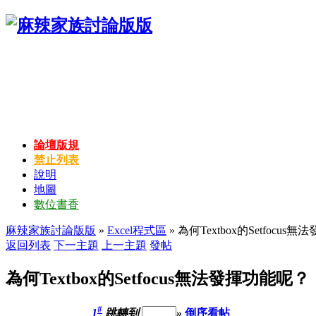
論壇版規
禁止列表
說明
地圖
數位書香
麻辣家族討論版版
»
Excel程式區
» 為何Textbox的Setfocu
返回列表
下一主題
上一主題
發帖
為何Textbox的Setfocus無法發揮功能呢？
#
1
跳轉到
»
倒序看帖