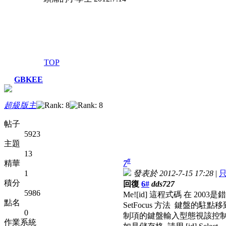
TOP
GBKEE
超級版主
帖子
5923
主題
13
#
精華
7
1
發表於 2012-7-15 17:28
|
積分
回復
6#
dds727
5986
Me![id] 這程式碼 在 200
點名
SetFocus 方法 鍵盤
0
制項的鍵盤輸入型態視該控
作業系統