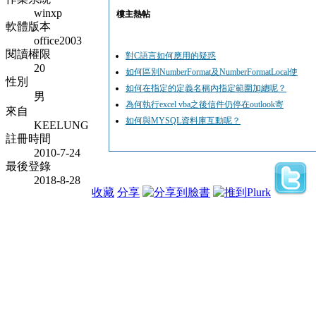
winxp
樓主熱帖
軟體版本
office2003
閱讀權限
對C語言如何應用的疑惑
20
如何區別NumberFormat及NumberFormatLocal使
性別
如何在指定的定義名稱內指定範圍加總呢？
男
為何執行excel vba之後信件仍停在outlook寄
來自
如何與MYSQL資料庫互動呢？
KEELUNG
註冊時間
2010-7-24
最後登錄
2018-8-28
收藏
分享