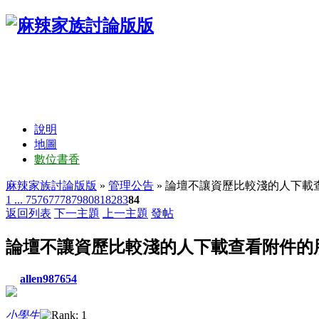
說明
地圖
數位書香
麻辣家族討論版版
»
管理公告
» 論壇不讓資歷比較淺的人下載
1 ...
75
76
77
78
79
80
81
82
83
84
返回列表
下一主題
上一主題
發帖
論壇不讓資歷比較淺的人下載查看附件的
allen987654
小學生