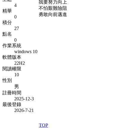
我要努力向上
4
不怕艱難險阻
精華
勇敢向前邁進
0
積分
27
點名
0
作業系統
windows 10
軟體版本
22H2
閱讀權限
10
性別
男
註冊時間
2025-12-3
最後登錄
2026-7-21
TOP