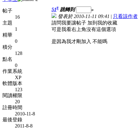
#
51
跳轉到
»
帖子
發表於 2010-11-11 09:41
|
只看該作者
16
主題
請問我要讓帖子 加到我的收藏
1
可是我看右上角沒有這個選項
精華
0
是因為我才剛加入 不能嗎
積分
128
點名
0
作業系統
XP
軟體版本
123
閱讀權限
20
註冊時間
2010-11-8
最後登錄
2011-8-8