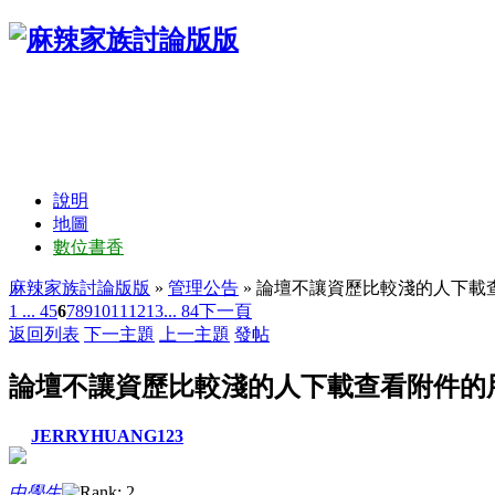
說明
地圖
數位書香
麻辣家族討論版版
»
管理公告
» 論壇不讓資歷比較淺的人下載
1 ...
4
5
6
7
8
9
10
11
12
13
... 84
下一頁
返回列表
下一主題
上一主題
發帖
論壇不讓資歷比較淺的人下載查看附件的
JERRYHUANG123
中學生