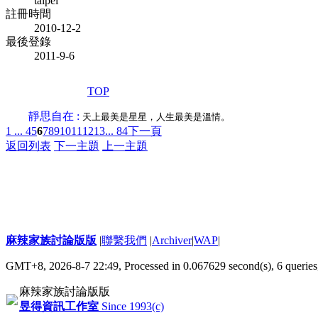
taipei
註冊時間
2010-12-2
最後登錄
2011-9-6
TOP
靜思自在 :
天上最美是星星，人生最美是溫情。
1 ...
4
5
6
7
8
9
10
11
12
13
... 84
下一頁
返回列表
下一主題
上一主題
麻辣家族討論版版
|
聯繫我們
|
Archiver
|
WAP
|
GMT+8, 2026-8-7 22:49,
Processed in 0.067629 second(s), 6 queries
麻辣家族討論版版
昱得資訊工作室
Since 1993(c)