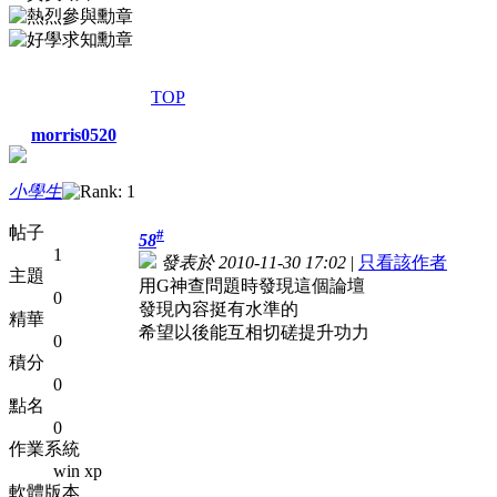
TOP
morris0520
小學生
帖子
#
58
1
發表於 2010-11-30 17:02
|
只看該作者
主題
用G神查問題時發現這個論壇
0
發現內容挺有水準的
精華
希望以後能互相切磋提升功力
0
積分
0
點名
0
作業系統
win xp
軟體版本