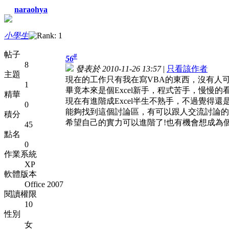
naraohya
小學生
帖子
#
56
8
發表於 2010-11-26 13:57
|
只看該作者
主題
現在的工作只有我在寫VBA的東西，沒有人可以討
1
畢竟本來是個Excel新手，程式苦手，慢慢
精華
現在有進階成Excel半生不熟手，不過覺得還是
0
能夠找到這個討論區，有可以跟人交流討論的
積分
希望自己的實力可以進階了!也有機會想成為個
45
點名
0
作業系統
XP
軟體版本
Office 2007
閱讀權限
10
性別
女