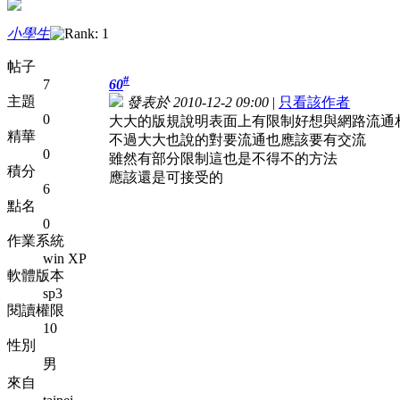
小學生
帖子
#
7
60
主題
發表於 2010-12-2 09:00
|
只看該作者
0
大大的版規說明表面上有限制好想與網路流通
精華
不過大大也說的對要流通也應該要有交流
0
雖然有部分限制這也是不得不的方法
積分
應該還是可接受的
6
點名
0
作業系統
win XP
軟體版本
sp3
閱讀權限
10
性別
男
來自