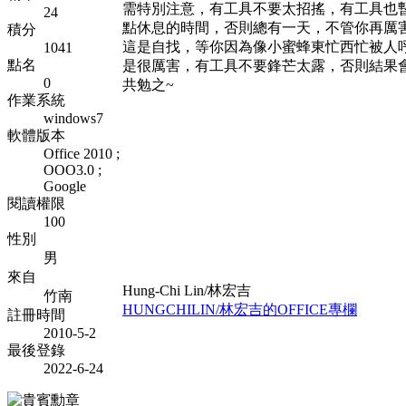
需特別注意，有工具不要太招搖，有工具也
24
點休息的時間，否則總有一天，不管你再厲
積分
這是自找，等你因為像小蜜蜂東忙西忙被人
1041
點名
是很厲害，有工具不要鋒芒太露，否則結果
0
共勉之~
作業系統
windows7
軟體版本
Office 2010 ;
OOO3.0 ;
Google
閱讀權限
100
性別
男
來自
Hung-Chi Lin/林宏吉
竹南
HUNGCHILIN/林宏吉的OFFICE專欄
註冊時間
2010-5-2
最後登錄
2022-6-24