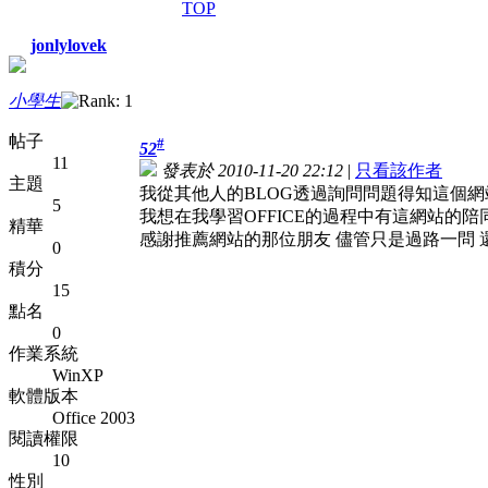
TOP
jonlylovek
小學生
帖子
#
52
11
發表於 2010-11-20 22:12
|
只看該作者
主題
我從其他人的BLOG透過詢問問題得知這個
5
我想在我學習OFFICE的過程中有這網站的
精華
感謝推薦網站的那位朋友 儘管只是過路一問 
0
積分
15
點名
0
作業系統
WinXP
軟體版本
Office 2003
閱讀權限
10
性別