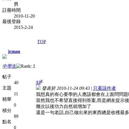
男
註冊時間
2010-11-20
最後登錄
2015-2-24
TOP
jcman
中學生
帖子
#
40
53
主題
發表於 2010-11-24 09:43
|
只看該作者
11
我想真的有心要學的人應該都會在上面問問題
精華
當然我也不希望直接得到答案,而是網友提示
0
幾次以後功力自然就增加了
積分
還是一句老話,自己做出來的東西總是收穫最多
89
點名
0