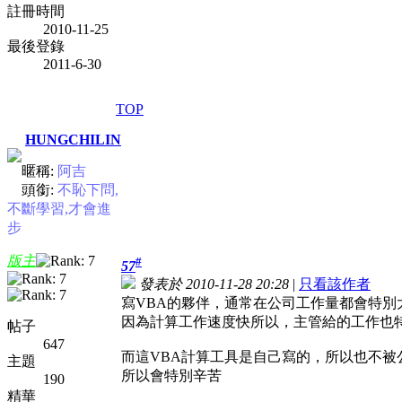
註冊時間
2010-11-25
最後登錄
2011-6-30
TOP
HUNGCHILIN
暱稱:
阿吉
頭銜:
不恥下問,
不斷學習,才會進
步
版主
#
57
發表於 2010-11-28 20:28
|
只看該作者
寫VBA的夥伴，通常在公司工作量都會特別
因為計算工作速度快所以，主管給的工作也
帖子
647
而這VBA計算工具是自己寫的，所以也不被
主題
所以會特別辛苦
190
精華