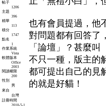
止「無禮小白」，
帖子
1206
主題
396
也有會員提過，他
精華
113
積分
對問題都有回答了
1747
點名
1
「論壇」？甚麼叫
作業系統
Vista
不只一種，版主的
軟體版本
Office
2003
都可提出自己的見
閱讀權限
200
性別
的就是好貓！
男
來自
台灣
註冊時間
2010-5-1