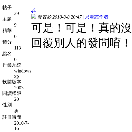
帖子
#
4
29
發表於 2010-8-8 20:47
|
只看該作者
主題
可是！可是！真的沒
9
精華
0
回覆別人的發問唷！
積分
113
點名
0
作業系統
windows
xp
軟體版本
2003
閱讀權限
20
性別
男
註冊時間
2010-7-
16