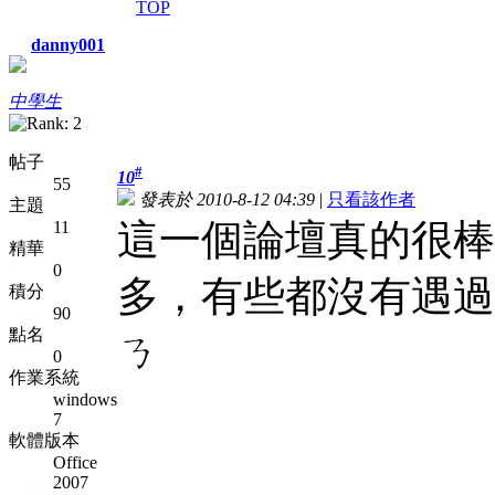
TOP
danny001
中學生
帖子
#
10
55
發表於 2010-8-12 04:39
|
只看該作者
主題
這一個論壇真的很棒
11
精華
0
多，有些都沒有遇過
積分
90
點名
ㄋ
0
作業系統
windows
7
軟體版本
Office
2007