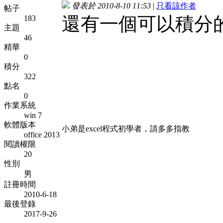
發表於 2010-8-10 11:53
|
只看該作者
帖子
還有一個可以積分
183
主題
46
精華
0
積分
322
點名
0
作業系統
win 7
軟體版本
小弟是excel程式初學者，請多多指教
office 2013
閱讀權限
20
性別
男
註冊時間
2010-6-18
最後登錄
2017-9-26