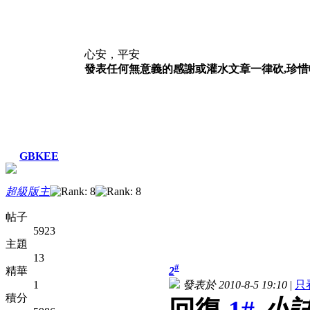
心安，平安
發表任何無意義的感謝或灌水文章一律砍,珍惜帳
GBKEE
超級版主
帖子
5923
主題
13
#
精華
2
1
發表於 2010-8-5 19:10
|
只
積分
回復
1#
小