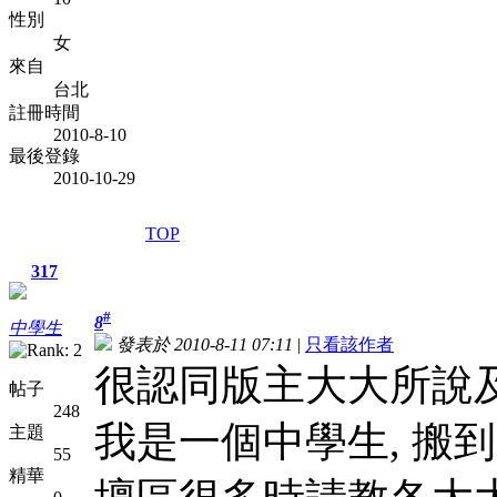
性別
女
來自
台北
註冊時間
2010-8-10
最後登錄
2010-10-29
TOP
317
#
8
中學生
發表於 2010-8-11 07:11
|
只看該作者
很認同版主大大所說及
帖子
248
我是一個中學生, 搬到
主題
55
精華