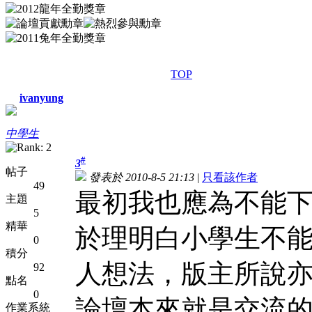
TOP
ivanyung
中學生
#
3
帖子
發表於 2010-8-5 21:13
|
只看該作者
49
最初我也應為不能
主題
5
精華
於理明白小學生不
0
積分
人想法，版主所說
92
點名
0
論壇本來就是交流的
作業系統