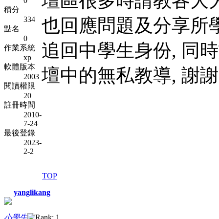
壇區很多時請教各大大
0
積分
334
也回應問題及分享所學
點名
0
追回中學生身份, 同
作業系統
xp
軟體版本
壇中的無私教導, 謝謝. 
2003
閱讀權限
20
註冊時間
2010-
7-24
最後登錄
2023-
2-2
TOP
yanglikang
小學生