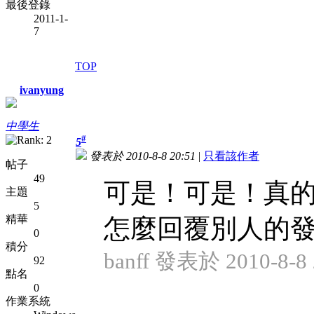
最後登錄
2011-1-
7
TOP
ivanyung
中學生
#
5
發表於 2010-8-8 20:51
|
只看該作者
帖子
49
可是！可是！真
主題
5
精華
怎麼回覆別人的
0
積分
banff 發表於 2010-8-8 
92
點名
0
作業系統