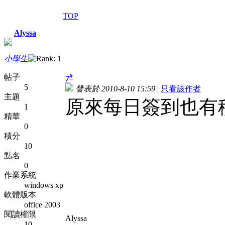
TOP
Alyssa
小學生
#
帖子
7
5
發表於 2010-8-10 15:59
|
只看該作者
主題
原來每日簽到也有
1
精華
0
積分
10
點名
0
作業系統
windows xp
軟體版本
office 2003
閱讀權限
Alyssa
10