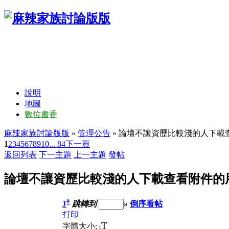
說明
地圖
數位書香
麻辣家族討論版版
»
管理公告
» 論壇不讓資歷比較淺的人下載
1
2
3
4
5
6
7
8
9
10
... 84
下一頁
返回列表
下一主題
上一主題
發帖
論壇不讓資歷比較淺的人下載查看附件的
#
1
跳轉到
»
倒序看帖
打印
T
字體大小:
t