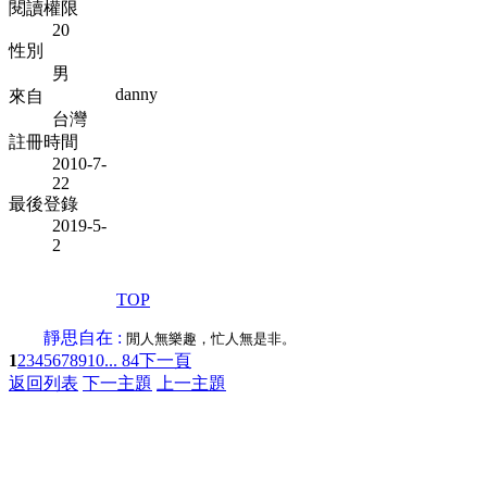
閱讀權限
20
性別
男
danny
來自
台灣
註冊時間
2010-7-
22
最後登錄
2019-5-
2
TOP
靜思自在 :
閒人無樂趣，忙人無是非。
1
2
3
4
5
6
7
8
9
10
... 84
下一頁
返回列表
下一主題
上一主題