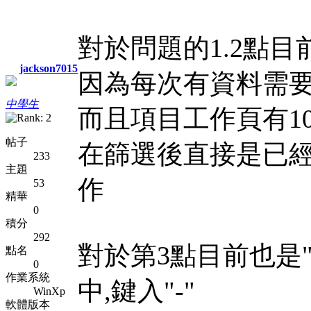
對於問題的1.2點目
jackson7015
因為每次有資料需要
中學生
而且項目工作頁有1
帖子
在篩選後直接是已
233
主題
作
53
精華
0
積分
292
對於第3點目前也是"
點名
0
作業系統
中,鍵入"-"
WinXp
軟體版本