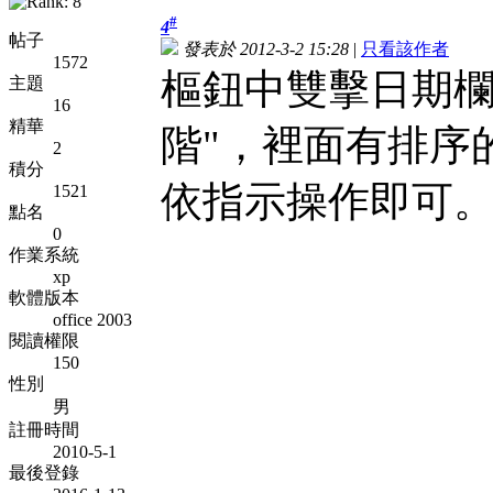
#
4
帖子
發表於 2012-3-2 15:28
|
只看該作者
1572
樞鈕中雙擊日期欄
主題
16
精華
階"，裡面有排序
2
積分
依指示操作即可
1521
點名
0
作業系統
xp
軟體版本
office 2003
閱讀權限
150
性別
男
註冊時間
2010-5-1
最後登錄