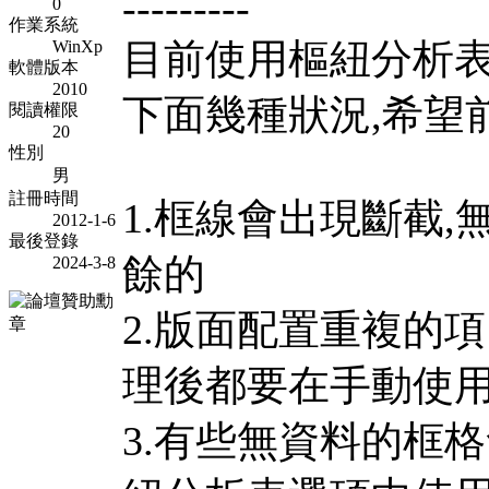
---------
0
作業系統
目前使用樞紐分析表
WinXp
軟體版本
2010
下面幾種狀況,希望
閱讀權限
20
性別
男
註冊時間
1.框線會出現斷截
2012-1-6
最後登錄
餘的
2024-3-8
2.版面配置重複的
理後都要在手動使用
3.有些無資料的框格