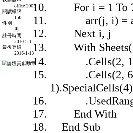
For i = 1 To 
office 2003
閱讀權限
arr(j, i) = a(j,
150
性別
男
Next i, j
註冊時間
2010-5-1
With Sheets(
最後登錄
2016-1-13
.Cells(2, 1).Re
.Cells(2, 6).R
1).SpecialCells(4)
.UsedRange.Bo
End With
End Sub