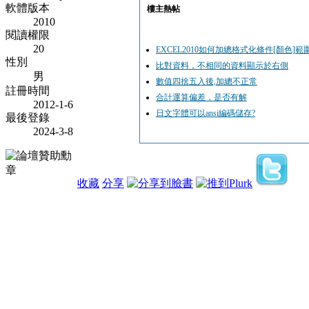
軟體版本
樓主熱帖
2010
閱讀權限
20
EXCEL2010如何加總格式化條件[顏色]範
性別
比對資料，不相同的資料顯示於右側
男
數值四捨五入後,加總不正常
註冊時間
合計運算偏差，是否有解
2012-1-6
日文字體可以ansi編碼儲存?
最後登錄
2024-3-8
收藏
分享