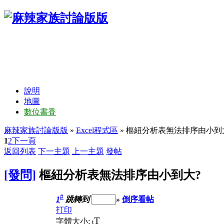
說明
地圖
數位書香
麻辣家族討論版版
»
Excel程式區
» 樞紐分析表無法排序由小到
1
2
下一頁
返回列表
下一主題
上一主題
發帖
[發問]
樞紐分析表無法排序由小到大?
#
1
跳轉到
»
倒序看帖
打印
T
字體大小:
t