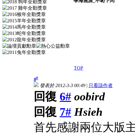
學海無涯_不恥下問
TOP
#
8
發表於 2012-3-3 00:49
|
只看該作者
回復
6#
oobird
回復
7#
Hsieh
首先感謝兩位大版