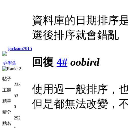
資料庫的日期排序
選後排序就會錯亂
jackson7015
回復
4#
oobird
中學生
帖子
233
使用過一般排序，
主題
53
但是都無法改變，
精華
0
積分
292
點名