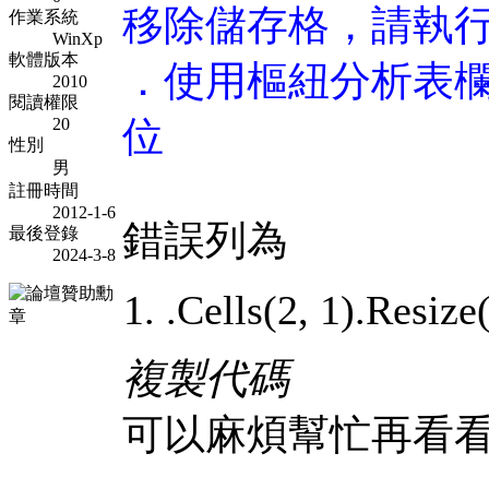
移除儲存格，請執行
作業系統
WinXp
軟體版本
．使用樞紐分析表
2010
閱讀權限
位
20
性別
男
註冊時間
2012-1-6
錯誤列為
最後登錄
2024-3-8
.Cells(2, 1).Resize(
複製代碼
可以麻煩幫忙再看