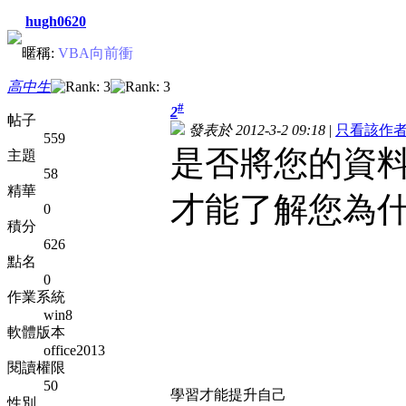
hugh0620
暱稱:
VBA向前衝
高中生
#
2
帖子
發表於 2012-3-2 09:18
|
只看該作
559
是否將您的資料
主題
58
精華
才能了解您為什
0
積分
626
點名
0
作業系統
win8
軟體版本
office2013
閱讀權限
50
學習才能提升自己
性別