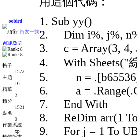
用這個代碼：
Sub yy()
oobird
Dim i%, j%, n%, 
頭銜:
街友一族
超級版主
c = Array(3, 4, 5
With Sheets
帖子
1572
n = .[b65536]
主題
16
a = .Range(.Cell
精華
2
End With
積分
1521
點名
ReDim arr(1 To 
0
作業系統
For j = 1 To UB
xp
軟體版本