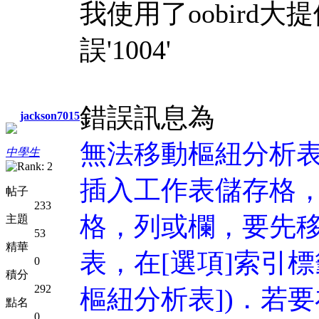
我使用了oobird
誤'1004'
錯誤訊息為
jackson7015
無法移動樞紐分析
中學生
插入工作表儲存格
帖子
233
格，列或欄，要先移
主題
53
精華
表，在[選項]索引標
0
積分
292
樞紐分析表])．若
點名
0