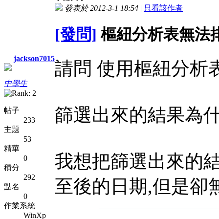
發表於 2012-3-1 18:54
|
只看該作者
[發問]
樞紐分析表無法
jackson7015
請問 使用樞紐分析
中學生
篩選出來的結果為什
帖子
233
主題
53
精華
我想把篩選出來的結
0
積分
292
至後的日期,但是卻
點名
0
作業系統
WinXp